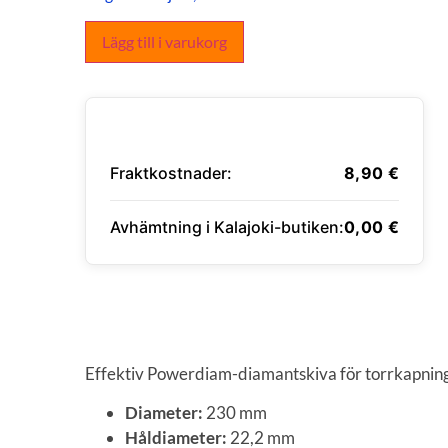
Lägg till i varukorg
Fraktkostnader:
8,90
€
Avhämtning i Kalajoki-butiken:
0,00
€
ANGE LEVERANSADRESS
Effektiv Powerdiam-diamantskiva för torrkapning
Diameter:
230 mm
Håldiameter:
22,2 mm