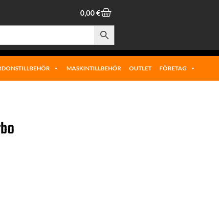
0,00
€
RDONSTILLBEHÖR
MASKINTILLBEHÖR
OUTLET
FÖRETAG
rbo