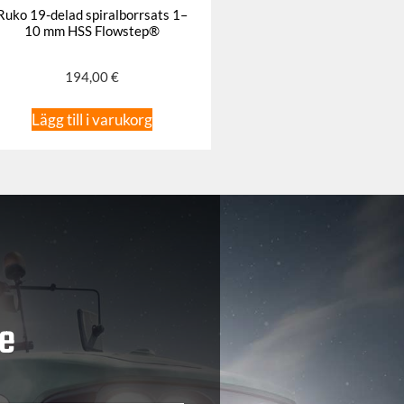
Ruko 19-delad spiralborrsats 1–
10 mm HSS Flowstep®
194,00
€
Lägg till i varukorg
e