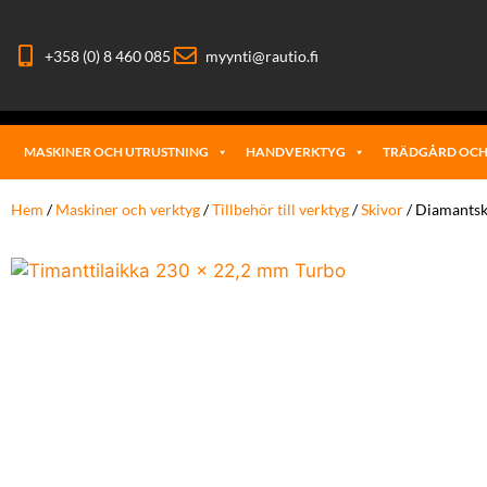
+358 (0) 8 460 085
myynti@rautio.fi
MASKINER OCH UTRUSTNING
HANDVERKTYG
TRÄDGÅRD OCH
Hem
/
Maskiner och verktyg
/
Tillbehör till verktyg
/
Skivor
/ Diamantsk