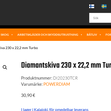
 SKOG
ARBETSKLÄDER OCH SKYDDSUTRUSTNING
BÅTLIV
FO
iva 230 x 22,2 mm Turbo
Diamantskiva 230 x 22,2 mm Tu
Produktnummer:
DI20230TCR
Varumärke:
POWERDIAM
30,90
€
I lager i Kalajoki, för omedelbar leverans