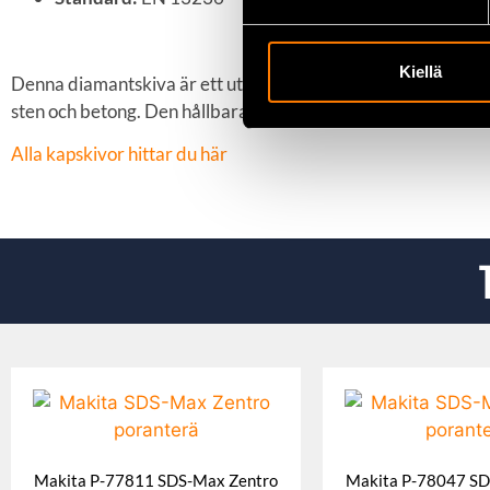
Kiellä
Denna diamantskiva är ett utmärkt val för både proffs och 
sten och betong. Den hållbara konstruktionen och höga pres
Alla kapskivor hittar du här
Makita P-77811 SDS-Max Zentro
Makita P-78047 SD