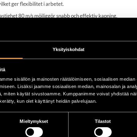
ket ger flexibilitet i arbetet.
stighet 80 m/s möjliggör snabb och effektiv kapning.
livslängd och utmärkt skärförmåga.
ör säker användning.
Yksityiskohdat
itä
mme sisällön ja mainosten räätälöimiseen, sosiaalisen median
iseen. Lisäksi jaamme sosiaalisen median, mainosalan ja analy
, miten käytät sivustoamme. Kumppanimme voivat yhdistää näitä t
n kerätty, kun olet käyttänyt heidän palvelujaan.
Mieltymykset
Tilastot