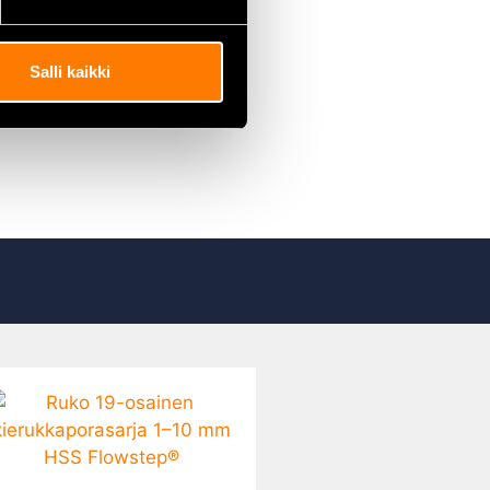
Salli kaikki
vt verktyg för torrkapning av