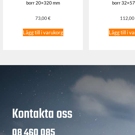
borr 20×320 mm
borr 32×5
73,00
€
112,0
Lägg till i varukorg
Lägg till i v
Kontakta oss
08 460 085