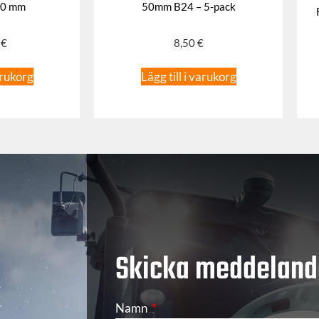
70 mm
50mm B24 – 5-pack
0
€
8,50
€
arukorg
Lägg till i varukorg
Skicka meddeland
Namn