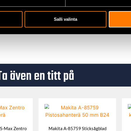
Salli valinta
krävande hobbyanvändare som behöver ett pålitligt och effekti
tandan ger utmärkta resultat i alla användningsområden.
Ta även en titt på
S-Max Zentro
Makita A-85759 Sticksågblad