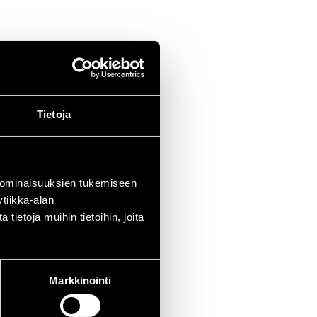
Tietoja
 ominaisuuksien tukemiseen
tiikka-alan
ietoja muihin tietoihin, joita
Markkinointi