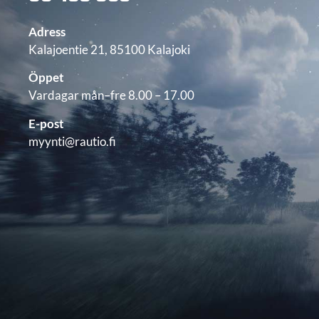
Adress
Kalajoentie 21, 85100 Kalajoki
Öppet
Vardagar mån–fre 8.00 – 17.00
E-post
myynti@rautio.fi