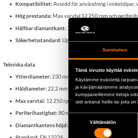
Kompatibilitet:
Avsedd för användning i vinkelslipar, vil
Hög prestanda:
Max varvtal 12 250 rpm och periferiha
Hållbar diamantkant:
7 mm hög diamantkant ger lång 
Säkerhetsstandard:
Uppfyller EN 13236-standarden f
Suostumus
Tekniska data
Tämä sivusto käyttää eväste
Ytterdiameter:
230 mm
Käytämme evästeitä tarjoama
ja kävijämäärämme analysoim
Håldiameter:
22,2 mm
kumppaneillemme tietoja siitä
Max varvtal:
12 250 rpm
olet antanut heille tai joita o
Periferihastighet:
80 m/s
Suostumuksen
Välttämätön
valinta
Diamantkantens höjd:
7 mm
Standard:
EN 13236