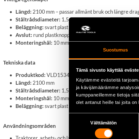
Längd:
2100 mm – passar allmänt bruk och längre dra
Ståltrådsdiameter:
1,5 mm – god hållfasthet och styr
Beläggning:
svart plast – skyddar och gör vajern väder
Avslut:
rund plastknopp – enkel hantering och smidig 
Monteringshål:
10 mm – kompatibel med många fäst
Suostumus
Tekniska data
Tämä sivusto käyttää eväste
Produktkod:
VLD1534
Käytämme evästeitä tarjoama
Längd:
2100 mm
ja kävijämäärämme analysoim
Ståltrådsdiameter:
1,5 mm
kumppaneillemme tietoja siitä
Monteringshål:
10 mm
olet antanut heille tai joita o
Beläggning:
svart plast
Suostumuksen
Välttämätön
valinta
Användningsområden
Traktorer, arbets- och lantbruksmaskiner – som styr- e