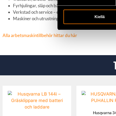
Fyrhjulingar, släp och båttillbehör – dragfunktion för 
Verkstad och service – ersättning av slitna eller trasiga
Kiellä
Maskiner och utrustning där dragvajer behövs för styrni
Alla arbetsmaskintillbehör hittar du här
Husqvarna 3