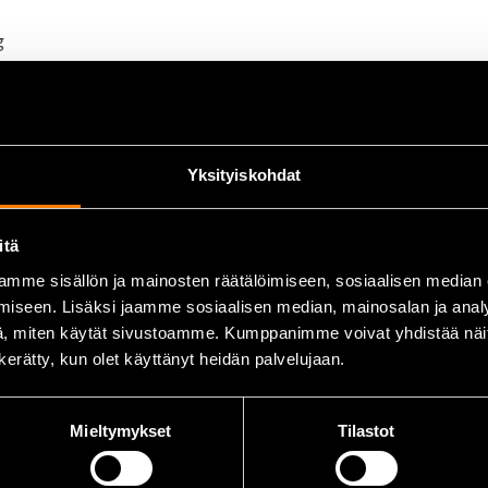
g
ka
tålig
användning
en
Yksityiskohdat
itä
mme sisällön ja mainosten räätälöimiseen, sosiaalisen median
iseen. Lisäksi jaamme sosiaalisen median, mainosalan ja analy
, miten käytät sivustoamme. Kumppanimme voivat yhdistää näitä t
n kerätty, kun olet käyttänyt heidän palvelujaan.
Mieltymykset
Tilastot
ller stoppvajer