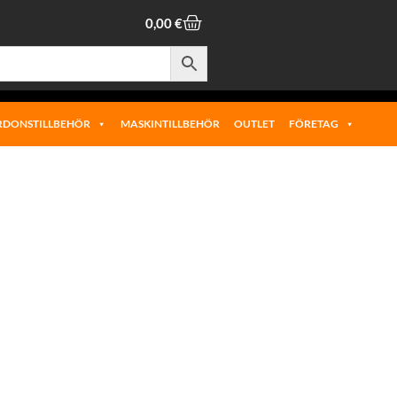
0,00
€
RDONSTILLBEHÖR
MASKINTILLBEHÖR
OUTLET
FÖRETAG