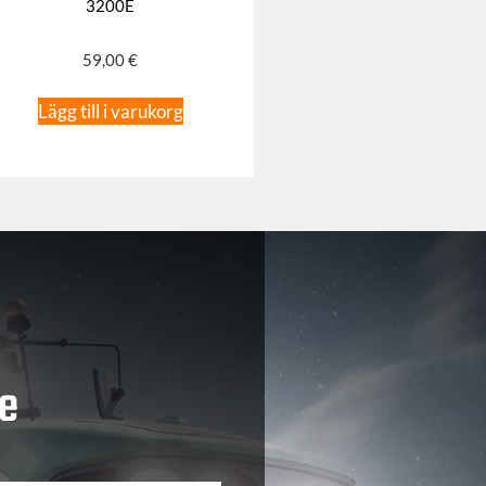
3200E
59,00
€
Lägg till i varukorg
e