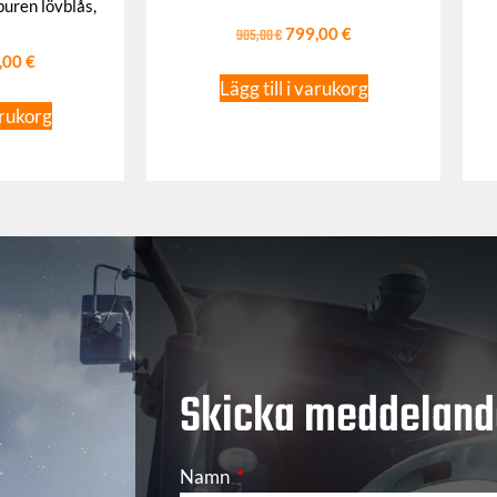
uren lövblås,
985,00
€
799,00
€
,00
€
Lägg till i varukorg
arukorg
Skicka meddeland
Namn