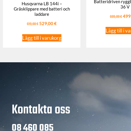
Batteridriven ryggb
Husqvarna LB 144i –
36 V
Gräsklippare med batteri och
laddare
609,00
€
499
619,00
€
529,00
€
Lägg till i v
Lägg till i varukorg
Kontakta oss
08 460 085