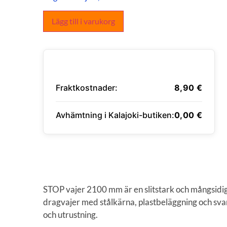
Lägg till i varukorg
Fraktkostnader:
8,90
€
Avhämtning i Kalajoki-butiken:
0,00
€
ANGE LEVERANSADRESS
STOP vajer 2100 mm är en slitstark och mångsidig 
dragvajer med stålkärna, plastbeläggning och sva
och utrustning.