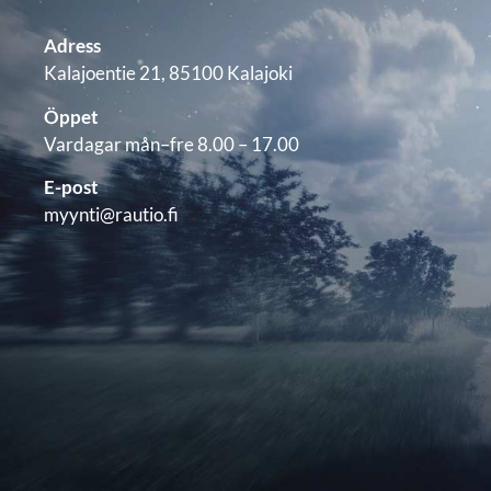
Adress
Kalajoentie 21, 85100 Kalajoki
Öppet
Vardagar mån–fre 8.00 – 17.00
E-post
myynti@rautio.fi