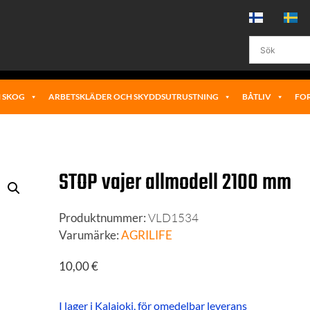
 SKOG
ARBETSKLÄDER OCH SKYDDSUTRUSTNING
BÅTLIV
FO
STOP vajer allmodell 2100 mm
Produktnummer:
VLD1534
Varumärke:
AGRILIFE
10,00
€
I lager i Kalajoki, för omedelbar leverans