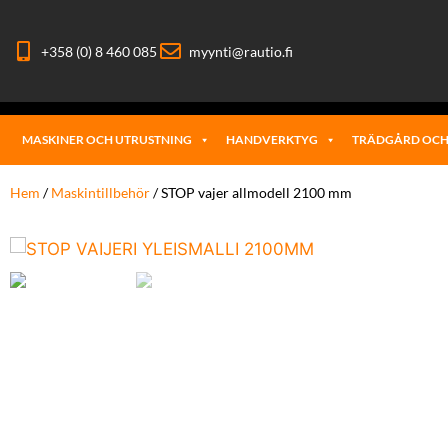
+358 (0) 8 460 085
myynti@rautio.fi
MASKINER OCH UTRUSTNING
HANDVERKTYG
TRÄDGÅRD OCH
Hem
/
Maskintillbehör
/ STOP vajer allmodell 2100 mm