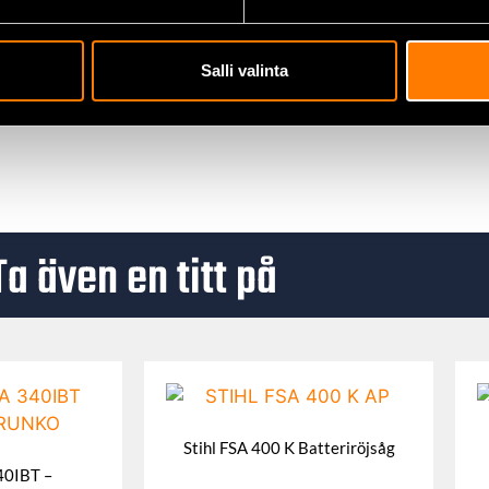
manövrering och låsning
 vajrar
Salli valinta
ng, stopp eller justering
Ta även en titt på
Stihl FSA 400 K Batteriröjsåg
40IBT –