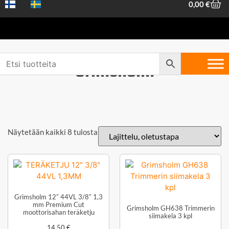
0,00
€
Grimsholm
Näytetään kaikki 8 tulosta
Grimsholm 12″ 44VL 3/8″ 1,3
mm Premium Cut
Grimsholm GH638 Trimmerin
moottorisahan teräketju
siimakela 3 kpl
14,50
€