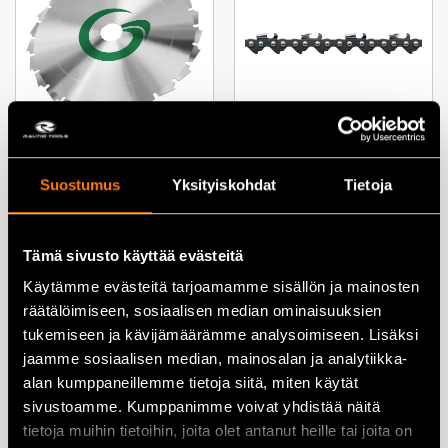
Grimsholm Raivausterä 24T,
Grimsholm Teräketju 13″
225 mm x 25,4 mm
0.325″ 1,5 mm 56L
Suostumus
Yksityiskohdat
Tietoja
17,90
€
17,50
€
Tämä sivusto käyttää evästeitä
Lisää ostoskoriin
Lisää ostoskoriin
Käytämme evästeitä tarjoamamme sisällön ja mainosten
räätälöimiseen, sosiaalisen median ominaisuuksien
tukemiseen ja kävijämäärämme analysoimiseen. Lisäksi
jaamme sosiaalisen median, mainosalan ja analytiikka-
alan kumppaneillemme tietoja siitä, miten käytät
sivustoamme. Kumppanimme voivat yhdistää näitä
Kulmavaihderasva 225 g –
Teräketju 13″ .325″ 56 VL 1,3
GH53072
mm – GH840
tietoja muihin tietoihin, joita olet antanut heille tai joita on