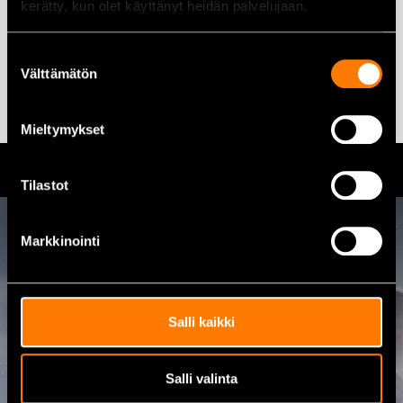
kerätty, kun olet käyttänyt heidän palvelujaan.
17,50
€
16,50
€
Lisää ostoskoriin
Lisää ostoskoriin
Suostumuksen
Välttämätön
valinta
Mieltymykset
Tilastot
Markkinointi
Ota yhteyttä
08 460 085
Salli kaikki
Osoite
Kalajoentie 21, 85100 Kalajoki
Salli valinta