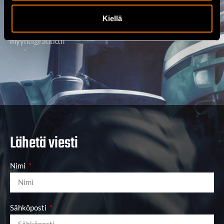
Avoinna
Arkisin Ma-Pe 8.00 – 17.00
Kiellä
Sähköpostiosoite
myynti@rautio.fi
Lähetä viesti
Nimi
Sähköposti