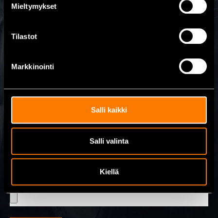
Lähetä viesti
Mieltymykset
Nimi
Tilastot
Markkinointi
Sähköposti
Salli kaikki
Viesti
Salli valinta
Kiellä
Lähetä kuva