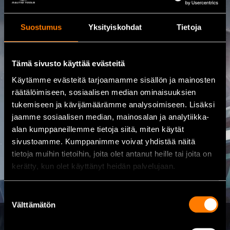
Ota yhteyttä
Suostumus
Yksityiskohdat
Tietoja
08 460 085
Tämä sivusto käyttää evästeitä
Osoite
Kalajoentie 21, 85100 Kalajoki
Käytämme evästeitä tarjoamamme sisällön ja mainosten
räätälöimiseen, sosiaalisen median ominaisuuksien
Avoinna
tukemiseen ja kävijämäärämme analysoimiseen. Lisäksi
Arkisin Ma-Pe 8.00 – 17.00
jaamme sosiaalisen median, mainosalan ja analytiikka-
Sähköpostiosoite
alan kumppaneillemme tietoja siitä, miten käytät
myynti@rautio.fi
sivustoamme. Kumppanimme voivat yhdistää näitä
tietoja muihin tietoihin, joita olet antanut heille tai joita on
kerätty, kun olet käyttänyt heidän palvelujaan.
Suostumuksen
Välttämätön
valinta