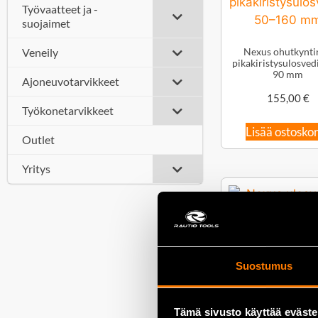
Työvaatteet ja -
suojaimet
Veneily
Nexus ohutkynti
pikakiristysulosved
90 mm
Ajoneuvotarvikkeet
155,00
€
Työkonetarvikkeet
Lisää ostoskor
Outlet
Yritys
Nexus ulosvedin
Suostumus
jalkainen 40 mm – 
61,00
€
Tämä sivusto käyttää eväste