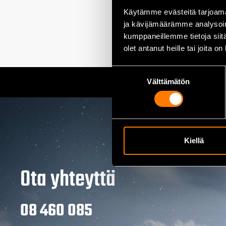
Käytämme evästeitä tarjoama
Lisää ostoskor
ja kävijämäärämme analysoim
kumppaneillemme tietoja siitä
olet antanut heille tai joita o
Suostumuksen
Välttämätön
valinta
Kiellä
Ota yhteyttä
08 460 085