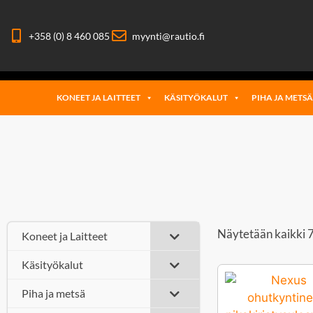
+358 (0) 8 460 085
myynti@rautio.fi
KONEET JA LAITTEET
KÄSITYÖKALUT
PIHA JA METS
Näytetään kaikki 7
Koneet ja Laitteet
Käsityökalut
Piha ja metsä