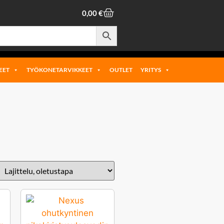
0,00
€
EET
TYÖKONETARVIKKEET
OUTLET
YRITYS