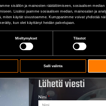
mme sisällön ja mainosten räätälöimiseen, sosiaalisen median
iin
Lisää ostoskoriin
Lisää ostoskoriin
iseen. Lisäksi jaamme sosiaalisen median, mainosalan ja analy
, miten käytät sivustoamme. Kumppanimme voivat yhdistää näitä t
n kerätty, kun olet käyttänyt heidän palvelujaan.
Mieltymykset
Tilastot
Salli valinta
Lähetä viesti
Nimi