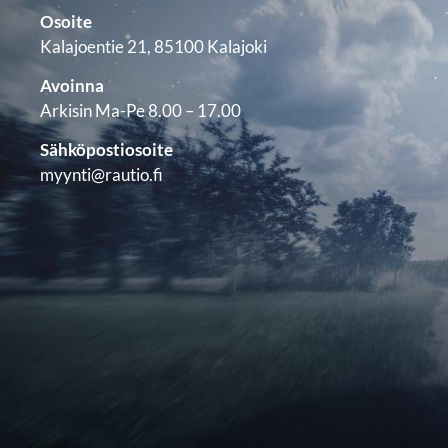
Osoite
Kalajoentie 21, 85100 Kalajoki
Avoinna
Arkisin Ma-Pe 8.00 – 17.00
Sähköpostiosoite
myynti@rautio.fi