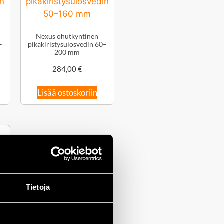
Nexus ohutkyntinen
–
pikakiristysulosvedin 60–
200 mm
284,00
€
Lisää ostoskoriin
Tietoja
m