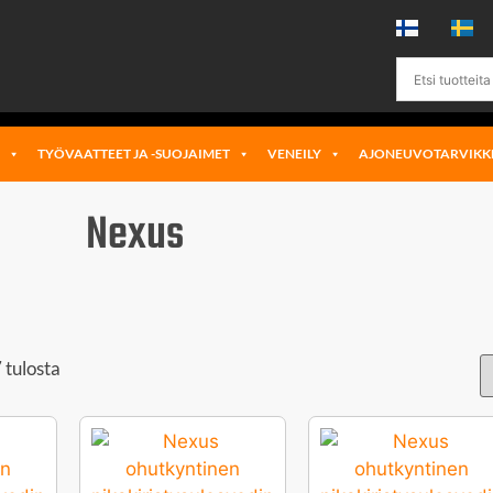
Ä
TYÖVAATTEET JA -SUOJAIMET
VENEILY
AJONEUVOTARVIKK
Nexus
 tulosta