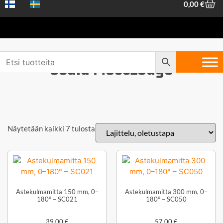
0,00
€
Scala Messzeuge
Näytetään kaikki 7 tulosta
Astekulmamitta 150 mm, 0–
Astekulmamitta 300 mm, 0–
180° – SC021
180° – SC050
39,00
€
57,00
€