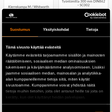
Työntömitta 300 mm DIN862
– SC002
Kierrekampa M / Whitworth
(putkikierre) SC013
199,00
€
9,00
€
Suostumus
Yksityiskohdat
Tietoja
Lisää ostoskoriin
Lisää ostoskoriin
Tämä sivusto käyttää evästeitä
Käytämme evästeitä tarjoamamme sisällön ja mainosten
räätälöimiseen, sosiaalisen median ominaisuuksien
tukemiseen ja kävijämäärämme analysoimiseen. Lisäksi
Viivain teräs 500 mm – SC023
jaamme sosiaalisen median, mainosalan ja analytiikka-
alan kumppaneillemme tietoja siitä, miten käytät
19,90
€
sivustoamme. Kumppanimme voivat yhdistää näitä
tietoja muihin tietoihin, joita olet antanut heille tai joita on
Lisää ostoskoriin
kerätty, kun olet käyttänyt heidän palvelujaan.
Suostumuksen