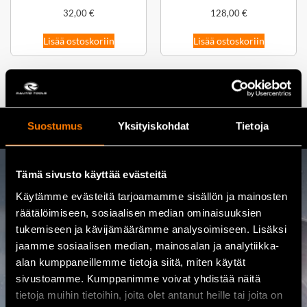
32,00
€
128,00
€
Lisää ostoskoriin
Lisää ostoskoriin
Suostumus
Yksityiskohdat
Tietoja
Tämä sivusto käyttää evästeitä
Ota yhteyttä
Käytämme evästeitä tarjoamamme sisällön ja mainosten
räätälöimiseen, sosiaalisen median ominaisuuksien
08 460 085
tukemiseen ja kävijämäärämme analysoimiseen. Lisäksi
jaamme sosiaalisen median, mainosalan ja analytiikka-
alan kumppaneillemme tietoja siitä, miten käytät
Osoite
sivustoamme. Kumppanimme voivat yhdistää näitä
Kalajoentie 21, 85100 Kalajoki
tietoja muihin tietoihin, joita olet antanut heille tai joita on