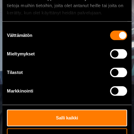
Osoite
tietoja muihin tietoihin, joita olet antanut heille tai joita on
Kalajoentie 21, 85100 Kalajoki
kerätty, kun olet käyttänyt heidän palvelujaan.
Avoinna
Arkisin Ma-Pe 8.00 – 17.00
Suostumuksen
Välttämätön
valinta
Sähköpostiosoite
myynti@rautio.fi
Mieltymykset
Tilastot
Markkinointi
Lähetä viesti
Salli kaikki
Nimi