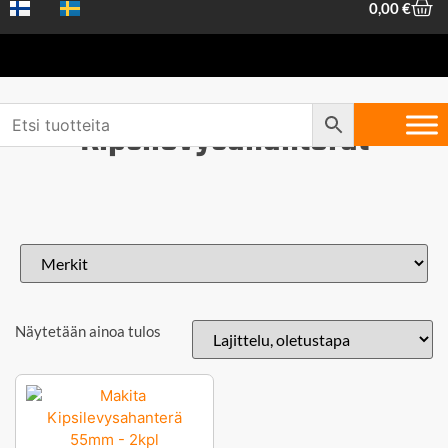
0,00
€
Kipsilevysahanterät
Näytetään ainoa tulos