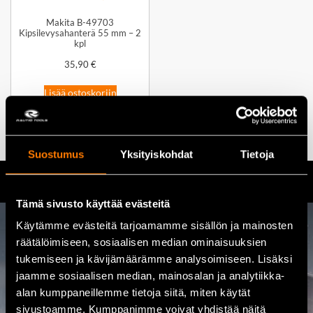
Makita B-49703
Kipsilevysahanterä 55 mm – 2
kpl
35,90
€
Lisää ostoskoriin
Suostumus
Yksityiskohdat
Tietoja
Tämä sivusto käyttää evästeitä
Käytämme evästeitä tarjoamamme sisällön ja mainosten
räätälöimiseen, sosiaalisen median ominaisuuksien
Ota yhteyttä
tukemiseen ja kävijämäärämme analysoimiseen. Lisäksi
jaamme sosiaalisen median, mainosalan ja analytiikka-
08 460 085
alan kumppaneillemme tietoja siitä, miten käytät
sivustoamme. Kumppanimme voivat yhdistää näitä