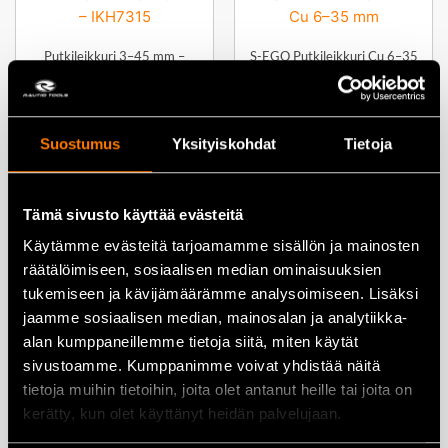
Putkileikkuri 3–45 mm –
S-EGO Putkileikkuri Cu 6–35
IKH7315
mm
44,80
€
53,00
€
Suostumus
Yksityiskohdat
Tietoja
Lisää ostoskoriin
Lisää ostoskoriin
Tämä sivusto käyttää evästeitä
Käytämme evästeitä tarjoamamme sisällön ja mainosten
räätälöimiseen, sosiaalisen median ominaisuuksien
tukemiseen ja kävijämäärämme analysoimiseen. Lisäksi
Unior Putkipihti 90°, 4″ –
jaamme sosiaalisen median, mainosalan ja analytiikka-
480/6
Super-Ego Minicut 2000 -
putkileikkuri 3–22 mm –
alan kumppaneillemme tietoja siitä, miten käytät
7221000
344,00
€
sivustoamme. Kumppanimme voivat yhdistää näitä
29,90
€
tietoja muihin tietoihin, joita olet antanut heille tai joita on
kerätty, kun olet käyttänyt heidän palvelujaan.
Lisää ostoskoriin
Lisää ostoskoriin