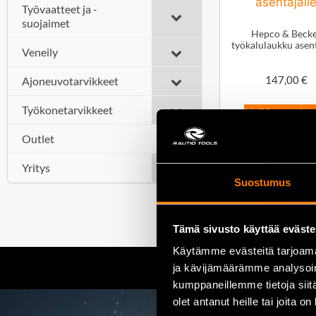
Työvaatteet ja -
suojaimet
Hepco & Beck
työkalulaukku asent
Veneily
Ajoneuvotarvikkeet
147,00
€
Työkonetarvikkeet
Lisää ostoskor
Outlet
Yritys
Suostumus
Tämä sivusto käyttää eväste
Käytämme evästeitä tarjoama
ja kävijämäärämme analysoim
kumppaneillemme tietoja siitä
olet antanut heille tai joita o