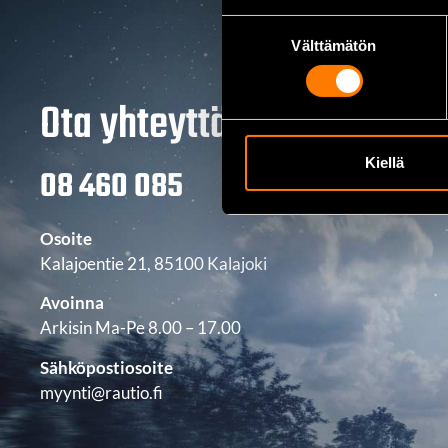
Suostumuksen
Välttämätön
valinta
Ota yhteyttä
Kiellä
08 460 085
Osoite
Kalajoentie 21, 85100 Kalajoki
Avoinna
Arkisin Ma-Pe 8.00 – 17.00
Sähköpostiosoite
myynti@rautio.fi