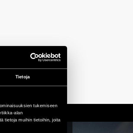
Tietoja
 ominaisuuksien tukemiseen
tiikka-alan
ietoja muihin tietoihin, joita