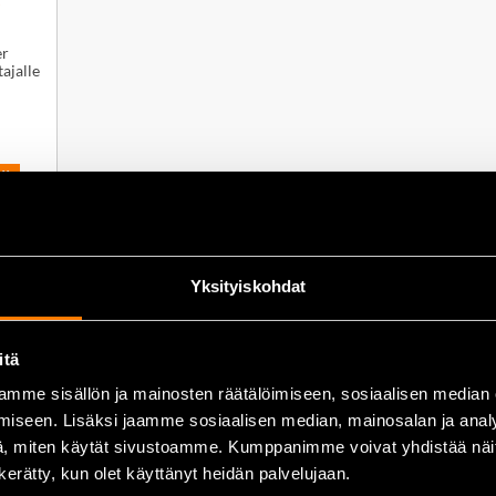
er
ajalle
iin
Yksityiskohdat
itä
mme sisällön ja mainosten räätälöimiseen, sosiaalisen median
iseen. Lisäksi jaamme sosiaalisen median, mainosalan ja analy
, miten käytät sivustoamme. Kumppanimme voivat yhdistää näitä t
n kerätty, kun olet käyttänyt heidän palvelujaan.