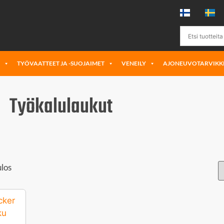
Ä
TYÖVAATTEET JA -SUOJAIMET
VENEILY
AJONEUVOTARVIKK
Työkalulaukut
ulos