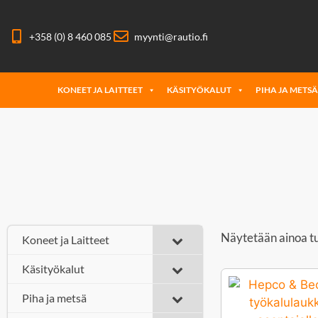
+358 (0) 8 460 085
myynti@rautio.fi
KONEET JA LAITTEET
KÄSITYÖKALUT
PIHA JA METS
Näytetään ainoa t
Koneet ja Laitteet
Käsityökalut
Piha ja metsä