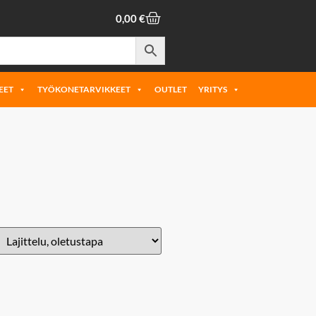
0,00
€
EET
TYÖKONETARVIKKEET
OUTLET
YRITYS