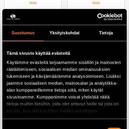
Makita B-58213 SDS-PLUS
Makita B-58235 SDS-PLUS
Nemesis2 10×215 mm
Nemesis2 10×315 mm
14,20
€
24,90
€
Suostumus
Yksityiskohdat
Tietoja
Lisää ostoskoriin
Lisää ostoskoriin
Tämä sivusto käyttää evästeitä
Käytämme evästeitä tarjoamamme sisällön ja mainosten
räätälöimiseen, sosiaalisen median ominaisuuksien
tukemiseen ja kävijämäärämme analysoimiseen. Lisäksi
jaamme sosiaalisen median, mainosalan ja analytiikka-
Makita D-15942
Makita D-15958
alan kumppaneillemme tietoja siitä, miten käytät
Lasiporanterä 4mm
Lasiporanterä 5mm
sivustoamme. Kumppanimme voivat yhdistää näitä
6,60
€
6,90
€
tietoja muihin tietoihin, joita olet antanut heille tai joita on
kerätty, kun olet käyttänyt heidän palvelujaan.
Lisää ostoskoriin
Lisää ostoskoriin
Suostumuksen