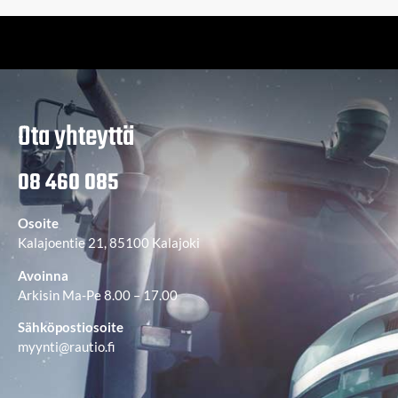
Ota yhteyttä
08 460 085
Osoite
Kalajoentie 21, 85100 Kalajoki
Avoinna
Arkisin Ma-Pe 8.00 – 17.00
Sähköpostiosoite
myynti@rautio.fi