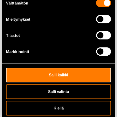
Välttämätön
valinta
Mieltymykset
Makita D-15964
Makita D-15970
Lasiporanterä 6mm
Lasiporanterä 8mm
Tilastot
9,00
€
7,70
€
Markkinointi
Lisää ostoskoriin
Lisää ostoskoriin
Salli kaikki
Makita D-15986
Salli valinta
Lasiporanterä 10mm
Makita D-20769 5-osainen
puu- ja metalliporanteräsarja
9,50
€
Kiellä
15,90
€