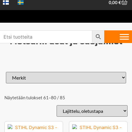
0,00
€
Metsurin asut ja suojaimet
Näytetään tulokset 61–80 / 85