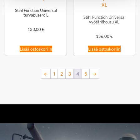
Stihl Function Universal
turvapusero L
Stihl Function Universal
vyötäröhousu XL
133,00
€
156,00
€
Lisää ostoskoriin
Lisää ostoskoriin
←
1
2
3
4
5
→