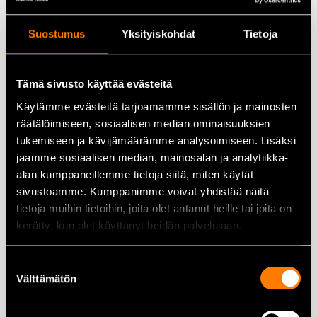
36,00
€
36,00
€
Lisää ostoskoriin
Lisää ostoskoriin
Suostumus
Yksityiskohdat
Tietoja
Tämä sivusto käyttää evästeitä
Käytämme evästeitä tarjoamamme sisällön ja mainosten
räätälöimiseen, sosiaalisen median ominaisuuksien
Stihl Function turvasaapas
Stihl Function turvasaapas
tukemiseen ja kävijämäärämme analysoimiseen. Lisäksi
koko 44
koko 45
jaamme sosiaalisen median, mainosalan ja analytiikka-
alan kumppaneillemme tietoja siitä, miten käytät
115,00
€
115,00
€
sivustoamme. Kumppanimme voivat yhdistää näitä
Lisää ostoskoriin
Lisää ostoskoriin
tietoja muihin tietoihin, joita olet antanut heille tai joita on
kerätty, kun olet käyttänyt heidän palvelujaan.
Suostumuksen
Välttämätön
valinta
Stihl Function turvasaapas
Stihl Function Universal