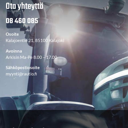
Ota yhteyttä
08 460 085
Osoite
Kalajoentie 21, 85100 Kalajoki
Avoinna
Arkisin Ma-Pe 8.00 – 17.00
Sähköpostiosoite
myynti@rautio.fi