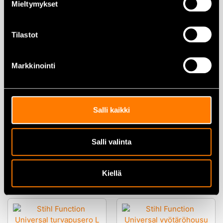
koko 46
avohaalari L
Mieltymykset
115,00
€
192,00
€
Tilastot
Lisää ostoskoriin
Lisää ostoskoriin
Markkinointi
Salli kaikki
Stihl Function Universal
Stihl Function Universal takki S
avohaalari XS
Salli valinta
192,00
€
133,00
€
Lisää ostoskoriin
Lisää ostoskoriin
Kiellä