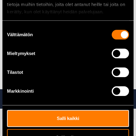
tietoja muihin tietoihin, joita olet antanut heille tai joita on
Traktorit:
Massey Ferguson 4215, 4220, 4225, 4235,
kerätty, kun olet käyttänyt heidän palvelujaan.
4240, 4245, 4255, 4260, 4263, 4265 ja 4270 (vm. 1998
eteenpäin); 4315, 4320, 4325, 4335, 4345, 4355, 4360,
Suostumuksen
4365 ja 4370 (vm. 2001 eteenpäin); 6235, 6245, 6255,
Välttämätön
6260, 6265, 6270, 6280, 6290, 8210, 8220, 8220XTRA,
valinta
8240, 8240XTRA, 8250, 8250XTRA, 8260, 8260XTRA,
8270 ja 8280 (vm. 1999 eteenpäin).
Mieltymykset
Kaikki auton akut täältä.
Tilastot
Markkinointi
Tutustu myös
Salli kaikki