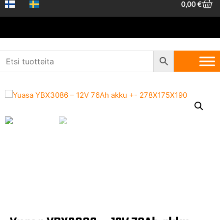
0,00
€
Etusivu
/
Ajoneuvotarvikkeet
/
Akut
/
12V ajoneuvoakut
/
12V Auton
Akut
/ Yuasa YBX3086 – 12V 76Ah akku (278x175x190)