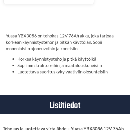
SYÖTÄ TOIMITUSOSOITE
Yuasa YBX3086 on tehokas 12V 76Ah akku, joka tarjoaa
korkean käynnistystehon ja pitkän käyttöiän. Sopii
monenlaisiin ajoneuvoihin ja koneisiin.
Korkea käynnistysteho ja pitkä käyttöikä
Sopii mm. traktoreihin ja maatalouskoneisiin
Luotettava suorituskyky vaativiin olosuhteisiin
Lisätiedot
Tehokas ja luotettava virtalähde – Yuasa YBX3086 12V 76Ah