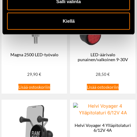
Salli valinta
Kiellä
Magna 2500 LED-työvalo
LED-äärivalo
punainen/valkoinen 9-30V
29,90
€
28,50
€
Lisää ostoskoriin
Lisää ostoskoriin
Helvi Voyager 4 Ylläpitolaturi
6/12V 4A