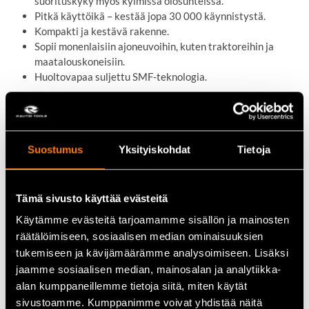
suorituskyky myös kylmissä olosuhteissa.
Pitkä käyttöikä – kestää jopa 30 000 käynnistystä.
Kompakti ja kestävä rakenne.
Sopii monenlaisiin ajoneuvoihin, kuten traktoreihin ja
maatalouskoneisiin.
Huoltovapaa suljettu SMF-teknologia.
Tekniset tiedot
Jännite:
12 V
Suostumus
Yksityiskohdat
Tietoja
Kapasiteetti (20 h):
76 Ah
Kylmäkäynnistysvirta (CCA):
680 A
Navat:
T1
Tämä sivusto käyttää evästeitä
Mitat (P x L x K):
278 mm x 175 mm x 190 mm
Paino:
19 kg
Käytämme evästeitä tarjoamamme sisällön ja mainosten
räätälöimiseen, sosiaalisen median ominaisuuksien
tukemiseen ja kävijämäärämme analysoimiseen. Lisäksi
Käyttökohteet
jaamme sosiaalisen median, mainosalan ja analytiikka-
Yuasa YBX3086 soveltuu erinomaisesti erilaisiin ajoneuvoihin ja
alan kumppaneillemme tietoja siitä, miten käytät
koneisiin, jotka vaativat tehokkaan ja luotettavan akun.
sivustoamme. Kumppanimme voivat yhdistää näitä
Yhteensopiva esimerkiksi seuraavien kanssa: