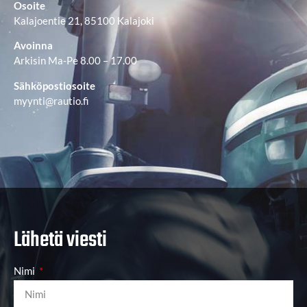
Osoite
Kalajoentie 21, 85100 Kalajoki
Avoinna
Arkisin Ma-Pe 8.00 – 17.00
Sähköpostiosoite
myynti@rautio.fi
Lähetä viesti
Nimi