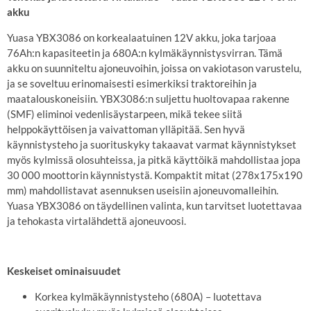
akku
Yuasa YBX3086 on korkealaatuinen 12V akku, joka tarjoaa
76Ah:n kapasiteetin ja 680A:n kylmäkäynnistysvirran. Tämä
akku on suunniteltu ajoneuvoihin, joissa on vakiotason varustelu,
ja se soveltuu erinomaisesti esimerkiksi traktoreihin ja
maatalouskoneisiin. YBX3086:n suljettu huoltovapaa rakenne
(SMF) eliminoi vedenlisäystarpeen, mikä tekee siitä
helppokäyttöisen ja vaivattoman ylläpitää. Sen hyvä
käynnistysteho ja suorituskyky takaavat varmat käynnistykset
myös kylmissä olosuhteissa, ja pitkä käyttöikä mahdollistaa jopa
30 000 moottorin käynnistystä. Kompaktit mitat (278x175x190
mm) mahdollistavat asennuksen useisiin ajoneuvomalleihin.
Yuasa YBX3086 on täydellinen valinta, kun tarvitset luotettavaa
ja tehokasta virtalähdettä ajoneuvoosi.
Keskeiset ominaisuudet
Korkea kylmäkäynnistysteho (680A) – luotettava