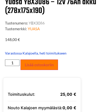
Yuasa YBX3086 – 12V 76Ah akku
(278x175x190)
Tuotenumero:
YBX3086
Tuotemerkki:
YUASA
148,00
€
Varastossa Kalajoella, heti toimitukseen
Lisää ostoskoriin
Toimituskulut:
25,00
€
Nouto Kalajoen myymälästä:
0,00
€