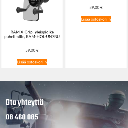
89,00
€
Lisää ostoskoriin
RAM X-Grip -yleispidike
puhelimille, RAM-HOL-UN7BU
59,00
€
Lisää ostoskoriin
Ota yhteyttä
08 460 085