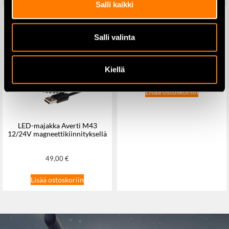
Salli kaikki
Salli valinta
8 Tonnin Pullotunkki,
TLE20408
Kiellä
50,90
€
Lisää ostoskoriin
LED-majakka Averti M43
12/24V magneettikiinnityksellä
49,00
€
Lisää ostoskoriin