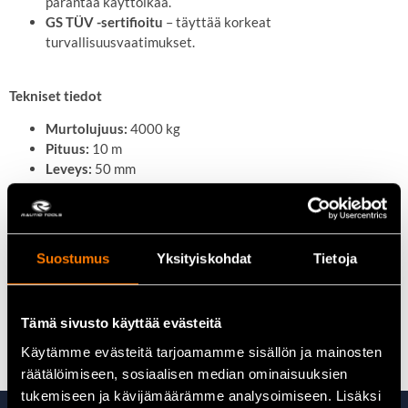
parantaa käyttöikää.
GS TÜV -sertifioitu
– täyttää korkeat
turvallisuusvaatimukset.
Tekniset tiedot
Murtolujuus:
4000 kg
Pituus:
10 m
Leveys:
50 mm
Kiinnitystapa:
Tupla J-koukut
Rataslukko:
Avaussiivekkeellä varustettu
Sertifikaatti:
GS TÜV
Tuotenumero:
QL82477
Suostumus
Yksityiskohdat
Tietoja
EAN-koodi:
6418914682478
Kaikki kuorman sidontavälineet löydät täältä
Tämä sivusto käyttää evästeitä
Käytämme evästeitä tarjoamamme sisällön ja mainosten
räätälöimiseen, sosiaalisen median ominaisuuksien
tukemiseen ja kävijämäärämme analysoimiseen. Lisäksi