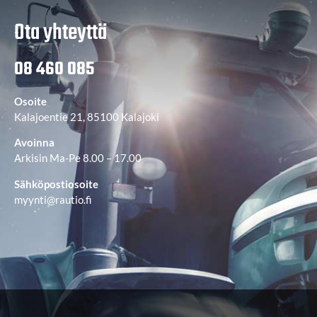
Ota yhteyttä
08 460 085
Osoite
Kalajoentie 21, 85100 Kalajoki
Avoinna
Arkisin Ma-Pe 8.00 – 17.00
Sähköpostiosoite
myynti@rautio.fi