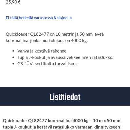
25,90
€
Ei tällä hetkellä varastossa Kalajoella
Quickloader QL82477 on 10 metrin ja 50 mm leveä
kuormaliina, jonka murtolujuus on 4000 kg.
Vahva ja kestävä rakenne.
Tupla J-koukut ja avaussiivekkeellinen rataslukko.
GS TÜV -sertifioitu turvallisuus.
Lisätiedot
Quickloader QL82477 kuormaliina 4000 kg – 10 m x 50 mm,
tupla J-koukut ja kestävä rataslukko varmaan kiinnitykseen!