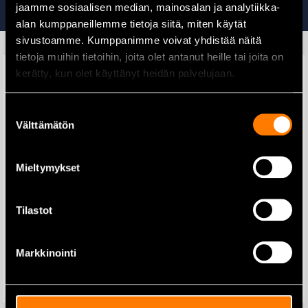
Tutustu myös
jaamme sosiaalisen median, mainosalan ja analytiikka-
alan kumppaneillemme tietoja siitä, miten käytät
sivustoamme. Kumppanimme voivat yhdistää näitä
tietoja muihin tietoihin, joita olet antanut heille tai joita on
kerätty, kun olet käyttänyt heidän palvelujaan.
Suostumuksen
Välttämätön
valinta
Mieltymykset
Tilastot
Magna 2500 LED-työvalo
X-1R Metallinhoitoaine 250 ml
– Tehokas öljyn lisäaine
Markkinointi
29,90
€
28,50
€
Lisää ostoskoriin
Lisää ostoskoriin