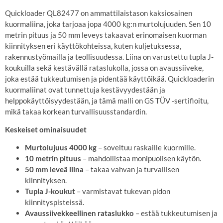
Quickloader QL82477 on ammattilaistason kaksiosainen
kuormaliina, joka tarjoaa jopa 4000 kg:n murtolujuuden. Sen 10
metrin pituus ja 50 mm leveys takaavat erinomaisen kuorman
kiinnityksen eri käyttökohteissa, kuten kuljetuksessa,
rakennustyömailla ja teollisuudessa. Liina on varustettu tupla J-
koukuilla sekä kestävällä rataslukolla, jossa on avaussiiveke,
joka estää tukkeutumisen ja pidentää käyttöikää. Quickloaderin
kuormaliinat ovat tunnettuja kestävyydestään ja
helppokäyttöisyydestään, ja tämä malli on GS TÜV -sertifioitu,
mikä takaa korkean turvallisuusstandardin.
Keskeiset ominaisuudet
Murtolujuus 4000 kg
– soveltuu raskaille kuormille.
10 metrin pituus
– mahdollistaa monipuolisen käytön.
50 mm leveä liina
– takaa vahvan ja turvallisen
kiinnityksen.
Tupla J-koukut
– varmistavat tukevan pidon
kiinnityspisteissä.
Avaussiivekkeellinen rataslukko
– estää tukkeutumisen ja