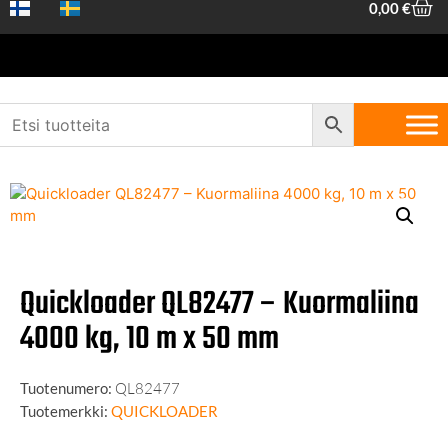
0,00
€
Etusivu
/
Ajoneuvotarvikkeet
/
Kuorman sidonta
/ Quickloader
QL82477 – Kuormaliina 4000 kg, 10 m x 50 mm
Quickloader QL82477 – Kuormaliina
4000 kg, 10 m x 50 mm
Tuotenumero:
QL82477
Tuotemerkki:
QUICKLOADER