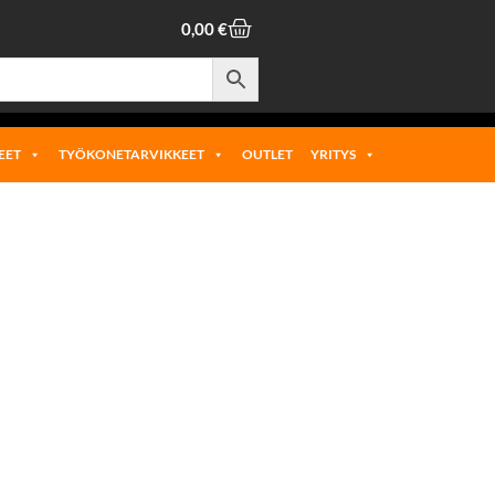
0,00
€
EET
TYÖKONETARVIKKEET
OUTLET
YRITYS