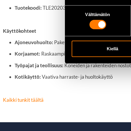
Tuotekoodi:
TLE20203
Suostumuksen
Välttämätön
valinta
Käyttökohteet
Ajoneuvohuolto:
Paketti- ja kuorma-autot
Kiellä
Korjaamot:
Raskaampi huolto- ja korjauskäyttö
Työpajat ja teollisuus:
Koneiden ja rakenteiden nostot
Kotikäyttö:
Vaativa harraste- ja huoltokäyttö
Kaikki tunkit täältä