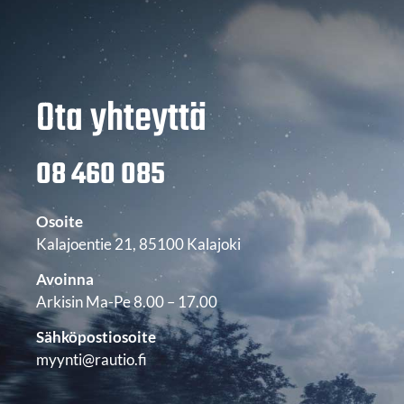
Ota yhteyttä
08 460 085
Osoite
Kalajoentie 21, 85100 Kalajoki
Avoinna
Arkisin Ma-Pe 8.00 – 17.00
Sähköpostiosoite
myynti@rautio.fi