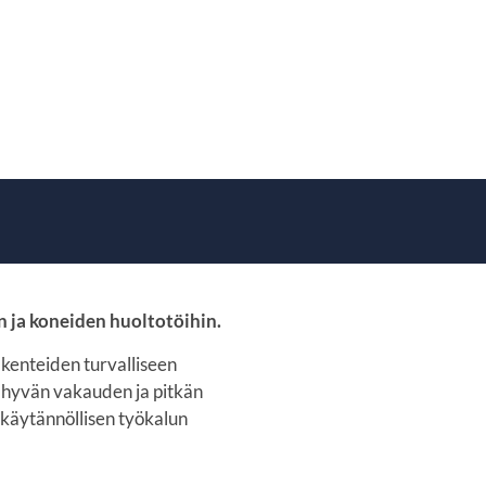
n ja koneiden huoltotöihin.
akenteiden turvalliseen
a hyvän vakauden ja pitkän
 käytännöllisen työkalun