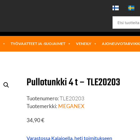
Ä
TYÖVAATTEET JA -SUOJAIMET
VENEILY
AJONEUVOTARVIKK
Pullotunkki 4 t – TLE20203
Tuotenumero:
TLE20203
Tuotemerkki:
MEGANEX
34,90
€
Varastossa Kalajoella, heti toimitukseen