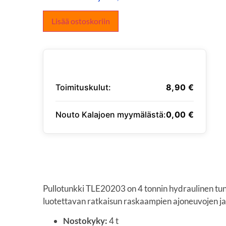
Lisää ostoskoriin
Toimituskulut:
8,90
€
Nouto Kalajoen myymälästä:
0,00
€
SYÖTÄ TOIMITUSOSOITE
Pullotunkki TLE20203 on 4 tonnin hydraulinen tunk
luotettavan ratkaisun raskaampien ajoneuvojen ja
Nostokyky:
4 t