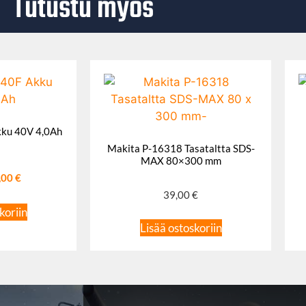
Tutustu myös
ku 40V 4,0Ah
Makita P-16318 Tasataltta SDS-
MAX 80×300 mm
,00
€
39,00
€
koriin
Lisää ostoskoriin