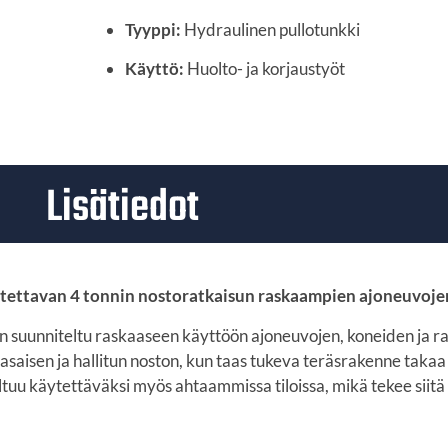
Tyyppi:
Hydraulinen pullotunkki
Käyttö:
Huolto- ja korjaustyöt
Lisätiedot
uotettavan 4 tonnin nostoratkaisun raskaampien ajoneuvoje
n suunniteltu raskaaseen käyttöön ajoneuvojen, koneiden ja r
saisen ja hallitun noston, kun taas tukeva teräsrakenne taka
tuu käytettäväksi myös ahtaammissa tiloissa, mikä tekee siitä