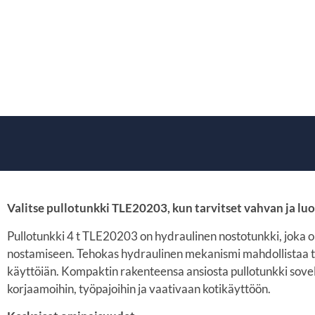
Valitse pullotunkki TLE20203, kun tarvitset vahvan ja l
Pullotunkki 4 t TLE20203 on hydraulinen nostotunkki, joka o
nostamiseen. Tehokas hydraulinen mekanismi mahdollistaa ta
käyttöiän. Kompaktin rakenteensa ansiosta pullotunkki sovel
korjaamoihin, työpajoihin ja vaativaan kotikäyttöön.