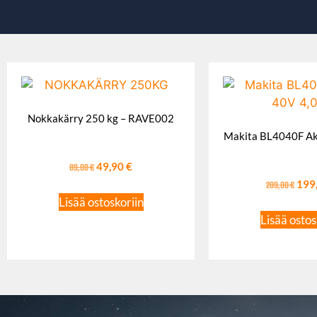
Nokkakärry 250 kg – RAVE002
Makita BL4040F Ak
89,00
€
49,90
€
289,00
€
199
Lisää ostoskoriin
Lisää ostos