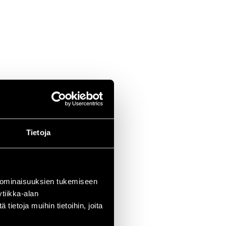
Tietoja
 ominaisuuksien tukemiseen
tiikka-alan
ietoja muihin tietoihin, joita