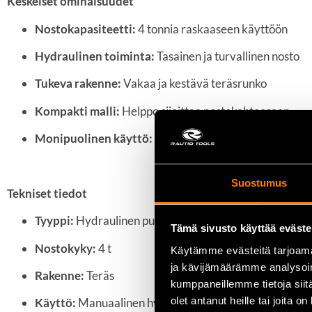
Keskeiset ominaisuudet
Nostokapasiteetti:
4 tonnia raskaaseen käyttöön
Hydraulinen toiminta:
Tasainen ja turvallinen nosto
Tukeva rakenne:
Vakaa ja kestävä teräsrunko
Kompakti malli:
Helppo sijoittaa nostokohteeseen
Monipuolinen käyttö:
Soveltuu ajoneuvoille ja koneill
Suostumus
Tekniset tiedot
Tyyppi:
Hydraulinen pullotunkki
Tämä sivusto käyttää eväste
Nostokyky:
4 t
Käytämme evästeitä tarjoama
ja kävijämäärämme analysoim
Rakenne:
Teräs
kumppaneillemme tietoja siitä
olet antanut heille tai joita o
Käyttö:
Manuaalinen hydraulinen nosto