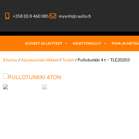
+358 (0) 8 460 085
myynti@rautio.fi
KONEET JA LAITTEET
KÄSITYÖKALUT
PIHA JA METS
Etusivu
/
Ajoneuvotarvikkeet
/
Tunkit
/ Pullotunkki 4 t – TLE20203