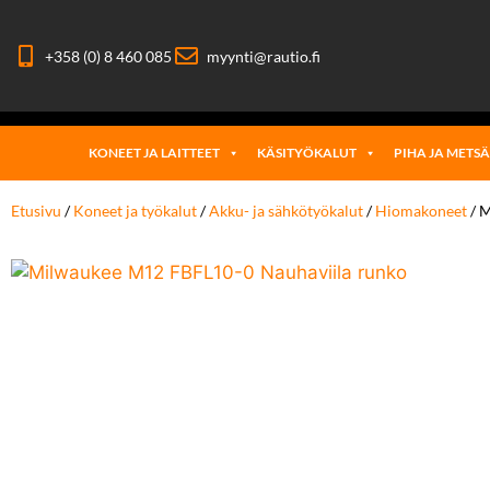
+358 (0) 8 460 085
myynti@rautio.fi
KONEET JA LAITTEET
KÄSITYÖKALUT
PIHA JA METS
Etusivu
/
Koneet ja työkalut
/
Akku- ja sähkötyökalut
/
Hiomakoneet
/ M