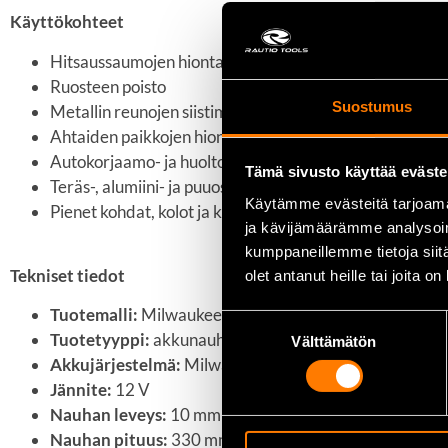
Käyttökohteet
Hitsaussaumojen hionta ja viimeistely
Ruosteen poisto
Suostumus
Metallin reunojen siistiminen
Ahtaiden paikkojen hionta
Autokorjaamo- ja huoltotyöt
Tämä sivusto käyttää eväste
Teräs-, alumiini- ja puuosien viimeistely
Käytämme evästeitä tarjoama
Pienet kohdat, kolot ja kulmat, joihin isompi kone ei ma
ja kävijämäärämme analysoim
kumppaneillemme tietoja siitä
Tekniset tiedot
olet antanut heille tai joita o
Tuotemalli:
Milwaukee M12 FBFL10-0
Suostumuksen
Tuotetyyppi:
akkunauhaviila
Välttämätön
valinta
Akkujärjestelmä:
Milwaukee M12
Jännite:
12 V
Nauhan leveys:
10 mm
Nauhan pituus:
330 mm