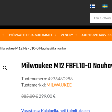
Ä
TYÖVAATTEET JA -SUOJAIMET
VENEILY
AJONEUVOTARVIKK
ilwaukee M12 FBFL10-0 Nauhaviila runko
Milwaukee M12 FBFL10-0 Nauhav
Tuotenumero:
4933480958
Tuotemerkki:
MILWAUKEE
385,00
€
299,00
€
Varastossa Kalajoella, heti toimitukseen