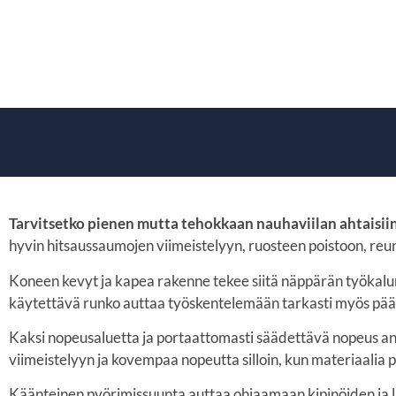
Tarvitsetko pienen mutta tehokkaan nauhaviilan ahtaisii
hyvin hitsaussaumojen viimeistelyyn, ruosteen poistoon, reun
Koneen kevyt ja kapea rakenne tekee siitä näppärän työkalun 
käytettävä runko auttaa työskentelemään tarkasti myös pään 
Kaksi nopeusaluetta ja portaattomasti säädettävä nopeus ant
viimeistelyyn ja kovempaa nopeutta silloin, kun materiaalia
Käänteinen pyörimissuunta auttaa ohjaamaan kipinöiden ja las