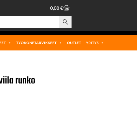
0,00
€
EET
TYÖKONETARVIKKEET
OUTLET
YRITYS
iila runko