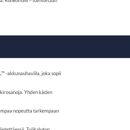
sa. Runkomalli – toimitetaan
akkunauhaviila, joka sopii
n kirosanoja. Yhden käden
lisempaa nopeutta tarkempaan
yöstettäessä. Työkaluton