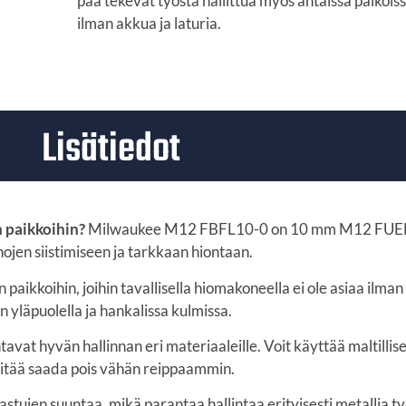
pää tekevät työstä hallittua myös ahtaissa paikois
ilman akkua ja laturia.
Lisätiedot
n paikkoihin?
Milwaukee M12 FBFL10-0 on 10 mm M12 FUEL™ -
ojen siistimiseen ja tarkkaan hiontaan.
paikkoihin, joihin tavallisella hiomakoneella ei ole asiaa ilma
yläpuolella ja hankalissa kulmissa.
avat hyvän hallinnan eri materiaaleille. Voit käyttää maltil
 pitää saada pois vähän reippaammin.
tujen suuntaa, mikä parantaa hallintaa erityisesti metallia t