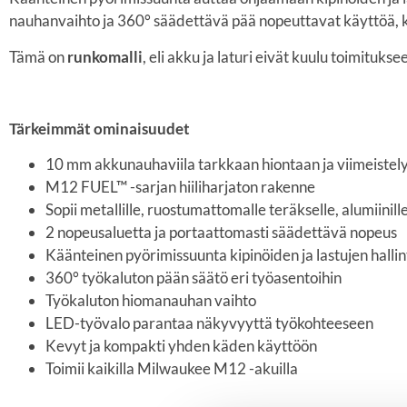
nauhanvaihto ja 360° säädettävä pää nopeuttavat käyttöä, k
Tämä on
runkomalli
, eli akku ja laturi eivät kuulu toimituk
Tärkeimmät ominaisuudet
10 mm akkunauhaviila tarkkaan hiontaan ja viimeistel
M12 FUEL™ -sarjan hiiliharjaton rakenne
Sopii metallille, ruostumattomalle teräkselle, alumiinille
2 nopeusaluetta ja portaattomasti säädettävä nopeus
Käänteinen pyörimissuunta kipinöiden ja lastujen halli
360° työkaluton pään säätö eri työasentoihin
Työkaluton hiomanauhan vaihto
LED-työvalo parantaa näkyvyyttä työkohteeseen
Kevyt ja kompakti yhden käden käyttöön
Toimii kaikilla Milwaukee M12 -akuilla