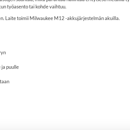
un työasento tai kohde vaihtuu.
seen. Laite toimii Milwaukee M12 -akkujärjestelmän akuilla.
yyn
 ja puulle
ntaan