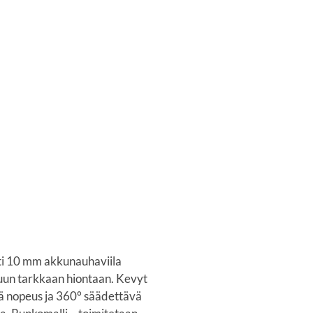
i 10 mm akkunauhaviila
puun tarkkaan hiontaan. Kevyt
ä nopeus ja 360° säädettävä