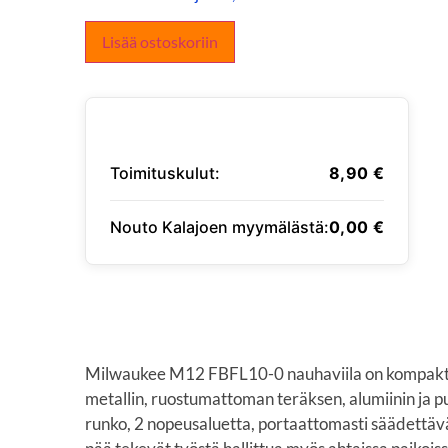
Lisää ostoskoriin
Toimituskulut:
8,90
€
Nouto Kalajoen myymälästä:
0,00
€
SYÖTÄ TOIMITUSOSOITE
Milwaukee M12 FBFL10-0 nauhaviila on kompakt
metallin, ruostumattoman teräksen, alumiinin ja 
runko, 2 nopeusaluetta, portaattomasti säädettäv