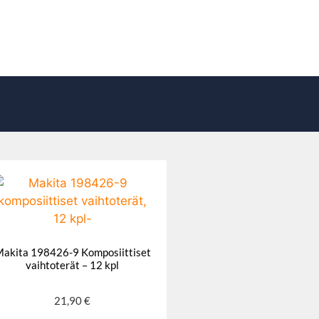
akita 198426-9 Komposiittiset
vaihtoterät – 12 kpl
21,90
€