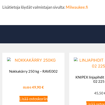
Lisätietoja löydät valmistajan sivulta:
Milwaukee.fi
Nokkakärry 250 kg – RAVE002
KNIPEX linjapihdi
02 225
89,00
€
49,90
€
45,50
Lisää ostoskoriin
Lisää ostos