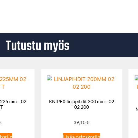
Tutustu myös
t 225 mm – 02
KNIPEX linjapihdit 200 mm – 02
 T
02 200
M
€
39,10
€
koriin
Lisää ostoskoriin