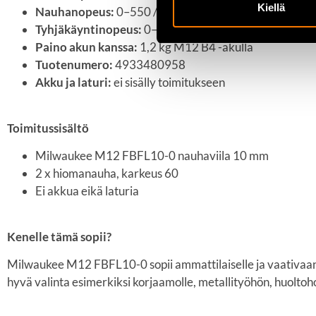
Kiellä
Nauhanopeus:
0–550 / 0–1110 m/min
Tyhjäkäyntinopeus:
0–7200 / 0–14 500 min⁻¹
Paino akun kanssa:
1,2 kg M12 B4 -akulla
Tuotenumero:
4933480958
Akku ja laturi:
ei sisälly toimitukseen
Toimitussisältö
Milwaukee M12 FBFL10-0 nauhaviila 10 mm
2 x hiomanauha, karkeus 60
Ei akkua eikä laturia
Kenelle tämä sopii?
Milwaukee M12 FBFL10-0 sopii ammattilaiselle ja vaativaan h
hyvä valinta esimerkiksi korjaamolle, metallityöhön, huoltoh