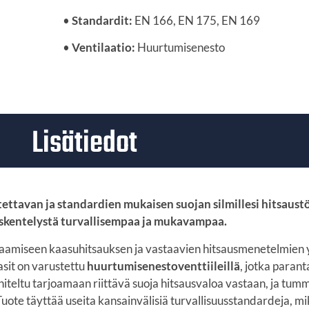
•
Standardit:
EN 166, EN 175, EN 169
•
Ventilaatio:
Huurtumisenesto
Lisätiedot
ettavan ja standardien mukaisen suojan silmillesi hitsaust
öskentelystä turvallisempaa ja mukavampaa.
jaamiseen kaasuhitsauksen ja vastaavien hitsausmenetelmien yh
asit on varustettu
huurtumisenestoventtiileillä
, jotka paran
iteltu tarjoamaan riittävä suoja hitsausvaloa vastaan, ja tu
 Tuote täyttää useita kansainvälisiä turvallisuusstandardeja, m