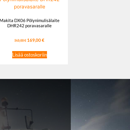
Makita DX06 Pölynimulisälaite
DHR242 poravasaralle
249,00
€
169,00
€
Lisää ostoskoriin