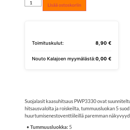
Lisää ostoskoriin
Toimituskulut:
8,90
€
Nouto Kalajoen myymälästä:
0,00
€
SYÖTÄ TOIMITUSOSOITE
Suojalasit kaasuhitsaus PWP3330 ovat suunnitelt
hitsausvalolta ja roiskeilta, tummuusluokan 5 suod
huurtumisenestoventtiileillä paremman näkyvyyd
•
Tummuusluokka:
5