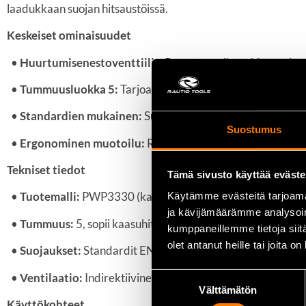
laadukkaan suojan hitsaustöissä.
Keskeiset ominaisuudet
•
Huurtumisenestoventtiilit:
Parantavat ilmankiertoa ja 
•
Tummuusluokka 5:
Tarjoaa silmiensuojan kirkasta hitsau
•
Standardien mukainen:
Suojalasit täyttävät tärkeät tu
Suostumus
•
Ergonominen muotoilu:
Rungon ja linssin muotoilu suojaa s
Tekniset tiedot
Tämä sivusto käyttää eväste
•
Tuotemalli:
PWP3330 (kaasuhitsausmalli)
Käytämme evästeitä tarjoama
ja kävijämäärämme analysoim
•
Tummuus:
5, sopii kaasuhitsaukseen
kumppaneillemme tietoja siitä
olet antanut heille tai joita o
•
Suojaukset:
Standardit EN 166, EN 175, EN 169
•
Ventilaatio:
Indirektiivinen huurtumisenestoventtiili
Suostumuksen
Välttämätön
valinta
Käyttökohteet