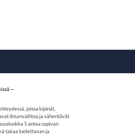
öissä —
teydessä, joissa kipinät,
tavat ilmanvaihtoa ja vähentävät
mmuusluokka 5 antaa sopivan
ikä takaa luotettavan ja