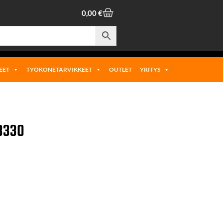
0,00
€
EET
TYÖKONETARVIKKEET
OUTLET
YRITYS
3330