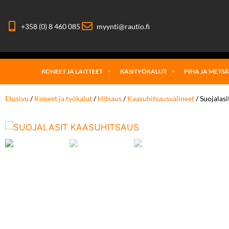
+358 (0) 8 460 085
myynti@rautio.fi
KONEET JA LAITTEET
KÄSITYÖKALUT
PIHA JA METS
Etusivu
/
Koneet ja työkalut
/
Hitsaus
/
Kaasuhitsausvälineet
/ Suojalas