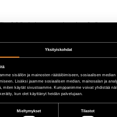
vähentävät linssien huurteen muodostumista työn aikana.
svaloa vastaan.
rvallisuusstandardit: BS EN 166:2002, BS EN 175:1997 ja BS 
Yksityiskohdat
ivuilta tulevilta roiskeilta ja säteilyltä.
itä
mme sisällön ja mainosten räätälöimiseen, sosiaalisen median
iseen. Lisäksi jaamme sosiaalisen median, mainosalan ja analy
, miten käytät sivustoamme. Kumppanimme voivat yhdistää näitä t
n kerätty, kun olet käyttänyt heidän palvelujaan.
Mieltymykset
Tilastot