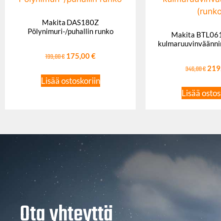
Makita DAS180Z
Pölynimuri-/puhallin runko
Makita BTL061
kulmaruuvinväänni
199,00
€
175,00
€
346,00
€
219
Lisää ostoskoriin
Lisää ostos
Ota yhteyttä