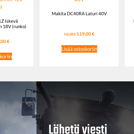
Makita DC40RA Laturi 40V
Z Iskevä
n 18V (runko)
149,00
€
119,00
€
,00
€
Lisää ostoskoriin
koriin
Lähetä viesti