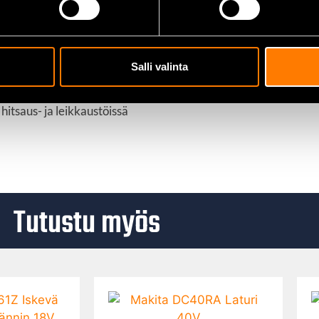
a kipinöiltä.
rkas valonsäde ja kuumat roiskeet ovat läsnä.
Salli valinta
viin korjaus- ja huoltotöihin.
hitsaus- ja leikkaustöissä
Tutustu myös