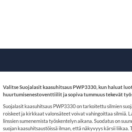
Valitse Suojalasit kaasuhitsaus PWP3330, kun haluat luot
huurtumisenestoventtiilit ja sopiva tummuus tekevät ty
Suojalasit kaasuhitsaus PWP3330 on tarkoitettu silmien suo
roiskeet ja kirkkaat valonsäteet voivat vahingoittaa silmiä. L
linssien sumenemista työskentelyn aikana. Suodatus on suunn
suojan kaasuhitsaustöissä ilman, että näkyvyys kärsii liikaa.