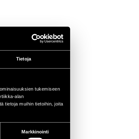
EN 169:2002.
Tietoja
 ominaisuuksien tukemiseen
tiikka-alan
ietoja muihin tietoihin, joita
Markkinointi