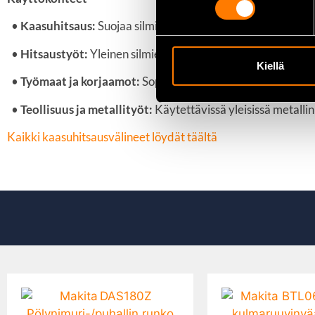
•
Kaasuhitsaus:
Suojaa silmiä hitsauksen kirkkaalta valolta j
•
Hitsaustyöt:
Yleinen silmiensuoja hitsaustöissä, joissa ki
Kiellä
•
Työmaat ja korjaamot:
Sopii hitsausta ja leikkausta sisältä
•
Teollisuus ja metallityöt:
Käytettävissä yleisissä metallin 
Kaikki kaasuhitsausvälineet löydät täältä