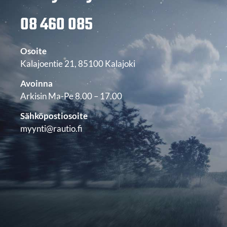
08 460 085
Osoite
Kalajoentie 21, 85100 Kalajoki
Avoinna
Arkisin Ma-Pe 8.00 – 17.00
Sähköpostiosoite
myynti@rautio.fi