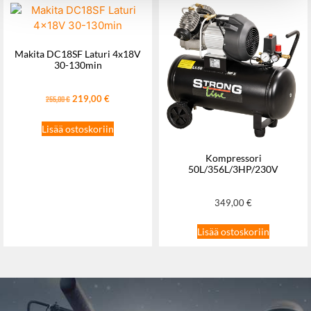
Makita DC18SF Laturi 4x18V
30-130min
219,00
€
255,00
€
Lisää ostoskoriin
Kompressori
50L/356L/3HP/230V
349,00
€
Lisää ostoskoriin