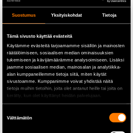
Tekniset tiedot
Suostumus
Yksityiskohdat
Tietoja
Suurennus:
3X
Linssin halkaisija:
50 mm
Linssimateriaali:
Optinen lasi
Tämä sivusto käyttää evästeitä
Kehys:
Metallia
Kahva:
Ergonominen, liukumaton pehmustettu ote
Käytämme evästeitä tarjoamamme sisällön ja mainosten
Fokaalipituus:
90 mm
räätälöimiseen, sosiaalisen median ominaisuuksien
tukemiseen ja kävijämäärämme analysoimiseen. Lisäksi
jaamme sosiaalisen median, mainosalan ja analytiikka-
Huolto ja säilytys
alan kumppaneillemme tietoja siitä, miten käytät
Puhdista linssi säännöllisesti pehmeällä liinalla ja säilytä
sivustoamme. Kumppanimme voivat yhdistää näitä
suurennuslasi suojassa pölyltä ja lialta, jotta optinen laatu säilyy
tietoja muihin tietoihin, joita olet antanut heille tai joita on
pitkään.
kerätty, kun olet käyttänyt heidän palvelujaan.
Suostumuksen
Yhteenveto
Välttämätön
valinta
General Toolsin 3X pyöreä lasisuurennuslasi yhdistää
laadukkaan optiikan, kestävän rakenteen ja ergonomisen