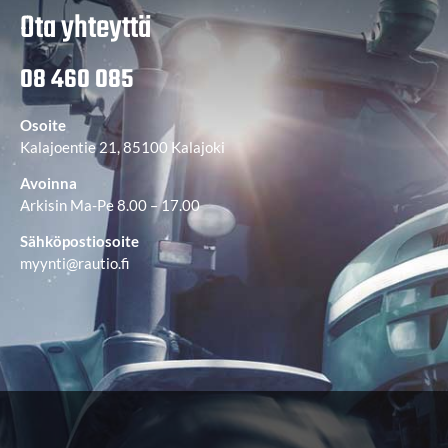
Ota yhteyttä
08 460 085
Osoite
Kalajoentie 21, 85100 Kalajoki
Avoinna
Arkisin Ma-Pe 8.00 – 17.00
Sähköpostiosoite
myynti@rautio.fi