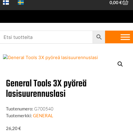
0,00
€
Etusivu
/
Koneet ja työkalut
/
Käsityökalut
/ General Tools 3X pyöreä
lasisuurennuslasi
General Tools 3X pyöreä
lasisuurennuslasi
Tuotenumero:
G700540
Tuotemerkki:
GENERAL
26,20
€