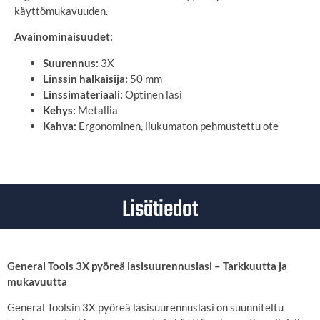
käyttömukavuuden.
Avainominaisuudet:
Suurennus:
3X
Linssin halkaisija:
50 mm
Linssimateriaali:
Optinen lasi
Kehys:
Metallia
Kahva:
Ergonominen, liukumaton pehmustettu ote
Lisätiedot
General Tools 3X pyöreä lasisuurennuslasi – Tarkkuutta ja
mukavuutta
General Toolsin 3X pyöreä lasisuurennuslasi on suunniteltu