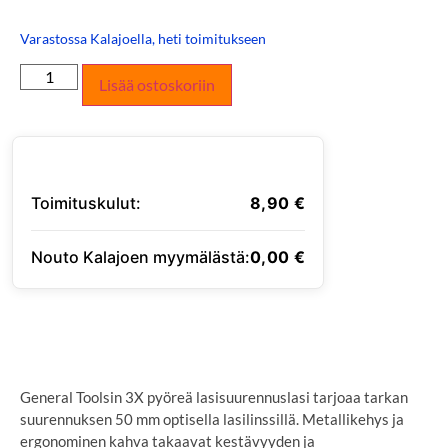
Varastossa Kalajoella, heti toimitukseen
Lisää ostoskoriin
Toimituskulut:
8,90
€
Nouto Kalajoen myymälästä:
0,00
€
SYÖTÄ TOIMITUSOSOITE
General Toolsin 3X pyöreä lasisuurennuslasi tarjoaa tarkan
suurennuksen 50 mm optisella lasilinssillä. Metallikehys ja
ergonominen kahva takaavat kestävyyden ja