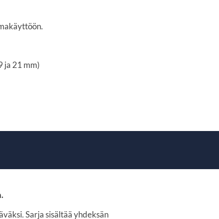
lmakäyttöön.
19 ja 21 mm)
.
äväksi.
Sarja sisältää yhdeksän