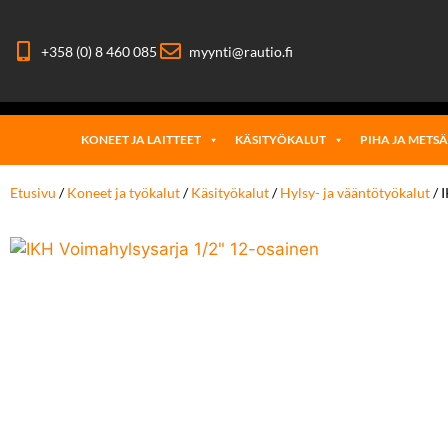
+358 (0) 8 460 085
myynti@rautio.fi
KONEET JA LAITTEET
KÄSITYÖKALUT
PIHA JA METS
Etusivu
/
Koneet ja työkalut
/
Käsityökalut
/
Hylsy- ja vääntötyökalut
/ 