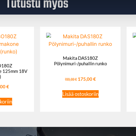
Tutustu myös
Makita DAS180Z
Pölynimuri-/puhallin runko
O180Z
e 125mm 18V
)
199,00
€
175,00
€
,00
€
Lisää ostoskoriin
koriin