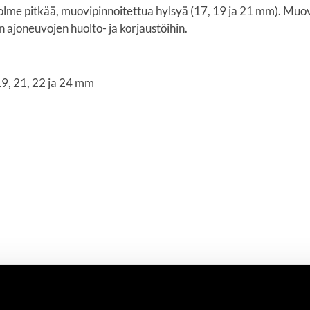
me pitkää, muovipinnoitettua hylsyä (17, 19 ja 21 mm).
Muovi
 ajoneuvojen huolto- ja korjaustöihin.
 19, 21, 22 ja 24 mm