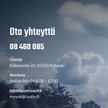
Ota yhteyttä
08 460 085
Osoite
Kalajoentie 21, 85100 Kalajoki
Avoinna
Arkisin Ma-Pe 8.00 – 17.00
Sähköpostiosoite
myynti@rautio.fi