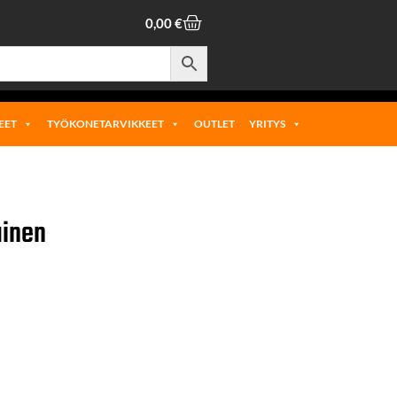
0,00
€
EET
TYÖKONETARVIKKEET
OUTLET
YRITYS
ainen