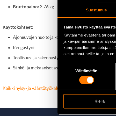
Bruttopaino:
3,76 kg
Suostumus
Käyttökohteet:
Tämä sivusto käyttää eväste
Käytämme evästeitä tarjoama
Ajoneuvojen huolto ja korjaus
ja kävijämäärämme analysoim
Rengastyöt
kumppaneillemme tietoja siitä
olet antanut heille tai joita o
Teollisuus- ja rakennustyömaat
Suostumuksen
Sähkö- ja mekaaniset asennustyöt
Välttämätön
valinta
Kaikki hylsy- ja vääntötyökalut löydät täältä
Kiellä