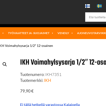
Ä
TYÖVAATTEET JA -SUOJAIMET
VENEILY
AJONEUVOTARVIKK
IKH Voimahylsysarja 1/2″ 12-osainen
IKH Voimahylsysarja 1/2″ 12-os
Tuotenumero:
IKH7351
Tuotemerkki:
IKH
79,90
€
Ei tällä hetkellä varastossa Kalajoella