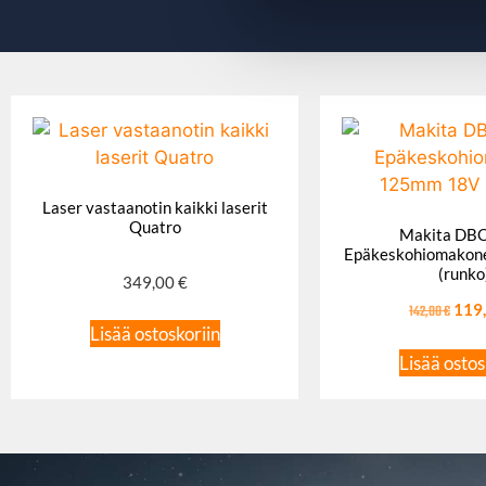
Laser vastaanotin kaikki laserit
Quatro
Makita DB
Epäkeskohiomakon
(runko
349,00
€
142,00
€
119
Lisää ostoskoriin
Lisää ostos