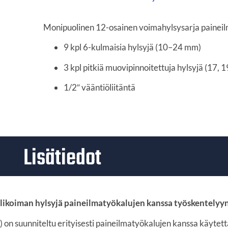
Monipuolinen 12-osainen voimahylsysarja painei
9 kpl 6-kulmaisia hylsyjä (10–24 mm)
3 kpl pitkiä muovipinnoitettuja hylsyjä (17, 
1/2″ vääntiöliitäntä
Lisätiedot
likoiman hylsyjä paineilmatyökalujen kanssa työskentelyyn
n suunniteltu erityisesti paineilmatyökalujen kanssa käytett