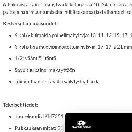
6-kulmaista paineilmahylsyä kokoluokissa 10–24 mm sekä kol
pultteja naarmuuntumiselta, mikä tekee sarjasta ihanteellisen
Keskeiset ominaisuudet:
9 kpl 6-kulmaisia paineilmahylsyjä: 10, 11, 13, 15, 17,
3 kpl pitkiä muovipinnoitettuja hylsyjä: 17, 19 ja 21 mm
1/2″ vääntiöliitäntä
Soveltuu paineilmakäyttöön
Toimitetaan kestävällä säilytyslaatikolla
Tekniset tiedot:
Tuotekoodi:
IKH7351
Pakkauksen mitat:
21,5 x 16,5 x 4,2 cm