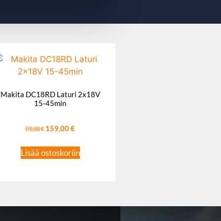
Makita DC18RD Laturi 2x18V
15-45min
170,00
€
159,00
€
Lisää ostoskoriin