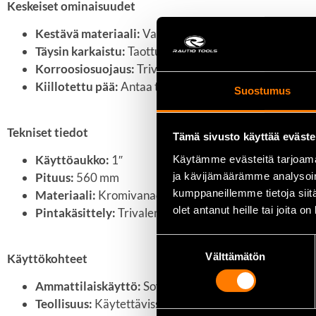
Keskeiset ominaisuudet
Kestävä materiaali:
Valmistettu korkealaatuisesta kro
Täysin karkaistu:
Taottu ja kokonaan karkaistu rakenne 
Korroosiosuojaus:
Trivalenttikromipinnoitus suojaa t
Kiillotettu pää:
Antaa työkalulle siistin ja ammattimai
Suostumus
Tekniset tiedot
Tämä sivusto käyttää eväste
Käyttöaukko:
1″
Käytämme evästeitä tarjoama
ja kävijämäärämme analysoim
Pituus:
560 mm
kumppaneillemme tietoja siitä
Materiaali:
Kromivanadiiniteräs
olet antanut heille tai joita o
Pintakäsittely:
Trivalenttikromipinnoitus
Suostumuksen
Välttämätön
Käyttökohteet
valinta
Ammattilaiskäyttö:
Soveltuu erinomaisesti mekaanikoil
Teollisuus:
Käytettävissä erilaisissa teollisuuden sovel