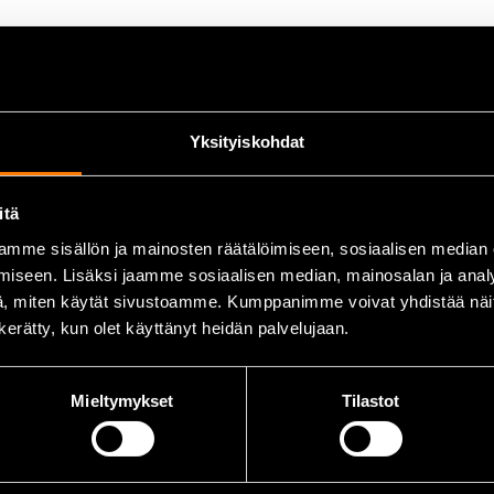
mivanadiiniteräksestä, joka takaa pitkän käyttöiän.
lisää työkalun lujuutta.
yökalua ruostumiselta.
sen ulkonäön.
Yksityiskohdat
itä
mme sisällön ja mainosten räätälöimiseen, sosiaalisen median
iseen. Lisäksi jaamme sosiaalisen median, mainosalan ja analy
, miten käytät sivustoamme. Kumppanimme voivat yhdistää näitä t
n kerätty, kun olet käyttänyt heidän palvelujaan.
Mieltymykset
Tilastot
le ja asentajille, jotka tarvitsevat tehokasta vääntövoimaa t
luksissa, joissa vaaditaan kestävää ja luotettavaa T-väännintä.