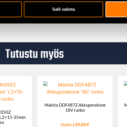
ja korjaustöihin, joissa tarvitaan vankkoja työkaluja.
Salli valinta
Tutustu myös
Makita DDF487Z Akkuporakone
M
18V runko
N350Z
n 1,2×15-35mm
ko
179,00
€
139,00
€