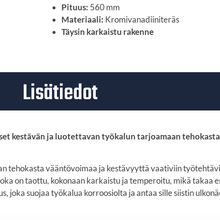
Pituus:
560 mm
Materiaali:
Kromivanadiiniteräs
Täysin karkaistu rakenne
Lisätiedot
tset kestävän ja luotettavan työkalun tarjoamaan tehokast
aan tehokasta vääntövoimaa ja kestävyyttä vaativiin työtehtä
joka on taottu, kokonaan karkaistu ja temperoitu, mikä takaa
, joka suojaa työkalua korroosiolta ja antaa sille siistin ulkon