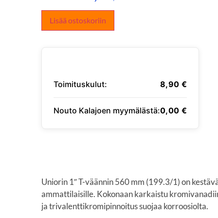
Lisää ostoskoriin
Toimituskulut:
8,90
€
Nouto Kalajoen myymälästä:
0,00
€
SYÖTÄ TOIMITUSOSOITE
Uniorin 1″ T-väännin 560 mm (199.3/1) on kestävä
ammattilaisille. Kokonaan karkaistu kromivanadiin
ja trivalenttikromipinnoitus suojaa korroosiolta.