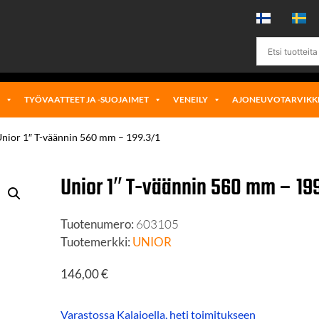
Ä
TYÖVAATTEET JA -SUOJAIMET
VENEILY
AJONEUVOTARVIKK
Unior 1″ T-väännin 560 mm – 199.3/1
Unior 1″ T-väännin 560 mm – 19
Tuotenumero:
603105
Tuotemerkki:
UNIOR
146,00
€
Varastossa Kalajoella, heti toimitukseen