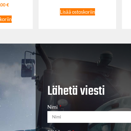
,00
€
Lisää ostoskoriin
koriin
Lähetä viesti
Nimi