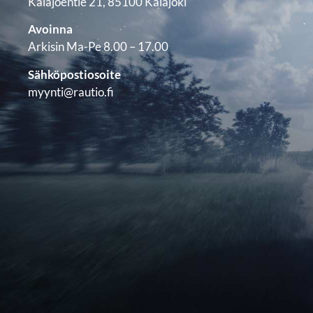
Kalajoentie 21, 85100 Kalajoki
Avoinna
Arkisin Ma-Pe 8.00 – 17.00
Sähköpostiosoite
myynti@rautio.fi