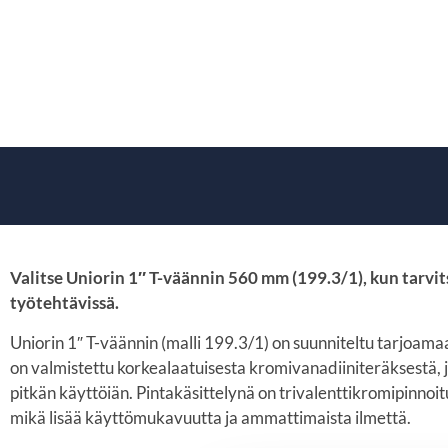
Valitse Uniorin 1″ T-väännin 560 mm (199.3/1), kun tarvi
työtehtävissä.
Uniorin 1″ T-väännin (malli 199.3/1) on suunniteltu tarjoam
on valmistettu korkealaatuisesta kromivanadiiniteräksestä, 
pitkän käyttöiän. Pintakäsittelynä on trivalenttikromipinnoitus
mikä lisää käyttömukavuutta ja ammattimaista ilmettä.