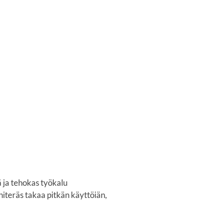
 ja tehokas työkalu
iteräs takaa pitkän käyttöiän,