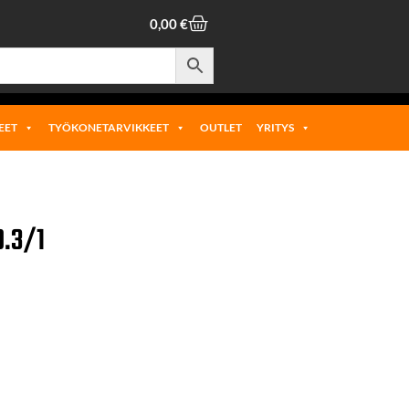
0,00
€
EET
TYÖKONETARVIKKEET
OUTLET
YRITYS
9.3/1