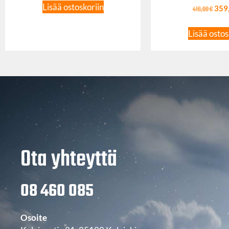
Lisää ostoskoriin
416,00
€
359
Lisää ostos
Ota yhteyttä
08 460 085
Osoite