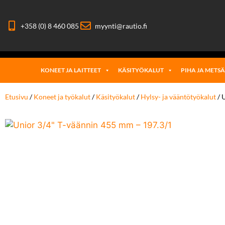
+358 (0) 8 460 085
myynti@rautio.fi
KONEET JA LAITTEET
KÄSITYÖKALUT
PIHA JA METS
Etusivu
/
Koneet ja työkalut
/
Käsityökalut
/
Hylsy- ja vääntötyökalut
/ 