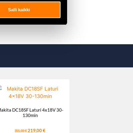
Salli kaikki
akita DC18SF Laturi 4x18V 30-
130min
255,00
€
219,00
€