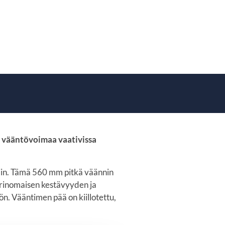
a vääntövoimaa vaativissa
viin. Tämä 560 mm pitkä väännin
 erinomaisen kestävyyden ja
äön. Vääntimen pää on kiillotettu,