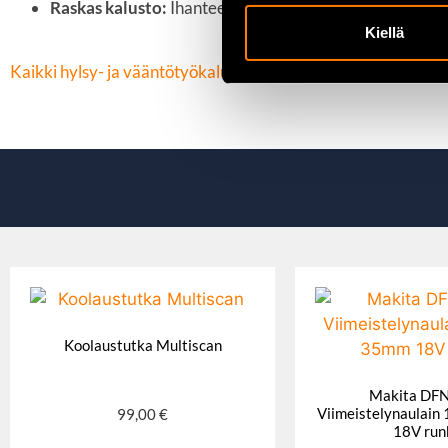
Raskas kalusto:
Ihanteellinen raskaan kaluston huolto- 
Kiellä
Kaikki hylsy- ja vääntötyökalut löydät täältä
Koolaustutka Multiscan
Makita DF
Viimeistelynaulai
99,00
€
18V run