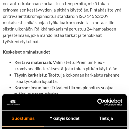
on taottu, kokonaan karkaistu ja temperoitu, mikä takaa
erinomaisen kestävyyden ja pitkän käyttöiän.
Pintakäsittelynä
on trivalenttikromipinnoitus standardin ISO 1456:2009
mukaisesti, mikä suojaa työkalua korroosiolta ja antaa sille
siistin ulkonäön.
Räikkämekanismi perustuu 24-hampaiseen
järjestelmään, joka mahdollistaa tarkat ja tehokkaat
työskentelykulmat.
​
Keskeiset ominaisuudet
Kestävä materiaali:
Valmistettu Premium Flex -
kromivanadiiniteräksestä, joka takaa pitkän käyttöiän.
Täysin karkaistu:
Taottu ja kokonaan karkaistu rakenne
lisää työkalun lujuutta.
Korroosiosuojaus:
Trivalenttikromipinnoitus suojaa
työkalua ruostumiselta.
Tarkka räikkämekanismi:
24-hampainen järjestelmä
mahdollistaa tarkat työskentelykulmat.
Suostumus
Yksityiskohdat
Tietoja
Tekniset tiedot