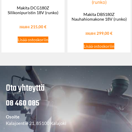
Makita DCG180Z
Silikonipuristin 18V (runko)
Makita DBS180Z
Nauhahiomakone 18V (runko)
215,00
€
259,00
€
299,00
€
336,00
€
Lisää ostoskoriin
Lisää ostoskoriin
Ota yhteyttä
08 460 085
Osoite
Kalajoentie 21, 85100 Kalajoki