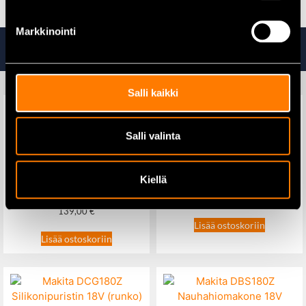
Markkinointi
Tutustu myös
Salli kaikki
Salli valinta
Makita DDF484Z
Akkuporakone 18V runko
Futech digitaalinen vesivaaka
magneetilla 20cm
Kiellä
179,00
€
209,00
€
139,00
€
Lisää ostoskoriin
Lisää ostoskoriin