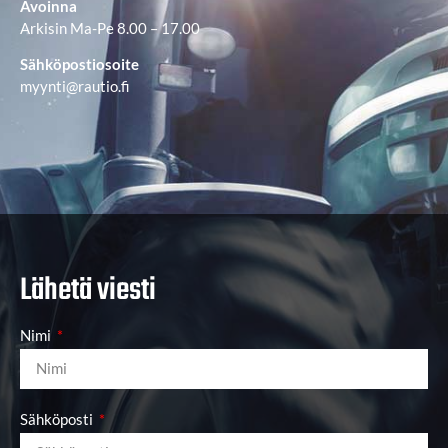
Avoinna
Arkisin Ma-Pe 8.00 – 17.00
Sähköpostiosoite
myynti@rautio.fi
Lähetä viesti
Nimi
Sähköposti