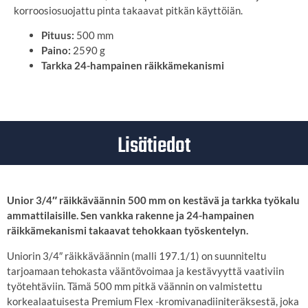
korroosiosuojattu pinta takaavat pitkän käyttöiän.
Pituus:
500 mm
Paino:
2590 g
Tarkka 24-hampainen räikkämekanismi
Lisätiedot
Unior 3/4″ räikkäväännin 500 mm on kestävä ja tarkka työkalu
ammattilaisille. Sen vankka rakenne ja 24-hampainen
räikkämekanismi takaavat tehokkaan työskentelyn.
Uniorin 3/4″ räikkäväännin (malli 197.1/1) on suunniteltu
tarjoamaan tehokasta vääntövoimaa ja kestävyyttä vaativiin
työtehtäviin.
Tämä 500 mm pitkä väännin on valmistettu
korkealaatuisesta Premium Flex -kromivanadiiniteräksestä, joka