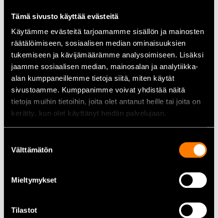
Käyttöaukko:
3/4″
Tämä sivusto käyttää evästeitä
Pituus:
500 mm
Halkaisija:
58 mm
Käytämme evästeitä tarjoamamme sisällön ja mainosten
Leveys:
63,5 mm
räätälöimiseen, sosiaalisen median ominaisuuksien
Paino:
2590 g
tukemiseen ja kävijämäärämme analysoimiseen. Lisäksi
jaamme sosiaalisen median, mainosalan ja analytiikka-
alan kumppaneillemme tietoja siitä, miten käytät
Käyttökohteet
sivustoamme. Kumppanimme voivat yhdistää näitä
Ammattilaiskäyttö:
Soveltuu erinomaisesti mekaanikoille
tietoja muihin tietoihin, joita olet antanut heille tai joita on
ja asentajille, jotka tarvitsevat tehokasta vääntövoimaa
kerätty, kun olet käyttänyt heidän palvelujaan.
työssään.
Teollisuus:
Käytettävissä erilaisissa teollisuuden
Suostumuksen
sovelluksissa, joissa vaaditaan kestävää ja luotettavaa
Välttämätön
räikkäväännintä.
valinta
Raskas kalusto:
Ihanteellinen raskaan kaluston huolto- ja
korjaustöihin, joissa tarvitaan vankkoja työkaluja.
Mieltymykset
Kaikki hylsy- ja vääntötyökalut löydät täältä
Tilastot