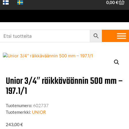
0,00
€
Etusivu
/
Koneet ja työkalut
/
Käsityökalut
/
Hylsy- ja
vääntötyökalut
/ Unior 3/4″ räikkäväännin 500 mm – 197.1/1​
Unior 3/4″ räikkäväännin 500 mm –
197.1/1​
Tuotenumero:
602737
Tuotemerkki:
UNIOR
243,00
€