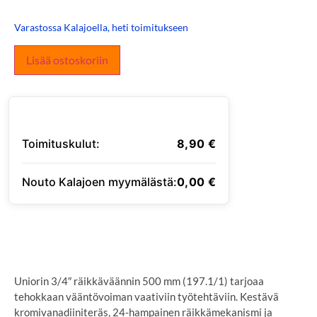
Varastossa Kalajoella, heti toimitukseen
Lisää ostoskoriin
Toimituskulut:
8,90
€
Nouto Kalajoen myymälästä:
0,00
€
SYÖTÄ TOIMITUSOSOITE
Uniorin 3/4″ räikkäväännin 500 mm (197.1/1) tarjoaa
tehokkaan vääntövoiman vaativiin työtehtäviin. Kestävä
kromivanadiiniteräs, 24-hampainen räikkämekanismi ja