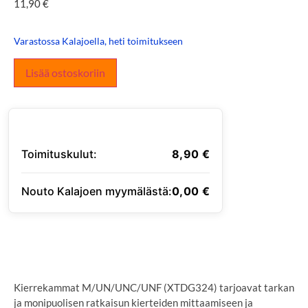
11,90
€
Varastossa Kalajoella, heti toimitukseen
Lisää ostoskoriin
Toimituskulut:
8,90
€
Nouto Kalajoen myymälästä:
0,00
€
SYÖTÄ TOIMITUSOSOITE
Kierrekammat M/UN/UNC/UNF (XTDG324) tarjoavat tarkan
ja monipuolisen ratkaisun kierteiden mittaamiseen ja