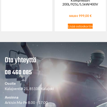
Kompressori
200L/925L/5,5kW/400V
999,00
€
1590,00
€
Lisää ostoskoriin
Ota yhteyttä
08 460 085
Osoite
Kalajoentie 21, 85100 Kalajoki
Avoinna
Arkisin Ma-Pe 8.00 – 17.00