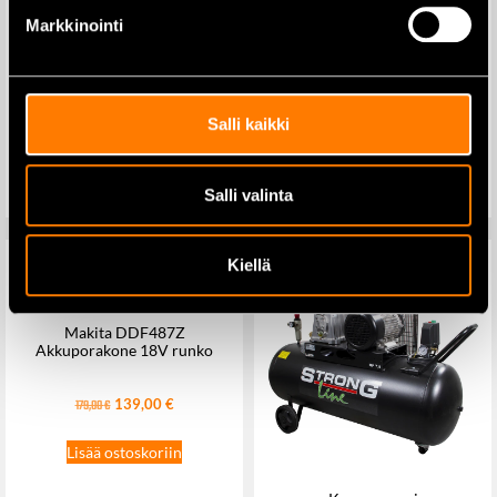
Markkinointi
Koolaustutka Multiscan
Makita DF002GD201
Akkuporakone 40V, akut
99,00
€
2×2,5Ah ja laturi
Salli kaikki
Lisää ostoskoriin
499,00
€
589,00
€
Lisää ostoskoriin
Salli valinta
Kiellä
Makita DDF487Z
Akkuporakone 18V runko
139,00
€
179,00
€
Lisää ostoskoriin