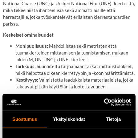
National Coarse (UNC) ja Unified National Fine (UNF) -kierteistä,
mikä tekee niistä ihanteellisia sekä ammattilaisille että
harrastajille, jotka työskentelevät erilaisten kierrestandardien
parissa.
Keskeiset ominaisuudet
Monipuolisuus:
Mahdollistaa sekä metristen että
tuumakierteiden mittaamisen ja tunnistamisen, mukaan
lukien M, UN, UNC ja UNF -kierteet.
Tarkkuus:
Suunniteltu tarjoamaan tarkat mittaustulokset,
mikä helpottaa oikean kierretyypin ja -koon määrittämistä.
Kestävyys:
Valmistettu laadukkaista materiaaleista, jotka
takaavat pitkän käyttöiän ja luotettavuuden.
Tekniset tiedot
Tuotenumero:
XTDG324
Suostumus
Yksityiskohdat
Tietoja
Kierretyypit:
Metriset (M), UN, UNC, UNF
Materiaali:
Kestävä metalliseos