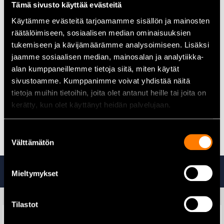
Tämä sivusto käyttää evästeitä
Käyttökohteet
Käytämme evästeitä tarjoamamme sisällön ja mainosten
räätälöimiseen, sosiaalisen median ominaisuuksien
Konepajateollisuus:
Soveltuu erinomaisesti kierteiden
tarkistamiseen ja mittaamiseen valmistusprosesseissa.
tukemiseen ja kävijämäärämme analysoimiseen. Lisäksi
Autoteollisuus:
Käytettävissä ajoneuvojen osien
jaamme sosiaalisen median, mainosalan ja analytiikka-
kierteiden tunnistamiseen ja tarkistamiseen.
alan kumppaneillemme tietoja siitä, miten käytät
Kunnossapito ja korjaus:
Ihanteellinen työkalu kierteiden
sivustoamme. Kumppanimme voivat yhdistää näitä
mittaamiseen erilaisissa huolto- ja korjaustöissä.
tietoja muihin tietoihin, joita olet antanut heille tai joita on
kerätty, kun olet käyttänyt heidän palvelujaan.
Kaikki kierretyökalut löydät täältä
Suostumuksen
Välttämätön
valinta
Tutustu myös
Mieltymykset
Tilastot