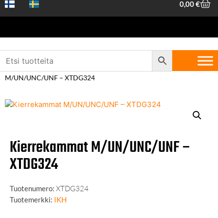
0,00
€
Etusivu
/
Koneet ja
työkalut
/
Käsityökalut
/
Kierretyökalut
/ Kierrekammat
M/UN/UNC/UNF – XTDG324​
Kierrekammat M/UN/UNC/UNF –
XTDG324​
Tuotenumero:
XTDG324
Tuotemerkki:
IKH