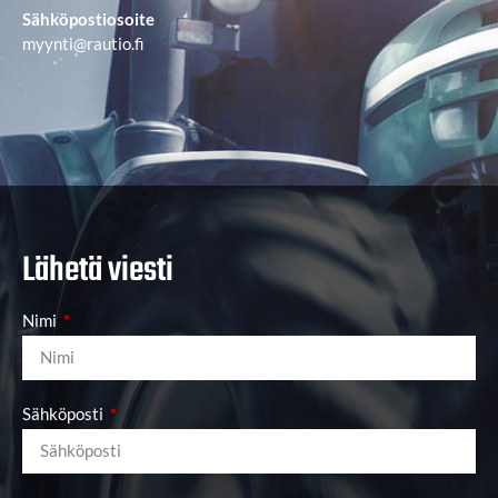
Sähköpostiosoite
myynti@rautio.fi
Lähetä viesti
Nimi
Sähköposti