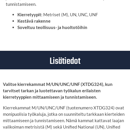
tunnistamiseen.
Kierretyypit:
Metriset (M), UN, UNC, UNF
Kestävä rakenne
Soveltuu teollisuus- ja huoltotöihin
Lisätiedot
Valitse kierrekammat M/UN/UNC/UNF (XTDG324), kun
tarvitset tarkan ja luotettavan työkalun erilaisten
kierretyyppien mittaamiseen ja tunnistamiseen.
Kierrekammat M/UN/UNC/UNF (tuotenumero XTDG324) ovat
monipuolisia työkaluja, jotka on suunniteltu tarkkaan kierteiden
mittaamiseen ja tunnistamiseen.
Nämä kammat kattavat laajan
valikoiman metrisistä (M) sekä Unified National (UN), Unified