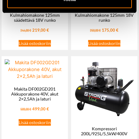
Makita DGA511Z
Makita DGA506Z
Kulmahiomakone 125mm
Kulmahiomakone 125mm 18V
säädettävä 18V runko
runko
219,00
€
175,00
€
244,00
€
250,00
€
Lisää ostoskoriin
Lisää ostoskoriin
Makita DF002GD201
Akkuporakone 40V, akut
2×2,5Ah ja laturi
499,00
€
589,00
€
Lisää ostoskoriin
Kompressori
200L/925L/5,5kW/400V