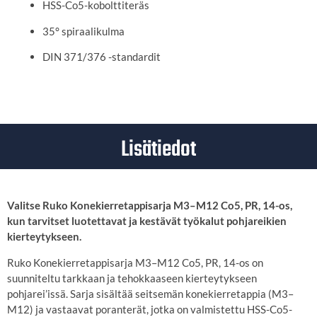
HSS-Co5-kobolttiteräs
35° spiraalikulma
DIN 371/376 -standardit
Lisätiedot
Valitse Ruko Konekierretappisarja M3–M12 Co5, PR, 14-os,
kun tarvitset luotettavat ja kestävät työkalut pohjareikien
kierteytykseen.
Ruko Konekierretappisarja M3–M12 Co5, PR, 14-os on
suunniteltu tarkkaan ja tehokkaaseen kierteytykseen
pohjarei’issä.
Sarja sisältää seitsemän konekierretappia (M3–
M12) ja vastaavat poranterät, jotka on valmistettu HSS-Co5-