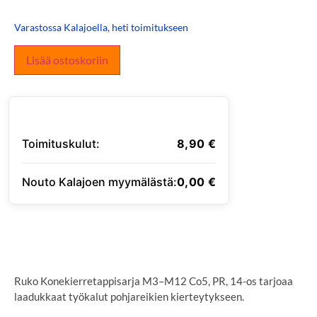
Varastossa Kalajoella, heti toimitukseen
Lisää ostoskoriin
Toimituskulut:
8,90
€
Nouto Kalajoen myymälästä:
0,00
€
SYÖTÄ TOIMITUSOSOITE
Ruko Konekierretappisarja M3–M12 Co5, PR, 14-os tarjoaa
laadukkaat työkalut pohjareikien kierteytykseen.