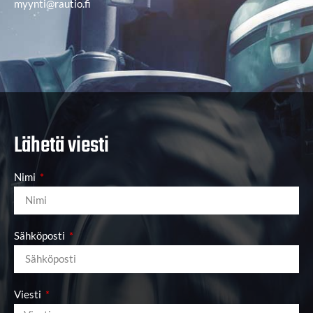
myynti@rautio.fi
Lähetä viesti
Nimi
Sähköposti
Viesti