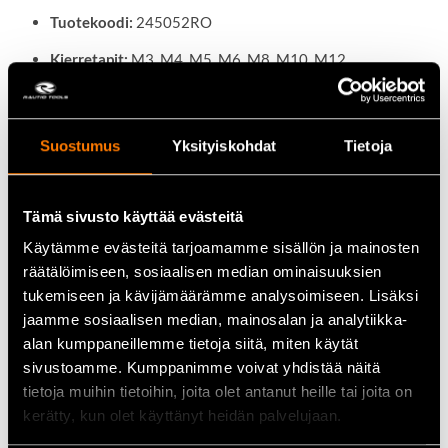
Tuotekoodi:
245052RO
Kierretapit:
M3, M4, M5, M6, M8, M10, M12
Poranterät:
Ø2,5 mm, Ø3,3 mm, Ø4,2 mm, Ø5,0 mm, Ø6,8
mm, Ø8,5 mm, Ø10,2 mm
Suostumus
Yksityiskohdat
Tietoja
Materiaali:
HSS-Co5-kobolttiteräs
Spiraalikulma:
35°
Tämä sivusto käyttää evästeitä
Standardit:
DIN 371/376 (kierretapit), DIN 338
(poranterät)
Käytämme evästeitä tarjoamamme sisällön ja mainosten
räätälöimiseen, sosiaalisen median ominaisuuksien
Soveltuvuus:
Pohjareiät
tukemiseen ja kävijämäärämme analysoimiseen. Lisäksi
jaamme sosiaalisen median, mainosalan ja analytiikka-
Pakkaus:
Muovikotelo
alan kumppaneillemme tietoja siitä, miten käytät
EAN:
4007140148117
sivustoamme. Kumppanimme voivat yhdistää näitä
tietoja muihin tietoihin, joita olet antanut heille tai joita on
kerätty, kun olet käyttänyt heidän palvelujaan.
Käyttökohteet