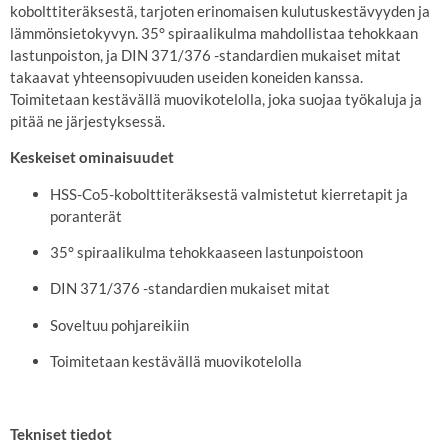
kobolttiteräksestä, tarjoten erinomaisen kulutuskestävyyden ja
lämmönsietokyvyn.
35° spiraalikulma mahdollistaa tehokkaan
lastunpoiston, ja DIN 371/376 -standardien mukaiset mitat
takaavat yhteensopivuuden useiden koneiden kanssa.
Toimitetaan kestävällä muovikotelolla, joka suojaa työkaluja ja
pitää ne järjestyksessä.
Keskeiset ominaisuudet
HSS-Co5-kobolttiteräksestä valmistetut kierretapit ja
poranterät
35° spiraalikulma tehokkaaseen lastunpoistoon
DIN 371/376 -standardien mukaiset mitat
Soveltuu pohjareikiin
Toimitetaan kestävällä muovikotelolla
Tekniset tiedot