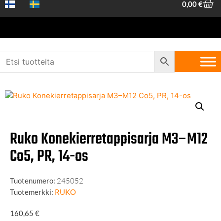
0,00
€
Etusivu
/
Koneet ja työkalut
/
Käsityökalut
/
Kierretyökalut
/ Ruko
Konekierretappisarja M3–M12 Co5, PR, 14-os
Ruko Konekierretappisarja M3–M12
Co5, PR, 14-os
Tuotenumero:
245052
Tuotemerkki:
RUKO
160,65
€