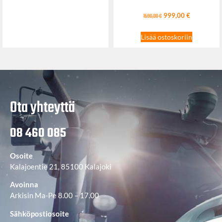
999,00
€
1590,00
€
Lisää ostoskoriin
Ota yhteyttä
08 460 085
Osoite
Kalajoentie 21, 85100 Kalajoki
Avoinna
Arkisin Ma-Pe 8.00 – 17.00
Sähköpostiosoite