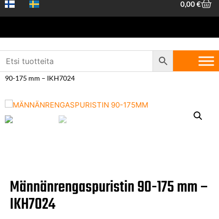
0,00
€
Etusivu
/
Koneet ja
työkalut
/
Käsityökalut
/
Korjaamotyökalut
/ Männänrengaspuristin
90-175 mm – IKH7024
Männänrengaspuristin 90-175 mm –
IKH7024