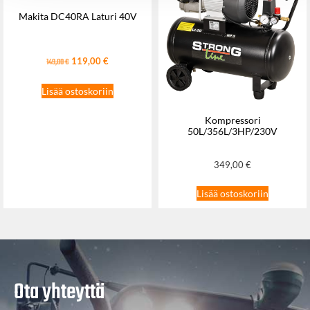
Makita DC40RA Laturi 40V
119,00
€
149,00
€
Lisää ostoskoriin
Kompressori
50L/356L/3HP/230V
349,00
€
Lisää ostoskoriin
Ota yhteyttä