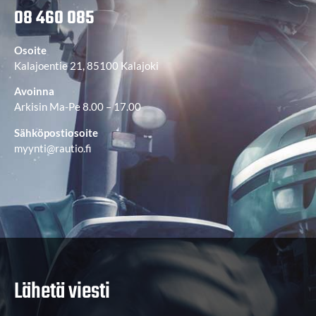
08 460 085
Osoite
Kalajoentie 21, 85100 Kalajoki
Avoinna
Arkisin Ma-Pe 8.00 – 17.00
Sähköpostiosoite
myynti@rautio.fi
Lähetä viesti