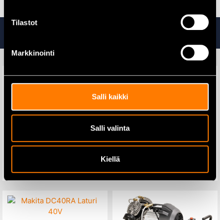
Tilastot
Tutustu myös
Markkinointi
Salli kaikki
Makita DCG180Z
Silikonipuristin 18V (runko)
Makita DFN350Z
Viimeistelynaulain 1,2×15-
Salli valinta
35mm 18V runko
215,00
€
259,00
€
359,00
€
416,00
€
Kiellä
Lisää ostoskoriin
Lisää ostoskoriin