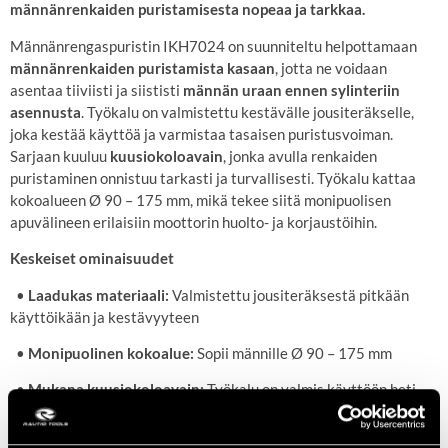
männänrenkaiden puristamisesta nopeaa ja tarkkaa.
Männänrengaspuristin IKH7024 on suunniteltu helpottamaan
männänrenkaiden puristamista kasaan
, jotta ne voidaan
asentaa tiiviisti ja siististi
männän uraan ennen sylinteriin
asennusta
. Työkalu on valmistettu kestävälle jousiteräkselle,
joka kestää käyttöä ja varmistaa tasaisen puristusvoiman.
Sarjaan kuuluu
kuusiokoloavain
, jonka avulla renkaiden
puristaminen onnistuu tarkasti ja turvallisesti. Työkalu kattaa
kokoalueen Ø 90 – 175 mm, mikä tekee siitä monipuolisen
apuvälineen erilaisiin moottorin huolto- ja korjaustöihin.
Keskeiset ominaisuudet
•
Laadukas materiaali:
Valmistettu jousiteräksestä pitkään
käyttöikään ja kestävyyteen
•
Monipuolinen kokoalue:
Sopii männille Ø 90 – 175 mm
•
Mukana kuusiokoloavain:
Työkalu on valmis käyttöön heti
•
Helppo käyttää:
Suunniteltu tekemään rengaspuristus työstä
nopeaa ja hallittua