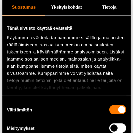
Suostumus
Yksityiskohdat
Tietoja
Tekniset tiedot
•
Sopivat männän halkaisijat:
90 – 175 mm
Tämä sivusto käyttää evästeitä
•
Materiaali:
Jousiteräs
Käytämme evästeitä tarjoamamme sisällön ja mainosten
•
Mukana:
Kuusiokoloavain
räätälöimiseen, sosiaalisen median ominaisuuksien
tukemiseen ja kävijämäärämme analysoimiseen. Lisäksi
•
Korkeus:
n. 80 mm
jaamme sosiaalisen median, mainosalan ja analytiikka-
•
Takuu:
12 kk
alan kumppaneillemme tietoja siitä, miten käytät
sivustoamme. Kumppanimme voivat yhdistää näitä
Käyttökohteet
tietoja muihin tietoihin, joita olet antanut heille tai joita on
•
Moottorihuolto:
Männänrenkaiden puristaminen ennen
kerätty, kun olet käyttänyt heidän palvelujaan.
sylinteriin asennusta
•
Korjaamot ja DIY-työt:
Sopii ammattilaisille ja kotipajan
Suostumuksen
Välttämätön
harrastajille
valinta
•
Erikoistyökalujen sarja:
Täydentää moottorityökalujen sarjaa
Mieltymykset