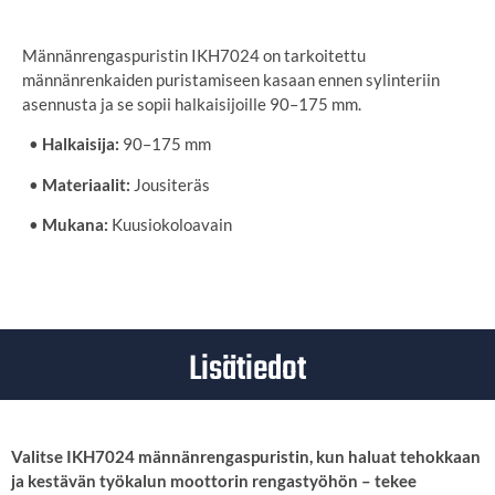
Männänrengaspuristin IKH7024 on tarkoitettu
männänrenkaiden puristamiseen kasaan ennen sylinteriin
asennusta ja se sopii halkaisijoille 90–175 mm.
•
Halkaisija:
90–175 mm
•
Materiaalit:
Jousiteräs
•
Mukana:
Kuusiokoloavain
Lisätiedot
Valitse IKH7024 männänrengaspuristin, kun haluat tehokkaan
ja kestävän työkalun moottorin rengastyöhön – tekee