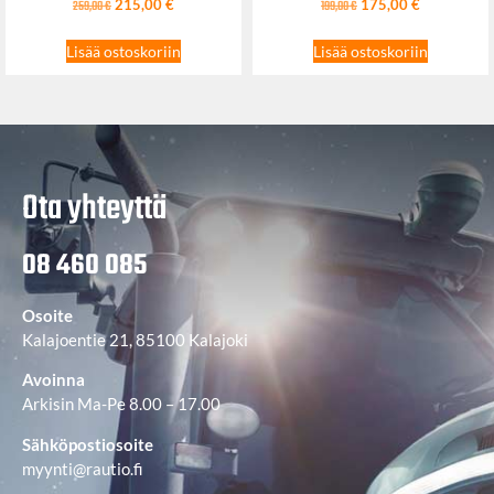
215,00
€
175,00
€
259,00
€
199,00
€
Lisää ostoskoriin
Lisää ostoskoriin
Ota yhteyttä
08 460 085
Osoite
Kalajoentie 21, 85100 Kalajoki
Avoinna
Arkisin Ma-Pe 8.00 – 17.00
Sähköpostiosoite
myynti@rautio.fi