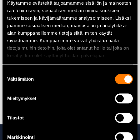
•
Käyttöalue:
Johtojen katkaisu, kuorinta, liittimien puristus ja
Käytämme evästeitä tarjoamamme sisällön ja mainosten
pulttien katkaisu
räätälöimiseen, sosiaalisen median ominaisuuksien
tukemiseen ja kävijämäärämme analysoimiseen. Lisäksi
•
Paino:
n. 300 g
jaamme sosiaalisen median, mainosalan ja analytiikka-
•
Materiaali:
Teräs (työkalutyyppi)
alan kumppaneillemme tietoja siitä, miten käytät
sivustoamme. Kumppanimme voivat yhdistää näitä
Käyttökohteet
tietoja muihin tietoihin, joita olet antanut heille tai joita on
•
Sähkötyöt:
Johtojen katkaisu ja kuorinta sähköasennuksissa
kerätty, kun olet käyttänyt heidän palvelujaan.
•
Auton huolto:
Eristämättömien liittimien puristus tai pulttien
katkaisu pienissä paikoissa
Suostumuksen
Välttämätön
valinta
•
Korjaamot ja paja:
Kätevä yleistyökalu korjaus- ja
huoltotöihin
Mieltymykset
Kaikki pihdit löydät täältä.
Tilastot
Tutustu myös
Markkinointi