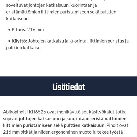
soveltuvat johtojen katkaisuun, kuorintaan ja
eristämättömien liittimien puristamiseen sekä pulttien
katkaisuun.
•
Pituus:
216 mm
•
Käyttö:
Johtojen katkaisu ja kuorinta, liittimien puristus ja
pulttien katkaisu
Lisätiedot
Abikopihdit IKH6526 ovat monikäyttöiset käsityökalut, jotka
sopivat
johtojen katkaisuun ja kuorintaan
,
eristämättömien
liittimien puristamiseen
sekä
pulttien katkaisuun
. Pihdit ovat
216 mm pitkät ja niiden ergonominen muotoilu tekee työstä