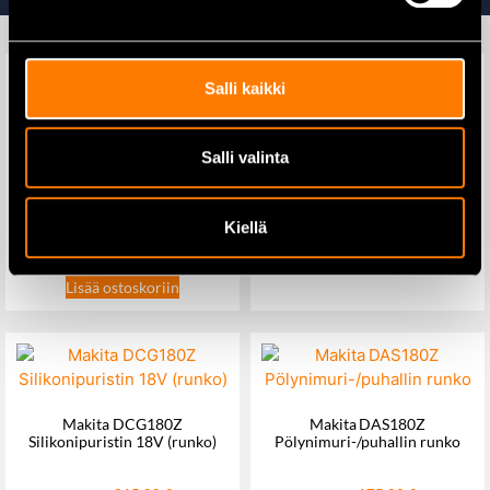
Salli kaikki
Makita DDF487Z
Salli valinta
Akkuporakone 18V runko
Makita DF002GD201
Akkuporakone 40V, akut
2×2,5Ah ja laturi
139,00
€
179,00
€
Kiellä
499,00
€
589,00
€
Lisää ostoskoriin
Lisää ostoskoriin
Makita DCG180Z
Makita DAS180Z
Silikonipuristin 18V (runko)
Pölynimuri-/puhallin runko