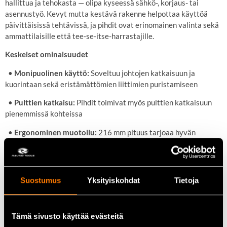
hallittua ja tehokasta — olipa kyseessä sähkö-, korjaus- tai
asennustyö. Kevyt mutta kestävä rakenne helpottaa käyttöä
päivittäisissä tehtävissä, ja pihdit ovat erinomainen valinta sekä
ammattilaisille että tee-se-itse-harrastajille.
Keskeiset ominaisuudet
•
Monipuolinen käyttö:
Soveltuu johtojen katkaisuun ja
kuorintaan sekä eristämättömien liittimien puristamiseen
•
Pulttien katkaisu:
Pihdit toimivat myös pulttien katkaisuun
pienemmissä kohteissa
•
Ergonominen muotoilu:
216 mm pituus tarjoaa hyvän
hallittavuuden ja ulottuvuuden
•
Kevyt ja kestävä:
Kevyt rakenne helpottaa käyttöä, mutta
kestää silti jokapäiväistä käyttöä
Suostumus
Yksityiskohdat
Tietoja
Tekniset tiedot
•
Pituus:
216 mm
Tämä sivusto käyttää evästeitä