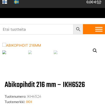
0,00
€
Etusivu
/
Koneet ja työkalut
/
Käsityökalut
/
Pihdit
/ Abikopihdit 216
mm – IKH6526
Abikopihdit 216 mm – IKH6526
Tuotenumero:
IKH6526
Tuotemerkki:
IKH