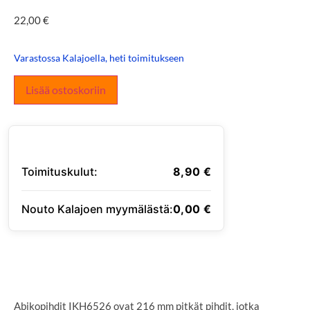
22,00
€
Varastossa Kalajoella, heti toimitukseen
Lisää ostoskoriin
Toimituskulut:
8,90
€
Nouto Kalajoen myymälästä:
0,00
€
SYÖTÄ TOIMITUSOSOITE
Abikopihdit IKH6526 ovat 216 mm pitkät pihdit, jotka