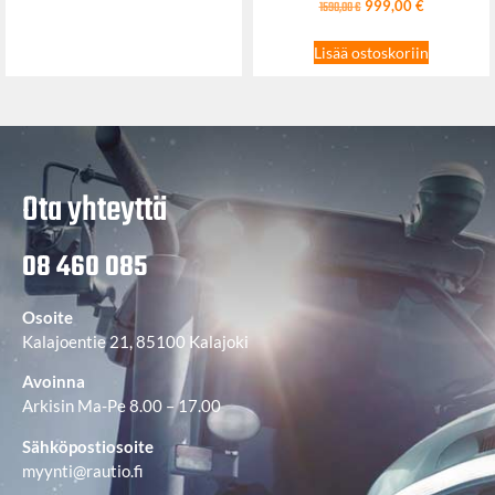
999,00
€
1590,00
€
Lisää ostoskoriin
Ota yhteyttä
08 460 085
Osoite
Kalajoentie 21, 85100 Kalajoki
Avoinna
Arkisin Ma-Pe 8.00 – 17.00
Sähköpostiosoite
myynti@rautio.fi