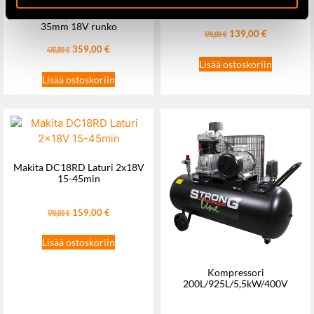
Makita DFN350Z
Viimeistelynaulain 1,2×15-
35mm 18V runko
139,00
€
179,00
€
359,00
€
416,00
€
Lisää ostoskoriin
Lisää ostoskoriin
Makita DC18RD Laturi 2x18V
15-45min
159,00
€
170,00
€
Lisää ostoskoriin
Kompressori
200L/925L/5,5kW/400V