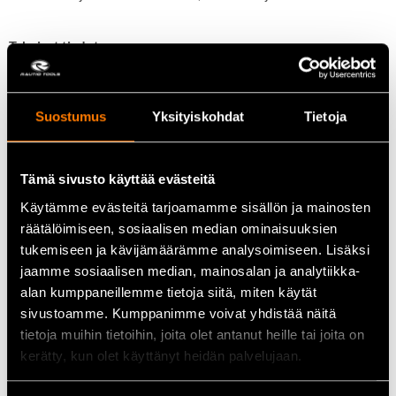
Tekniset tiedot
Tuotenumero:
IKH6529
Pakkauksen mitat:
Pituus:
2,2 cm
Suostumus
Yksityiskohdat
Tietoja
Leveys:
18 cm
Korkeus:
26 cm
Bruttopaino:
0,203 kg
Tämä sivusto käyttää evästeitä
EAN:
6418914863316
Käytämme evästeitä tarjoamamme sisällön ja mainosten
räätälöimiseen, sosiaalisen median ominaisuuksien
Käyttöohje
tukemiseen ja kävijämäärämme analysoimiseen. Lisäksi
jaamme sosiaalisen median, mainosalan ja analytiikka-
Ennen käyttöä varmista aina testerin toimivuus tunnetulla
alan kumppaneillemme tietoja siitä, miten käytät
vaihtojännitteellä.
Kuorintapihdit soveltuvat sekä kuparisten
sivustoamme. Kumppanimme voivat yhdistää näitä
että alumiinisten johtimien kuorimiseen ja katkaisemiseen.
tietoja muihin tietoihin, joita olet antanut heille tai joita on
Hammastettu kärki mahdollistaa johtimien helpon taivutuksen,
vetämisen ja muotoilun.
kerätty, kun olet käyttänyt heidän palvelujaan.
Käyttökohteet