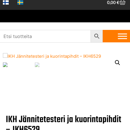
0,00
€
Etusivu
/
Koneet ja työkalut
/
Käsityökalut
/
Pihdit
/ IKH
Jännitetesteri ja kuorintapihdit – IKH6529​
IKH Jännitetesteri ja kuorintapihdit
– IKH6529​