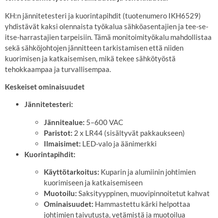
KH:n jännitetesteri ja kuorintapihdit (tuotenumero IKH6529)
yhdistävät kaksi olennaista työkalua sähköasentajien ja tee-se-
itse-harrastajien tarpeisiin.
Tämä monitoimityökalu mahdollistaa
sekä sähköjohtojen jännitteen tarkistamisen että niiden
kuorimisen ja katkaisemisen, mikä tekee sähkötyöstä
tehokkaampaa ja turvallisempaa.
Keskeiset ominaisuudet
Jännitetesteri:
Jännitealue:
5–600 VAC
Paristot:
2 x LR44 (sisältyvät pakkaukseen)
Ilmaisimet:
LED-valo ja äänimerkki
Kuorintapihdit:
Käyttötarkoitus:
Kuparin ja alumiinin johtimien
kuorimiseen ja katkaisemiseen
Muotoilu:
Saksityyppinen, muovipinnoitetut kahvat
Ominaisuudet:
Hammastettu kärki helpottaa
johtimien taivutusta, vetämistä ja muotoilua