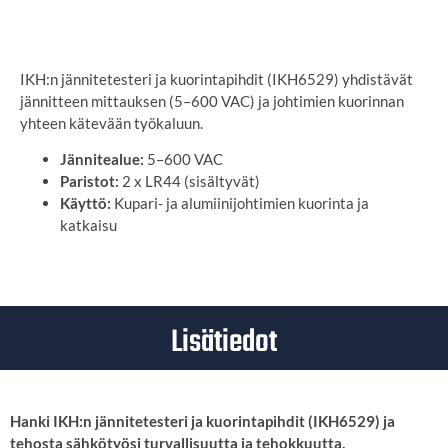
SYÖTÄ TOIMITUSOSOITE
IKH:n jännitetesteri ja kuorintapihdit (IKH6529) yhdistävät
jännitteen mittauksen (5–600 VAC) ja johtimien kuorinnan
yhteen kätevään työkaluun.
Jännitealue:
5–600 VAC
Paristot:
2 x LR44 (sisältyvät)
Käyttö:
Kupari- ja alumiinijohtimien kuorinta ja
katkaisu
Lisätiedot
Hanki IKH:n jännitetesteri ja kuorintapihdit (IKH6529) ja
tehosta sähkötyösi turvallisuutta ja tehokkuutta.