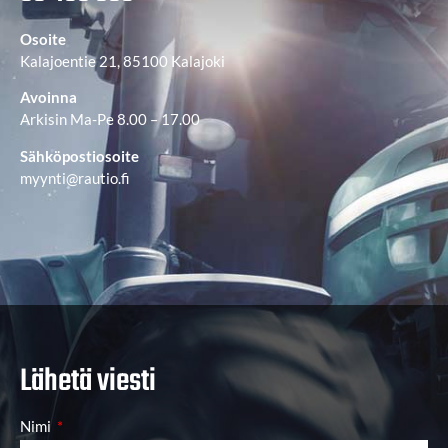
Osoite
Kalajoentie 21, 85100 Kalajoki
Avoinna
Arkisin Ma-Pe 8.00 – 17.00
Sähköpostiosoite
myynti@rautio.fi
Lähetä viesti
Nimi