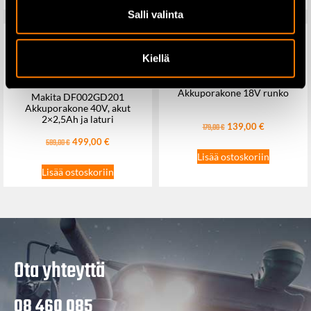
Salli valinta
Kiellä
Makita DDF487Z
Akkuporakone 18V runko
Makita DF002GD201
Akkuporakone 40V, akut
2×2,5Ah ja laturi
139,00
€
179,00
€
499,00
€
589,00
€
Lisää ostoskoriin
Lisää ostoskoriin
Ota yhteyttä
08 460 085