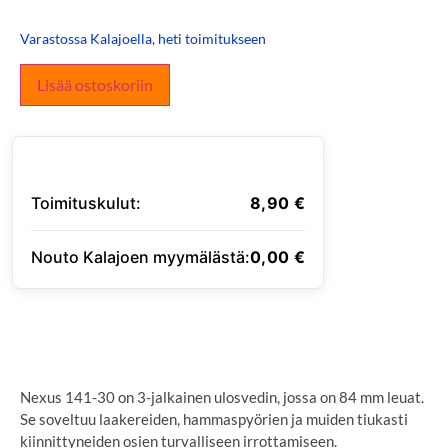
Varastossa Kalajoella, heti toimitukseen
Lisää ostoskoriin
Toimituskulut:
8,90
€
Nouto Kalajoen myymälästä:
0,00
€
SYÖTÄ TOIMITUSOSOITE
Nexus 141-30 on 3-jalkainen ulosvedin, jossa on 84 mm leuat.
Se soveltuu laakereiden, hammaspyörien ja muiden tiukasti
kiinnittyneiden osien turvalliseen irrottamiseen.