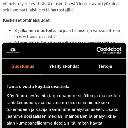
viimeistely tekevät tästä ulosvetimestä luotettavan työkalun
sekä ammattilaisille että harrastajille.
Keskeiset ominaisuudet
3-jalkainen muotoilu
: Tarjoaa tasaisen ja vahvan otteen
irrotettavasta osasta.
84 mm leuat
: Soveltuvat erikokoisten komponenttien
irrottamiseen.
Kestävä rakenne
: Valmistettu laadukkaista materiaaleista
pitkäikäistä käyttöä varten.
Suostumus
Yksityiskohdat
Tietoja
Monipuolisuus
: Ihanteellinen laakereiden, hammaspyörien
ja muiden kiinnittyneiden osien irrottamiseen.
Tämä sivusto käyttää evästeitä
Tekniset tiedot
Käytämme evästeitä tarjoamamme sisällön ja mainosten
Tuotenumero
: 141-30
räätälöimiseen, sosiaalisen median ominaisuuksien
Leukojen leveys
: 84 mm
tukemiseen ja kävijämäärämme analysoimiseen. Lisäksi
Jalkojen määrä
: 3
jaamme sosiaalisen median, mainosalan ja analytiikka-
Materiaali
: Kestävä teräs
alan kumppaneillemme tietoja siitä, miten käytät
Paino
: Noin 0,5 kg