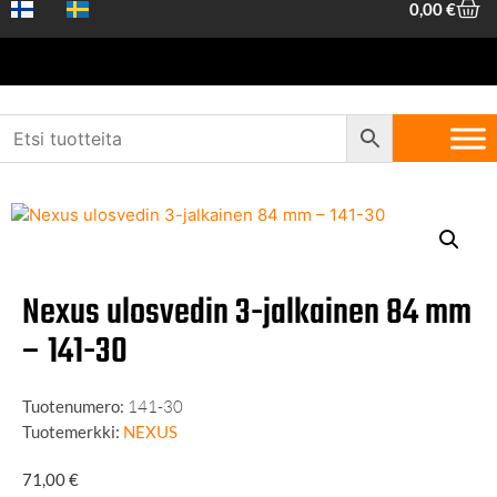
0,00
€
Etusivu
/
Koneet ja työkalut
/
Käsityökalut
/
Ulosvetimet
/ Nexus
ulosvedin 3-jalkainen 84 mm – 141-30
Nexus ulosvedin 3-jalkainen 84 mm
– 141-30
Tuotenumero:
141-30
Tuotemerkki:
NEXUS
71,00
€