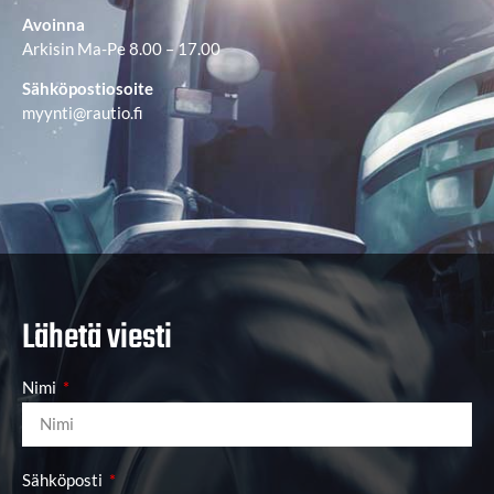
Avoinna
Arkisin Ma-Pe 8.00 – 17.00
Sähköpostiosoite
myynti@rautio.fi
Lähetä viesti
Nimi
Sähköposti