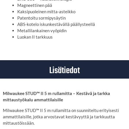
Magneettinen pää
Kaksipuoleinen mitta-asteikko
Patentoitu sormipysäytin
ABS-kotelo iskunkestävällä päällysteellä
Metallilankainen vyöpidin
Luokan II tarkkuus
Lisätiedot
Milwaukee STUD™ II 5 m rullamitta – Kestävä ja tarkka
mittaustyökalu ammattilaisille
Milwaukee STUD™ II 5 m rullamitta on suunniteltu erityisesti
ammattilaisille, jotka arvostavat kestävyyttä ja tarkkuutta
mittaustöissään.