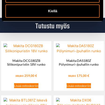
tarkkaa mittaustyökalua vaativiin olosuhteisiin.
Kiellä
Tutustu myös
Makita DCG180ZB
Makita DAS180Z
Silikonipuristin 18V runko
Pölynimuri-/puhallin runko
259,00
€
175,00
€
309,00
€
199,00
€
Lisää ostoskoriin
Lisää ostoskoriin