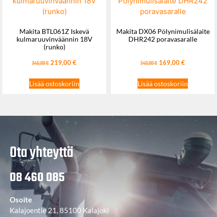
Makita BTL061Z Iskevä
Makita DX06 Pölynimulisälaite
kulmaruuvinväännin 18V
DHR242 poravasaralle
(runko)
219,00
€
169,00
€
346,00
€
249,00
€
Lisää ostoskoriin
Lisää ostoskoriin
Ota yhteyttä
08 460 085
Osoite
Kalajoentie 21, 85100 Kalajoki