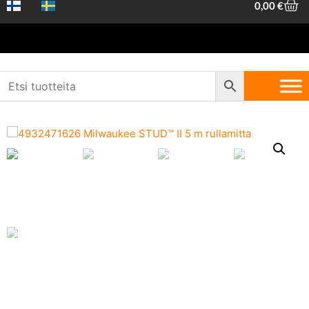
0,00
€
Etusivu
/
Koneet ja työkalut
/
Koneet ja laitteet
/
Laser- ja
mittausvälineet
/ Milwaukee STUD™ II 5 m rullamitta