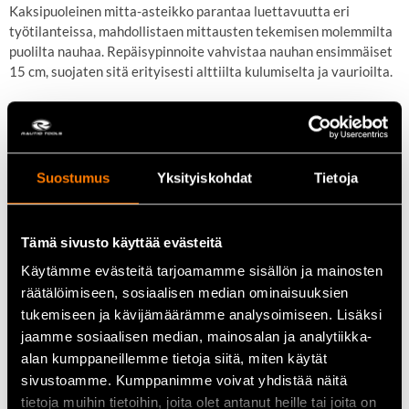
Kaksipuoleinen mitta-asteikko parantaa luettavuutta eri
työtilanteissa, mahdollistaen mittausten tekemisen molemmilta
puolilta nauhaa. Repäisypinnoite vahvistaa nauhan ensimmäiset
15 cm, suojaten sitä erityisesti alttiilta kulumiselta ja vaurioilta.
Patentoitu sormipysäytin ja kestävä kotelo
Patentoitu sormipysäytin suojaa sormia, kun nauha kelautuu
Suostumus
Yksityiskohdat
Tietoja
rullamitan sisään, lisäten turvallisuutta käytössä. ABS-kotelo
iskunkestävällä päällysteellä lisää mukavuutta ja kestävyyttä
työmaalla, suojaten mittaa kolhuilta ja pudotuksilta.
Tämä sivusto käyttää evästeitä
Käytämme evästeitä tarjoamamme sisällön ja mainosten
räätälöimiseen, sosiaalisen median ominaisuuksien
Metallilankainen vyöpidin ja luokan II tarkkuus
tukemiseen ja kävijämäärämme analysoimiseen. Lisäksi
Metallilankainen vyöpidin vähentää taskujen repeytymistä ja
jaamme sosiaalisen median, mainosalan ja analytiikka-
mahdollistaa nopean ja helpon ripustamisen, pitäen mittan aina
alan kumppaneillemme tietoja siitä, miten käytät
käden ulottuvilla. Rullamitta täyttää luokan II
sivustoamme. Kumppanimme voivat yhdistää näitä
tarkkuusvaatimukset, mikä takaa luotettavat ja tarkat
tietoja muihin tietoihin, joita olet antanut heille tai joita on