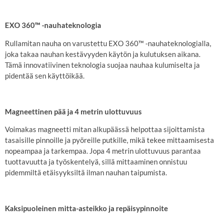
EXO 360™ -nauhateknologia
Rullamitan nauha on varustettu EXO 360™ -nauhateknologialla,
joka takaa nauhan kestävyyden käytön ja kulutuksen aikana.
Tämä innovatiivinen teknologia suojaa nauhaa kulumiselta ja
pidentää sen käyttöikää.
Magneettinen pää ja 4 metrin ulottuvuus
Voimakas magneetti mitan alkupäässä helpottaa sijoittamista
tasaisille pinnoille ja pyöreille putkille, mikä tekee mittaamisesta
nopeampaa ja tarkempaa. Jopa 4 metrin ulottuvuus parantaa
tuottavuutta ja työskentelyä, sillä mittaaminen onnistuu
pidemmiltä etäisyyksiltä ilman nauhan taipumista.
Kaksipuoleinen mitta-asteikko ja repäisypinnoite