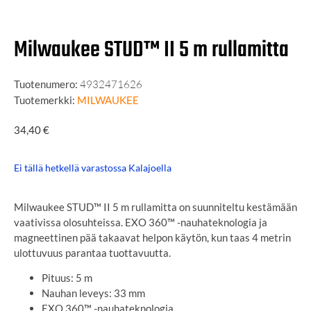
Milwaukee STUD™ II 5 m rullamitta
Tuotenumero:
4932471626
Tuotemerkki:
MILWAUKEE
34,40
€
Ei tällä hetkellä varastossa Kalajoella
Milwaukee STUD™ II 5 m rullamitta on suunniteltu kestämään
vaativissa olosuhteissa. EXO 360™ -nauhateknologia ja
magneettinen pää takaavat helpon käytön, kun taas 4 metrin
ulottuvuus parantaa tuottavuutta.
Pituus: 5 m
Nauhan leveys: 33 mm
EXO 360™ -nauhateknologia