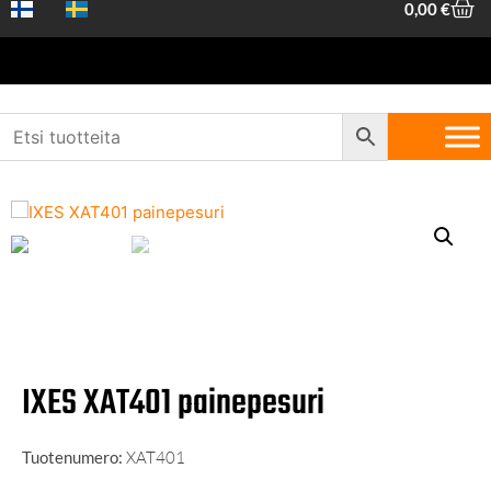
0,00
€
Etusivu
/
Koneet ja työkalut
/
Koneet ja laitteet
/
Painepesurit ja
imurit
/ IXES XAT401 painepesuri
IXES XAT401 painepesuri
Tuotenumero:
XAT401