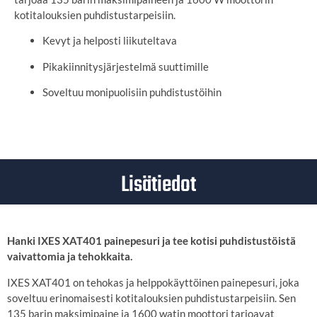
kotitalouksien puhdistustarpeisiin.
Kevyt ja helposti liikuteltava
Pikakiinnitysjärjestelmä suuttimille
Soveltuu monipuolisiin puhdistustöihin
Lisätiedot
Hanki IXES XAT401 painepesuri ja tee kotisi puhdistustöistä
vaivattomia ja tehokkaita.
IXES XAT401 on tehokas ja helppokäyttöinen painepesuri, joka
soveltuu erinomaisesti kotitalouksien puhdistustarpeisiin.
Sen
135 barin maksimipaine ja 1600 watin moottori tarjoavat