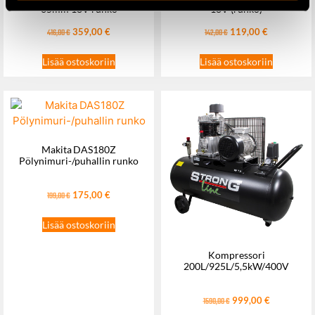
35mm 18V runko
18V (runko)
359,00
€
119,00
€
416,00
€
142,00
€
Lisää ostoskoriin
Lisää ostoskoriin
Makita DAS180Z
Pölynimuri-/puhallin runko
175,00
€
199,00
€
Lisää ostoskoriin
Kompressori
200L/925L/5,5kW/400V
999,00
€
1590,00
€