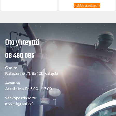
Lisää ostoskoriin
Ota yhteyttä
08 460 085
Osoite
Kalajoentie 21, 85100 Kalajoki
Avoinna
Arkisin Ma-Pe 8.00 – 17.00
Sähköpostiosoite
myynti@rautio.fi