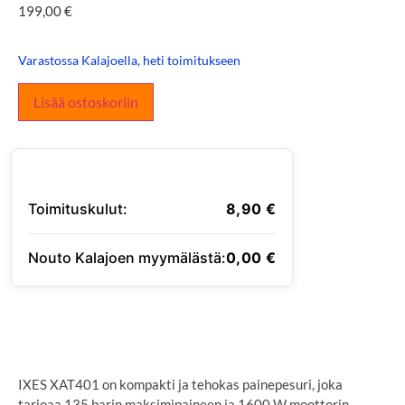
199,00
€
Varastossa Kalajoella, heti toimitukseen
Lisää ostoskoriin
Toimituskulut:
8,90
€
Nouto Kalajoen myymälästä:
0,00
€
SYÖTÄ TOIMITUSOSOITE
IXES XAT401 on kompakti ja tehokas painepesuri, joka
tarjoaa 135 barin maksimipaineen ja 1600 W moottorin