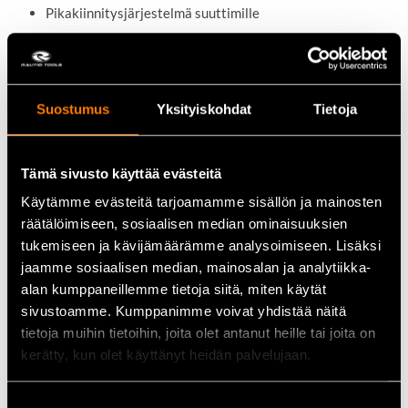
Pikakiinnitysjärjestelmä suuttimille
Tekniset tiedot
Suostumus
Yksityiskohdat
Tietoja
Tuotenumero:
XAT401
Tuotemerkki:
IXES
Tämä sivusto käyttää evästeitä
Maksimipaine:
135 bar
Käytämme evästeitä tarjoamamme sisällön ja mainosten
Moottoriteho:
1600 W
räätälöimiseen, sosiaalisen median ominaisuuksien
Käyttöjännite:
230 V
tukemiseen ja kävijämäärämme analysoimiseen. Lisäksi
jaamme sosiaalisen median, mainosalan ja analytiikka-
Paino:
7,5kg
alan kumppaneillemme tietoja siitä, miten käytät
sivustoamme. Kumppanimme voivat yhdistää näitä
tietoja muihin tietoihin, joita olet antanut heille tai joita on
Käyttökohteet
kerätty, kun olet käyttänyt heidän palvelujaan.
Terassien ja patioiden puhdistus
Suostumuksen