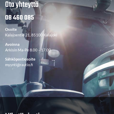
Ota yhteyttä
08 460 085
Osoite
Kalajoentie 21, 85100 Kalajoki
Avoinna
Arkisin Ma-Pe 8.00 – 17.00
Sähköpostiosoite
myynti@rautio.fi