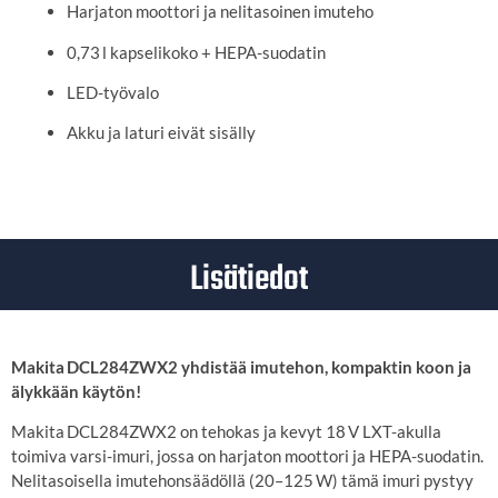
Harjaton moottori ja nelitasoinen imuteho
0,73 l kapselikoko + HEPA-suodatin
LED-työvalo
Akku ja laturi eivät sisälly
Lisätiedot
Makita DCL284ZWX2 yhdistää imutehon, kompaktin koon ja
älykkään käytön!
Makita DCL284ZWX2 on tehokas ja kevyt 18 V LXT-akulla
toimiva varsi-imuri, jossa on harjaton moottori ja HEPA-suodatin.
Nelitasoisella imutehonsäädöllä (20–125 W) tämä imuri pystyy