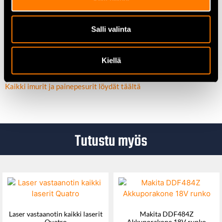
Suositeltava lisätuote
Salli valinta
Makita 191D71-3 sykloniesisuodatin lisää imutehoa ja
pienentää suodatinhuollon tarvetta jopa 80 %
Kiellä
Kattavasti lisätietoa löydät valmistajan sivuilta
Makita.fi
Kaikki imurit ja painepesurit löydät täältä
Tutustu myös
Laser vastaanotin kaikki laserit
Makita DDF484Z
Quatro
Akkuporakone 18V runko