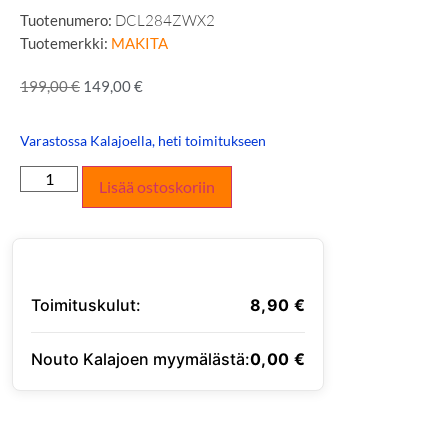
Tuotenumero:
DCL284ZWX2
Tuotemerkki:
MAKITA
199,00
€
149,00
€
Varastossa Kalajoella, heti toimitukseen
Lisää ostoskoriin
Toimituskulut:
8,90
€
Nouto Kalajoen myymälästä:
0,00
€
SYÖTÄ TOIMITUSOSOITE