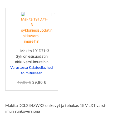
Makita 191D71-
3
Sykloniesisuodatin
akkuvarsi-
imureihin
1
×
Makita 191D71-3
Sykloniesisuodatin
akkuvarsi-imureihin
Varastossa Kalajoella, heti
toimitukseen
49,00
€
39,90
€
Makita DCL284ZWX2 on kevyt ja tehokas 18 V LXT varsi-
imuri runkoversiona