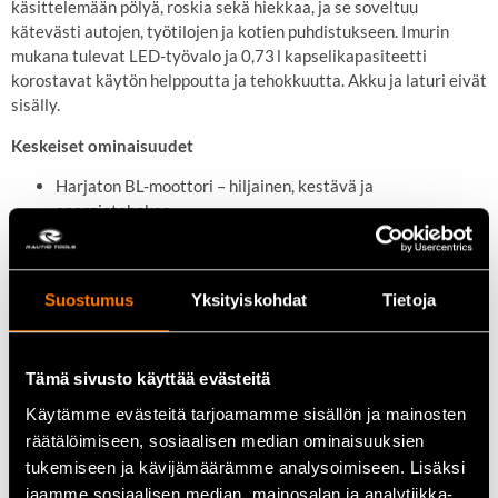
käsittelemään pölyä, roskia sekä hiekkaa, ja se soveltuu
kätevästi autojen, työtilojen ja kotien puhdistukseen. Imurin
mukana tulevat LED-työvalo ja 0,73 l kapselikapasiteetti
korostavat käytön helppoutta ja tehokkuutta. Akku ja laturi eivät
sisälly.
Keskeiset ominaisuudet
Harjaton BL-moottori – hiljainen, kestävä ja
energiatehokas
Nelivaiheinen säätö (20–125 W) muistitoiminnolla
Tehokas imuteho 1,2 m³/min, 180 mbar
Suostumus
Yksityiskohdat
Tietoja
0,73 l kapselikoko ja HEPA-suodatin
LED-työvalo ja ergonominen kahva
Tämä sivusto käyttää evästeitä
Käytämme evästeitä tarjoamamme sisällön ja mainosten
räätälöimiseen, sosiaalisen median ominaisuuksien
Tekniset tiedot
tukemiseen ja kävijämäärämme analysoimiseen. Lisäksi
Jännite:
18 V LXT Li‑Ion
jaamme sosiaalisen median, mainosalan ja analytiikka-