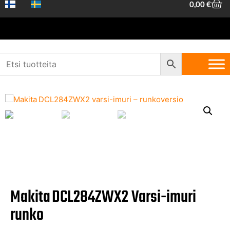
0,00
€
Etusivu
/
Koneet ja työkalut
/
Akku- ja
sähkötyökalut
/
Imurit
/ Makita DCL284ZWX2 Varsi-imuri runko
Makita DCL284ZWX2 Varsi-imuri
runko