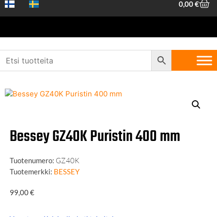
0,00
€
Etusivu
/
Koneet ja työkalut
/
Koneet ja laitteet
/
Viilapenkit ja
puristimet
/ Bessey GZ40K Puristin 400 mm
Bessey GZ40K Puristin 400 mm
Tuotenumero:
GZ40K
Tuotemerkki:
BESSEY
99,00
€