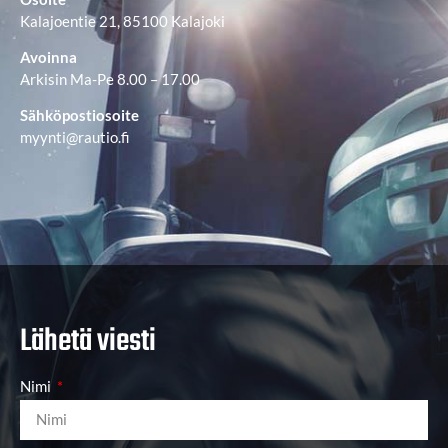
Kalajoentie 21, 85100 Kalajoki
Avoinna
Arkisin Ma-Pe 8.00 – 17.00
Sähköpostiosoite
myynti@rautio.fi
Lähetä viesti
Nimi