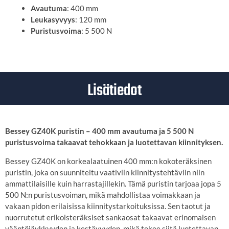
Avautuma
: 400 mm
Leukasyvyys
: 120 mm
Puristusvoima
: 5 500 N
Lisätiedot
Bessey GZ40K puristin – 400 mm avautuma ja 5 500 N
puristusvoima takaavat tehokkaan ja luotettavan kiinnityksen.
Bessey GZ40K on korkealaatuinen 400 mm:n kokoteräksinen
puristin, joka on suunniteltu vaativiin kiinnitystehtäviin niin
ammattilaisille kuin harrastajillekin. Tämä puristin tarjoaa jopa 5
500 N:n puristusvoiman, mikä mahdollistaa voimakkaan ja
vakaan pidon erilaisissa kiinnitystarkoituksissa. Sen taotut ja
nuorrutetut erikoisteräksiset sankaosat takaavat erinomaisen
vääntöjäykkyyden ja kestävyyden, mikä tekee siitä luotettavan