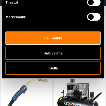
Tilastot
Markkinointi
Salli kaikki
Makita DF002GD201
Makita DX06 Pölynimulisälaite
Akkuporakone 40V, akut
DHR242 poravasaralle
2×2,5Ah ja laturi
Salli valinta
499,00
€
169,00
€
589,00
€
249,00
€
Lisää ostoskoriin
Lisää ostoskoriin
Kiellä