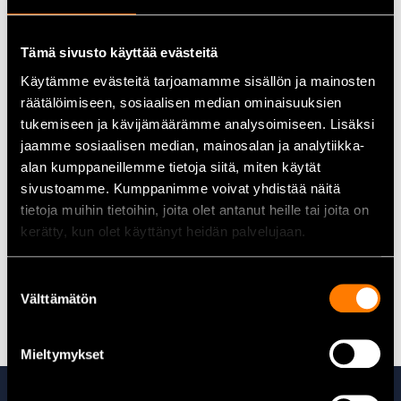
Avautuma
: 400 mm
Leukasyvyys
: 120 mm
Materiaali
: Taotut ja nuorrutetut erikoisteräksiset
Tämä sivusto käyttää evästeitä
sankaosat
Käytämme evästeitä tarjoamamme sisällön ja mainosten
Kahva
: T-kahva ergonomiseen käsittelyyn
räätälöimiseen, sosiaalisen median ominaisuuksien
tukemiseen ja kävijämäärämme analysoimiseen. Lisäksi
Tekniset tiedot
jaamme sosiaalisen median, mainosalan ja analytiikka-
alan kumppaneillemme tietoja siitä, miten käytät
Tuotenumero
: GZ40K
Avautuma
: 400 mm
sivustoamme. Kumppanimme voivat yhdistää näitä
Leukasyvyys
: 120 mm
tietoja muihin tietoihin, joita olet antanut heille tai joita on
Puristusvoima
: 5 500 N
kerätty, kun olet käyttänyt heidän palvelujaan.
Paino
: 2,1 kg
Suostumuksen
Kaikki viilapenkit ja puristimet löydät täältä
Välttämätön
valinta
Mieltymykset
Tutustu myös