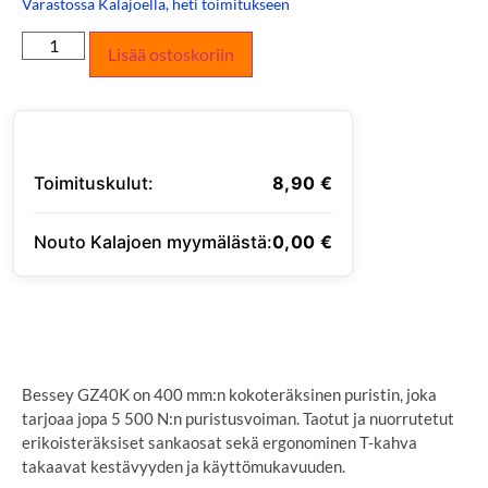
Varastossa Kalajoella, heti toimitukseen
Lisää ostoskoriin
Toimituskulut:
8,90
€
Nouto Kalajoen myymälästä:
0,00
€
SYÖTÄ TOIMITUSOSOITE
Bessey GZ40K on 400 mm:n kokoteräksinen puristin, joka
tarjoaa jopa 5 500 N:n puristusvoiman. Taotut ja nuorrutetut
erikoisteräksiset sankaosat sekä ergonominen T-kahva
takaavat kestävyyden ja käyttömukavuuden.