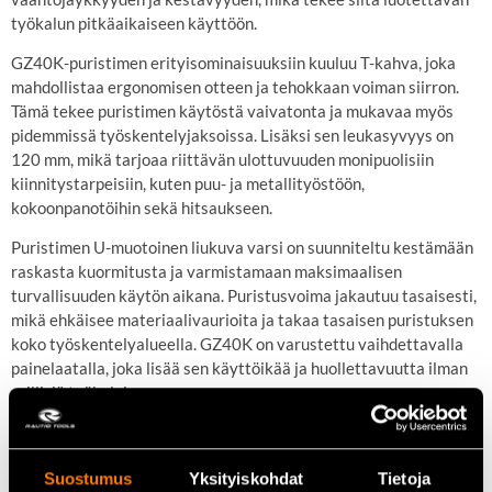
työkalun pitkäaikaiseen käyttöön.
GZ40K-puristimen erityisominaisuuksiin kuuluu T-kahva, joka
mahdollistaa ergonomisen otteen ja tehokkaan voiman siirron.
Tämä tekee puristimen käytöstä vaivatonta ja mukavaa myös
pidemmissä työskentelyjaksoissa. Lisäksi sen leukasyvyys on
120 mm, mikä tarjoaa riittävän ulottuvuuden monipuolisiin
kiinnitystarpeisiin, kuten puu- ja metallityöstöön,
kokoonpanotöihin sekä hitsaukseen.
Puristimen U-muotoinen liukuva varsi on suunniteltu kestämään
raskasta kuormitusta ja varmistamaan maksimaalisen
turvallisuuden käytön aikana. Puristusvoima jakautuu tasaisesti,
mikä ehkäisee materiaalivaurioita ja takaa tasaisen puristuksen
koko työskentelyalueella. GZ40K on varustettu vaihdettavalla
painelaatalla, joka lisää sen käyttöikää ja huollettavuutta ilman
erillisiä työkaluja.
Keskeiset ominaisuudet
Puristusvoima
: Jopa 5 500 N
Suostumus
Yksityiskohdat
Tietoja