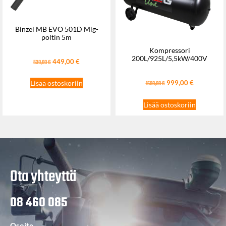
Binzel MB EVO 501D Mig-
poltin 5m
Kompressori
200L/925L/5,5kW/400V
449,00
€
530,00
€
999,00
€
Lisää ostoskoriin
1590,00
€
Lisää ostoskoriin
Ota yhteyttä
08 460 085
Osoite