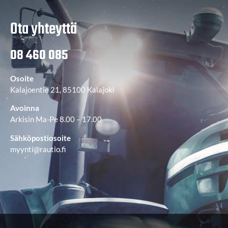
Ota yhteyttä
08 460 085
Osoite
Kalajoentie 21, 85100 Kalajoki
Avoinna
Arkisin Ma-Pe 8.00 – 17.00
Sähköpostiosoite
myynti@rautio.fi