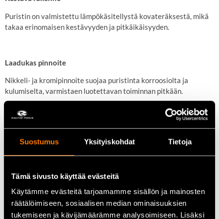
Puristin on valmistettu lämpökäsitellystä kovateräksestä, mikä
takaa erinomaisen kestävyyden ja pitkäikäisyyden.
Laadukas pinnoite
Nikkeli- ja kromipinnoite suojaa puristinta korroosiolta ja
kulumiselta, varmistaen luotettavan toiminnan pitkään.
Käyttökohteet
Suostumus
Yksityiskohdat
Tietoja
Ehoma XG20L soveltuu erityisesti nopeaan puristukseen
korkealla paineella, kuten puu- ja metallityöstöön sekä muihin
tarkkuutta vaativiin kiinnitystehtäviin.
Tämä sivusto käyttää evästeitä
Käytämme evästeitä tarjoamamme sisällön ja mainosten
Tekniset tiedot:
räätälöimiseen, sosiaalisen median ominaisuuksien
tukemiseen ja kävijämäärämme analysoimiseen. Lisäksi