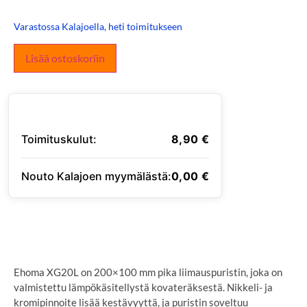
Varastossa Kalajoella, heti toimitukseen
Lisää ostoskoriin
Toimituskulut:
8,90
€
Nouto Kalajoen myymälästä:
0,00
€
SYÖTÄ TOIMITUSOSOITE
Ehoma XG20L on 200×100 mm pika liimauspuristin, joka on
valmistettu lämpökäsitellystä kovateräksestä. Nikkeli- ja
kromipinnoite lisää kestävyyttä, ja puristin soveltuu