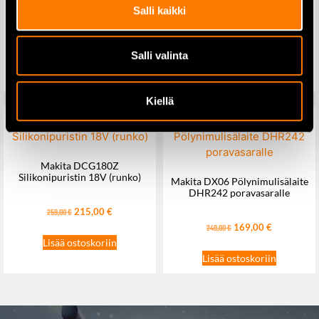
Makita DGA511Z
Salli kaikki
Kulmahiomakone 125mm
säädettävä 18V runko
179,00
€
209,00
€
219,00
€
244,00
€
Salli valinta
Lisää ostoskoriin
Lisää ostoskoriin
Kiellä
Makita DCG180Z
Silikonipuristin 18V (runko)
Makita DX06 Pölynimulisälaite
DHR242 poravasaralle
215,00
€
259,00
€
169,00
€
249,00
€
Lisää ostoskoriin
Lisää ostoskoriin