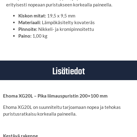
erityisesti nopeaan puristukseen korkealla paineella.
Kiskon mitat:
19,5 x 9,5 mm
Materiaali:
Lämpökäsitelty kovateräs
Pinnoite:
Nikkeli- ja kromipinnoitettu
Paino:
1,00 kg
Lisätiedot
Ehoma XG20L – Pika liimauspuristin 200×100 mm
Ehoma XG20L on suunniteltu tarjoamaan nopea ja tehokas
puristusratkaisu korkealla paineella.
Kestävä rakenne