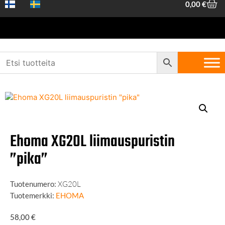
0,00
€
Etusivu
/
Koneet ja työkalut
/
Koneet ja laitteet
/
Viilapenkit ja
puristimet
/ Ehoma XG20L liimauspuristin ”pika”
Ehoma XG20L liimauspuristin
”pika”
Tuotenumero:
XG20L
Tuotemerkki:
EHOMA
58,00
€