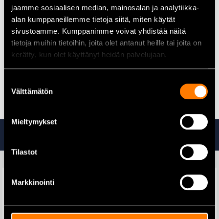
Kiskon mitat:
19,5 x 9,5 mm
jaamme sosiaalisen median, mainosalan ja analytiikka-
Materiaali:
Lämpökäsitelty kovateräs
alan kumppaneillemme tietoja siitä, miten käytät
Pinnoite:
Nikkeli- ja kromipinnoitettu
sivustoamme. Kumppanimme voivat yhdistää näitä
Paino:
1,00 kg
tietoja muihin tietoihin, joita olet antanut heille tai joita on
kerätty, kun olet käyttänyt heidän palvelujaan.
Ehoma XG20L pika liimauspuristin yhdistää kestävän rakenteen
ja laadukkaan pinnoitteen, tarjoten luotettavan työkalun
Suostumuksen
vaativiin puristustöihin.
Välttämätön
valinta
Mieltymykset
Tutustu myös
Tilastot
Markkinointi
Makita DDF484Z
Akkuporakone 18V runko