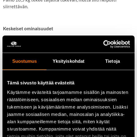
siirrettävän.
Keskeiset ominaisuudet
Maksimikapasiteetti:
2000 kg
Nostokorkeus:
3,0 metriä
Ketjun halkaisija:
8 mm
Minimikorkeus:
414 mm
Suostumus
Yksityiskohdat
Tietoja
Paino:
18,5 kg
Tämä sivusto käyttää evästeitä
Tekniset tiedot
Käytämme evästeitä tarjoamamme sisällön ja mainosten
Tuotenumero:
TB1002
räätälöimiseen, sosiaalisen median ominaisuuksien
Pakkauksen mitat:
29 cm (pituus) x 22,5 cm (leveys) x 22
tukemiseen ja kävijämäärämme analysoimiseen. Lisäksi
cm (korkeus)
jaamme sosiaalisen median, mainosalan ja analytiikka-
Bruttopaino:
18,8 kg
alan kumppaneillemme tietoja siitä, miten käytät
EAN-koodi:
6418914947399
sivustoamme. Kumppanimme voivat yhdistää näitä
tietoja muihin tietoihin, joita olet antanut heille tai joita on