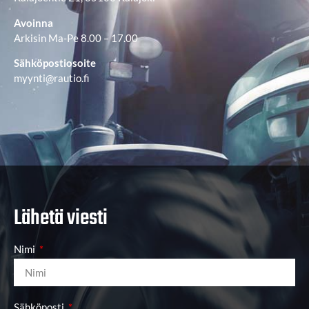
Avoinna
Arkisin Ma-Pe 8.00 – 17.00
Sähköpostiosoite
myynti@rautio.fi
Lähetä viesti
Nimi
Sähköposti