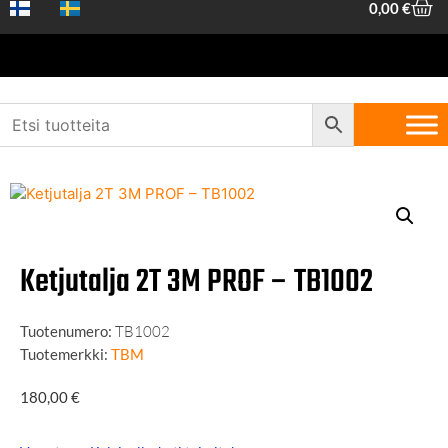
0,00
€
Etusivu
/
Koneet ja työkalut
/
Nostovälineet
/
Taljat
/ Ketjutalja 2T 3M
PROF – TB1002
Ketjutalja 2T 3M PROF – TB1002
Tuotenumero:
TB1002
Tuotemerkki:
TBM
180,00
€