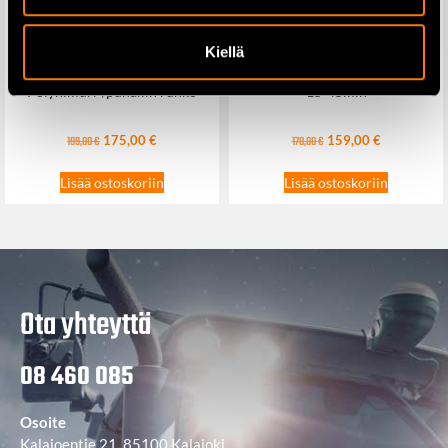
Kiellä
Makita DAS180Z
Makita DC18RD Laturi 2x18V
Pölynimuri-/puhallin runko
15-45min
175,00
€
159,00
€
199,00
€
170,00
€
Lisää ostoskoriin
Lisää ostoskoriin
Ota yhteyttä
08 460 085
Osoite
Kalajoentie 21, 85100 Kalajoki