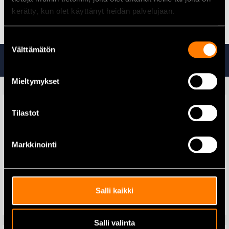
Kaikki nostotaljat löydät täältä
kerätty, kun olet käyttänyt heidän palvelujaan.
Suostumuksen
Välttämätön
valinta
Tutustu myös
Mieltymykset
Tilastot
Makita DCG180ZB
Markkinointi
Silikonipuristin 18V runko
Makita DFN350Z
Viimeistelynaulain 1,2×15-
35mm 18V runko
259,00
€
309,00
€
359,00
€
416,00
€
Salli kaikki
Lisää ostoskoriin
Lisää ostoskoriin
Salli valinta