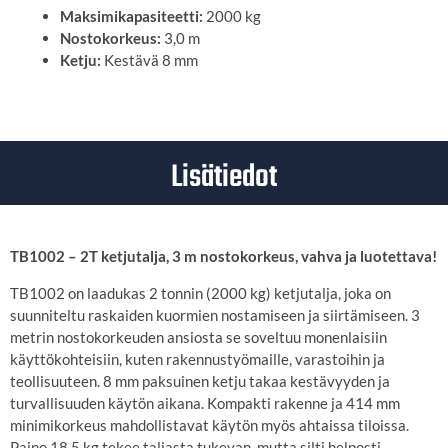
Maksimikapasiteetti:
2000 kg
Nostokorkeus:
3,0 m
Ketju:
Kestävä 8 mm
Lisätiedot
TB1002 – 2T ketjutalja, 3 m nostokorkeus, vahva ja luotettava!
TB1002 on laadukas 2 tonnin (2000 kg) ketjutalja, joka on
suunniteltu raskaiden kuormien nostamiseen ja siirtämiseen. 3
metrin nostokorkeuden ansiosta se soveltuu monenlaisiin
käyttökohteisiin, kuten rakennustyömaille, varastoihin ja
teollisuuteen. 8 mm paksuinen ketju takaa kestävyyden ja
turvallisuuden käytön aikana. Kompakti rakenne ja 414 mm
minimikorkeus mahdollistavat käytön myös ahtaissa tiloissa.
Paino 18,5 kg tekee taljasta tukevan, mutta silti helposti