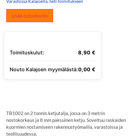
Varastossa Kalajoella, heti toimitukseen
Lisää ostoskoriin
Toimituskulut:
8,90
€
Nouto Kalajoen myymälästä:
0,00
€
SYÖTÄ TOIMITUSOSOITE
TB1002 on 2 tonnin ketjutalja, jossa on 3 metrin
nostokorkeus ja 8 mm paksuinen ketju. Soveltuu raskaiden
kuormien nostamiseen rakennustyömailla, varastoissa ja
teollisuudessa.