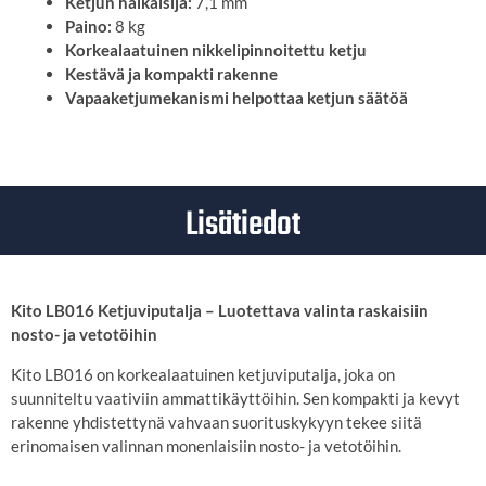
Ketjun halkaisija:
7,1 mm
Paino:
8 kg
Korkealaatuinen nikkelipinnoitettu ketju
Kestävä ja kompakti rakenne
Vapaaketjumekanismi helpottaa ketjun säätöä
Lisätiedot
Kito LB016 Ketjuviputalja – Luotettava valinta raskaisiin
nosto- ja vetotöihin
Kito LB016 on korkealaatuinen ketjuviputalja, joka on
suunniteltu vaativiin ammattikäyttöihin. Sen kompakti ja kevyt
rakenne yhdistettynä vahvaan suorituskykyyn tekee siitä
erinomaisen valinnan monenlaisiin nosto- ja vetotöihin.