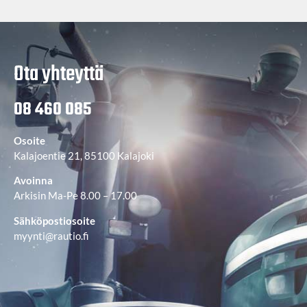
Ota yhteyttä
08 460 085
Osoite
Kalajoentie 21, 85100 Kalajoki
Avoinna
Arkisin Ma-Pe 8.00 – 17.00
Sähköpostiosoite
myynti@rautio.fi