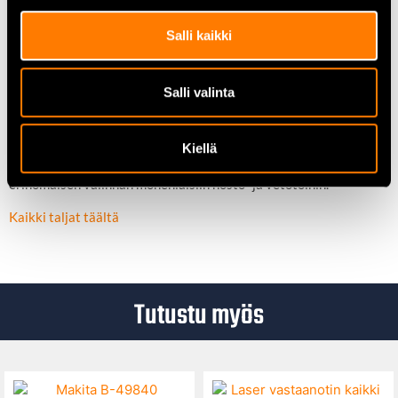
Käyttövoima täydellä kuormalla:
333 N
Käyttölämpötila-alue:
-40 °C – +60 °C
Salli kaikki
Valmistaja:
Kito Corporation
Salli valinta
Yhteenveto:
Kito ketjuviputalja on luotettava ja tehokas työkalu, joka täyttää
vaativien käyttäjien tarpeet. Sen kestävä rakenne,
Kiellä
helppokäyttöisyys ja korkea suorituskyky tekevät siitä
erinomaisen valinnan monenlaisiin nosto- ja vetotöihin.
Kaikki taljat täältä
Tutustu myös