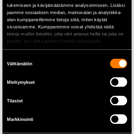
otteen.
tukemiseen ja kävijämäärämme analysoimiseen. Lisäksi
Kestävä rakenne:
Suunniteltu kestämään kovaa käyttöä ja
jaamme sosiaalisen median, mainosalan ja analytiikka-
vaativia olosuhteita.
alan kumppaneillemme tietoja siitä, miten käytät
sivustoamme. Kumppanimme voivat yhdistää näitä
Käyttökohteet:
tietoja muihin tietoihin, joita olet antanut heille tai joita on
kerätty, kun olet käyttänyt heidän palvelujaan.
Kito LB016 ketjuviputalja soveltuu erinomaisesti teollisuuden,
rakennusalan, laivanrakennuksen ja muiden alojen tarpeisiin,
joissa tarvitaan luotettavaa ja tehokasta nostolaitetta. Sen
Suostumuksen
monipuolisuus mahdollistaa käytön sekä nostamiseen että
Välttämätön
valinta
vetämiseen erilaisissa työympäristöissä.
Mieltymykset
Tekniset tiedot:
Tilastot
Malli:
Kito LB016
Nostokapasiteetti:
1600 kg
Nostokorkeus:
3m
Markkinointi
Ketjun halkaisija:
7,1 mm
Paino:
8 kg