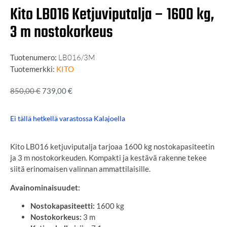
Kito LB016 Ketjuviputalja – 1600 kg,
3 m nostokorkeus
Tuotenumero:
LB016/3M
Tuotemerkki:
KITO
850,00
€
739,00
€
Ei tällä hetkellä varastossa Kalajoella
Kito LB016 ketjuviputalja tarjoaa 1600 kg nostokapasiteetin
ja 3 m nostokorkeuden. Kompakti ja kestävä rakenne tekee
siitä erinomaisen valinnan ammattilaisille.
Avainominaisuudet:
Nostokapasiteetti:
1600 kg
Nostokorkeus:
3 m