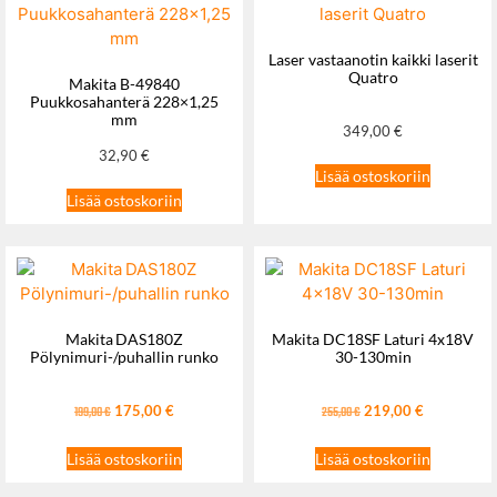
Laser vastaanotin kaikki laserit
Quatro
Makita B-49840
Puukkosahanterä 228×1,25
mm
349,00
€
32,90
€
Lisää ostoskoriin
Lisää ostoskoriin
Makita DAS180Z
Makita DC18SF Laturi 4x18V
Pölynimuri-/puhallin runko
30-130min
175,00
€
219,00
€
199,00
€
255,00
€
Lisää ostoskoriin
Lisää ostoskoriin