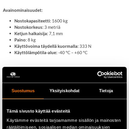
Avainominaisuudet:
Nostokapasiteetti:
1600 kg
Nostokorkeus:
3 metriä
Ketjun halkaisija:
7,1 mm
Paino:
8 kg
Käyttövoima täydellä kuormalla:
333 N
Käyttölämpötila-alue:
-40 °C – +60 °C
Ominaisuudet ja edut:
Kompakti ja kevyt rakenne:
Helppo käsitellä ja kuljettaa.
Korkealaatuinen ketju:
Nikkelipinnoitettu, erittäin
Suostumus
Yksityiskohdat
Tietoja
kestävä ja korroosionkestävä.
Tarkka vaihteisto:
Vähentää tarvittavaa käsivoimaa ja
parantaa tehokkuutta.
Tämä sivusto käyttää evästeitä
Vapaaketjumekanismi:
Mahdollistaa ketjun nopean ja
helpon säädön ilman kuormaa.
Käytämme evästeitä tarjoamamme sisällön ja mainosten
Kumipäällysteinen kahva:
Tarjoaa mukavan ja varman
räätälöimiseen, sosiaalisen median ominaisuuksien