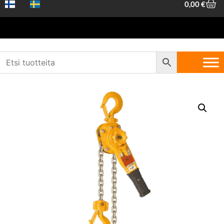
0,00
€
Etusivu
/
Koneet ja työkalut
/
Nostovälineet
/
Taljat
/ Kito LB016
Ketjuviputalja – 1600 kg, 3 m nostokorkeus