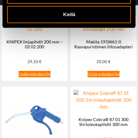
Kiellä
KNIPEX linjapihdit 200 mm –
Makita 191W61-0
02 02 200
Rasvapuristimen liitosadapteri
39,10
€
20,00
€
Lisää ostoskoriin
Lisää ostoskoriin
Knipex Cobra® 87 01 300
Siirtoleukapihdit 300 mm