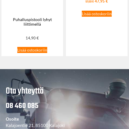
47,95
€
57,50
€
Lisää ostoskoriin
Puhalluspistooli lyhyt
liittimellä
14,90
€
Lisää ostoskoriin
Ota yhteyttä
08 460 085
Osoite
Kalajoentie 21, 85100 Kalajoki