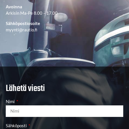
Avoinna
Arkisin Ma-Pe 8.00 – 17.00
Sähköpostiosoite
myynti@rautio.fi
Lähetä viesti
Nimi
Sähköposti