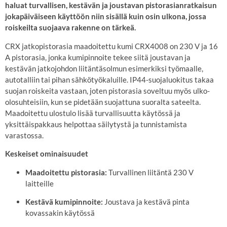
haluat turvallisen, kestävän ja joustavan pistorasianratkaisun
jokapäiväiseen käyttöön niin sisällä kuin osin ulkona, jossa
roiskeilta suojaava rakenne on tärkeä.
CRX jatkopistorasia maadoitettu kumi CRX4008 on 230 V ja 16
A pistorasia, jonka kumipinnoite tekee siitä joustavan ja
kestävän jatkojohdon liitäntäsolmun esimerkiksi työmaalle,
autotalliin tai pihan sähkötyökaluille. IP44-suojaluokitus takaa
suojan roiskeita vastaan, joten pistorasia soveltuu myös ulko-
olosuhteisiin, kun se pidetään suojattuna suoralta sateelta.
Maadoitettu ulostulo lisää turvallisuutta käytössä ja
yksittäispakkaus helpottaa säilytystä ja tunnistamista
varastossa.
Keskeiset ominaisuudet
Maadoitettu pistorasia:
Turvallinen liitäntä 230 V
laitteille
Kestävä kumipinnoite:
Joustava ja kestävä pinta
kovassakin käytössä