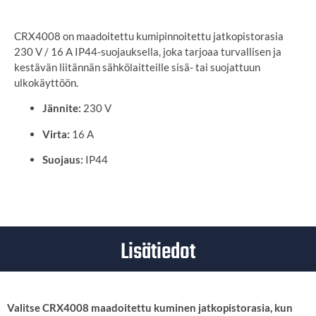
CRX4008 on maadoitettu kumipinnoitettu jatkopistorasia
230 V / 16 A IP44-suojauksella, joka tarjoaa turvallisen ja
kestävän liitännän sähkölaitteille sisä- tai suojattuun
ulkokäyttöön.
Jännite:
230 V
Virta:
16 A
Suojaus:
IP44
Lisätiedot
Valitse CRX4008 maadoitettu kuminen jatkopistorasia, kun