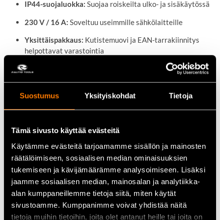
IP44-suojaluokka:
Suojaa roiskeilta ulko- ja sisäkäytössä
230 V / 16 A:
Soveltuu useimmille sähkölaitteille
Yksittäispakkaus:
Kutistemuovi ja EAN-tarrakiinnitys
helpottavat varastointia
Tekniset tiedot
Suostumus
Yksityiskohdat
Tietoja
Jännite:
230 V
Virta:
16 A
Tämä sivusto käyttää evästeitä
Materiaali:
Kumipinnoitettu runko
Käytämme evästeitä tarjoamamme sisällön ja mainosten
Suojausluokka:
IP44
räätälöimiseen, sosiaalisen median ominaisuuksien
tukemiseen ja kävijämäärämme analysoimiseen. Lisäksi
Tuotekoodi:
CRX4008
jaamme sosiaalisen median, mainosalan ja analytiikka-
alan kumppaneillemme tietoja siitä, miten käytät
Pakkaus:
Yksittäin kutistemuoviin pakattu
sivustoamme. Kumppanimme voivat yhdistää näitä
tietoja muihin tietoihin, joita olet antanut heille tai joita on