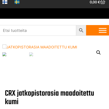
0,00
€
Etusivu
/
Koneet ja työkalut
/
Sähkötarvikkeet
/ CRX jatkopistorasia
maadoitettu kumi
CRX jatkopistorasia maadoitettu
kumi