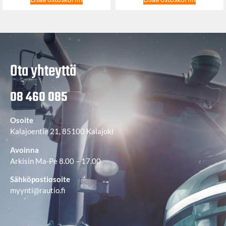
Ota yhteyttä
08 460 085
Osoite
Kalajoentie 21, 85100 Kalajoki
Avoinna
Arkisin Ma-Pe 8.00 – 17.00
Sähköpostiosoite
myynti@rautio.fi