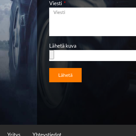
Viesti
Lähetä kuva
Lähetä
Yritys
Yhteystiedot