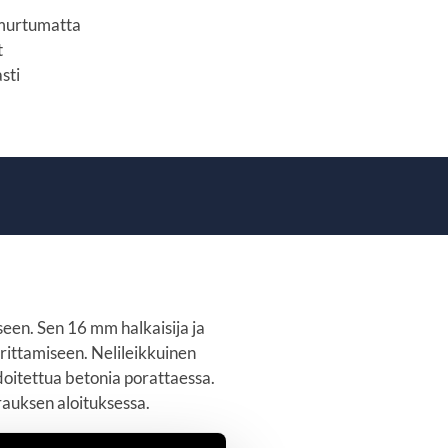
 murtumatta
t
sti
een. Sen 16 mm halkaisija ja
rittamiseen. Nelileikkuinen
oitettua betonia porattaessa.
rauksen aloituksessa.