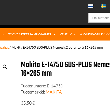
Ä
TYÖVAATTEET JA -SUOJAIMET
VENEILY
AJONEUVOTARVIKK
äsahat
/ Makita E-14750 SDS-PLUS Nemesis2 poranterä 16×265 mm
Makita E-14750 SDS-PLUS Nemes
16×265 mm
Tuotenumero:
E-14750
Tuotemerkki:
MAKITA
35,50
€