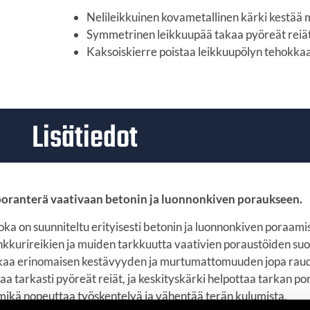
Nelileikkuinen kovametallinen kärki kestää
Symmetrinen leikkuupää takaa pyöreät reiä
Kaksoiskierre poistaa leikkuupölyn tehokkaa
Lisätiedot
oranterä vaativaan betonin ja luonnonkiven poraukseen.
 on suunniteltu erityisesti betonin ja luonnonkiven poraamis
kkurireikien ja muiden tarkkuutta vaativien poraustöiden suo
takaa erinomaisen kestävyyden ja murtumattomuuden jopa raud
tarkasti pyöreät reiät, ja keskityskärki helpottaa tarkan po
mikä nopeuttaa työskentelyä ja vähentää terän kulumista.