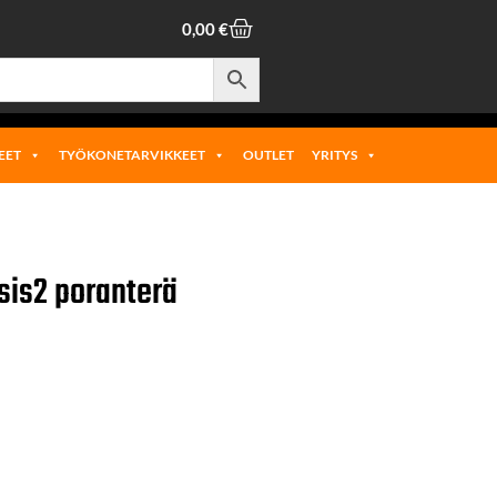
0,00
€
EET
TYÖKONETARVIKKEET
OUTLET
YRITYS
is2 poranterä