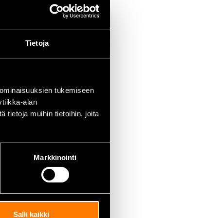
Tietoja
 ominaisuuksien tukemiseen
tiikka-alan
ietoja muihin tietoihin, joita
Markkinointi
urireikien tekoon.
Salli kaikki