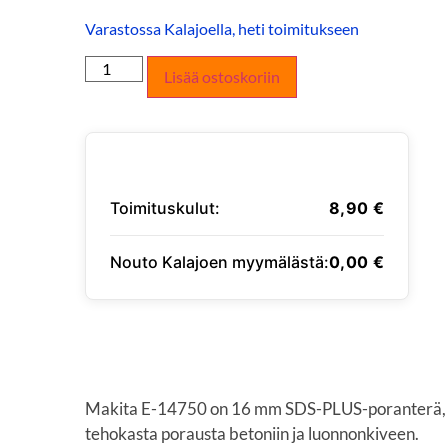
Varastossa Kalajoella, heti toimitukseen
Lisää ostoskoriin
Toimituskulut:
8,90
€
Nouto Kalajoen myymälästä:
0,00
€
SYÖTÄ TOIMITUSOSOITE
Makita E-14750 on 16 mm SDS-PLUS-poranterä, jo
tehokasta porausta betoniin ja luonnonkiveen.