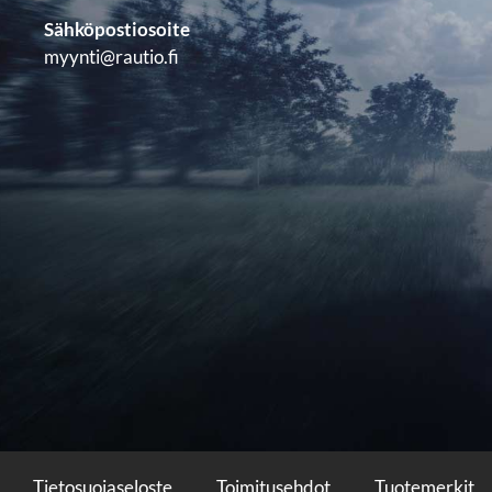
Sähköpostiosoite
myynti@rautio.fi
Tietosuojaseloste
Toimitusehdot
Tuotemerkit