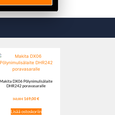
Makita DX06 Pölynimulisälaite
DHR242 poravasaralle
249,00
€
169,00
€
Lisää ostoskoriin