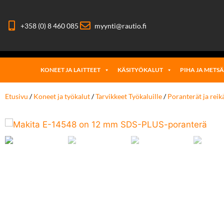
+358 (0) 8 460 085
myynti@rautio.fi
KONEET JA LAITTEET
KÄSITYÖKALUT
PIHA JA METS
Etusivu
/
Koneet ja työkalut
/
Tarvikkeet Työkaluille
/
Poranterät ja reik