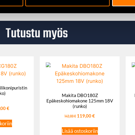
Tutustu myös
ikonipuristin
ko)
Makita DBO180Z
Epäkeskohiomakone 125mm 18V
(runko)
,00
€
142,00
€
119,00
€
koriin
Lisää ostoskoriin