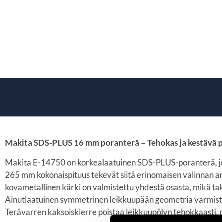
Makita SDS-PLUS 16 mm poranterä – Tehokas ja kestävä p
Makita E-14750 on korkealaatuinen SDS-PLUS-poranterä, joka
265 mm kokonaispituus tekevät siitä erinomaisen valinnan an
kovametallinen kärki on valmistettu yhdestä osasta, mikä 
Ainutlaatuinen symmetrinen leikkuupään geometria varmistaa 
Terävarren kaksoiskierre poistaa leikkuupölyn tehokkaasti, 