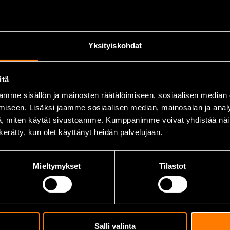
akaa kestävyyden.
 pyöreät reiät.
Yksityiskohdat
.
itä
mme sisällön ja mainosten räätälöimiseen, sosiaalisen median
iseen. Lisäksi jaamme sosiaalisen median, mainosalan ja analy
, miten käytät sivustoamme. Kumppanimme voivat yhdistää näitä t
n kerätty, kun olet käyttänyt heidän palvelujaan.
Mieltymykset
Tilastot
n ja muiden kovien materiaalien poraamiseen, erityisesti ankk
Salli valinta