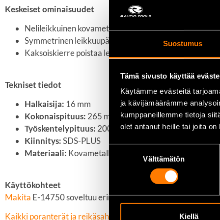
Keskeiset ominaisuudet
Nelileikkuinen kovametallinen kärki yhdestä osasta t
Symmetrinen leikkuupään geometria varmistaa tarkasti
Suostumus
Kaksoiskierre poistaa leikkuupölyn tehokkaasti reiästä
Tämä sivusto käyttää eväste
Tekniset tiedot
Käytämme evästeitä tarjoama
Halkaisija:
16 mm
ja kävijämäärämme analysoim
kumppaneillemme tietoja siitä
Kokonaispituus:
265 mm
olet antanut heille tai joita o
Työskentelypituus:
200 mm
Kiinnitys:
SDS-PLUS
Suostumuksen
Materiaali:
Kovametallinen kärki, teräsrunko
Välttämätön
valinta
Käyttökohteet
Makita
E-14750 soveltuu erinomaisesti betonin, luonnonkive
Kaikki poranterät ja reikäsahat löydät täältä
Kiellä