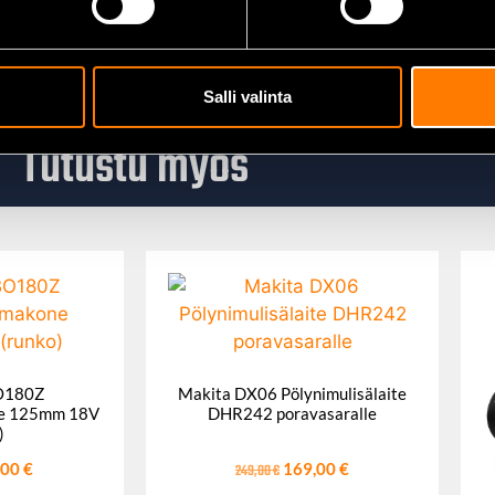
Salli valinta
Tutustu myös
O180Z
Makita DX06 Pölynimulisälaite
e 125mm 18V
DHR242 poravasaralle
)
,00
€
249,00
€
169,00
€