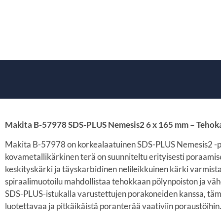
Makita B-57978 SDS-PLUS Nemesis2 6 x 165 mm – Tehokas
Makita B-57978 on korkealaatuinen SDS-PLUS Nemesis2 -pora
kovametallikärkinen terä on suunniteltu erityisesti poraamis
keskityskärki ja täyskarbidinen nelileikkuinen kärki varmis
spiraalimuotoilu mahdollistaa tehokkaan pölynpoiston ja vä
SDS-PLUS-istukalla varustettujen porakoneiden kanssa, tämä ter
luotettavaa ja pitkäikäistä poranterää vaativiin poraustöihin