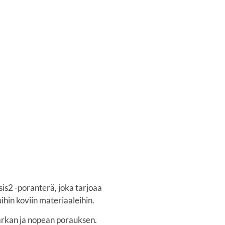
2 -poranterä, joka tarjoaa
hin koviin materiaaleihin.
arkan ja nopean porauksen.