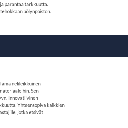
 ja parantaa tarkkuutta.
a tehokkaan pölynpoiston.
Tämä nelileikkuinen
materiaaleihin. Sen
vyn. Innovatiivinen
okkuutta. Yhteensopiva kaikkien
tajille, jotka etsivät