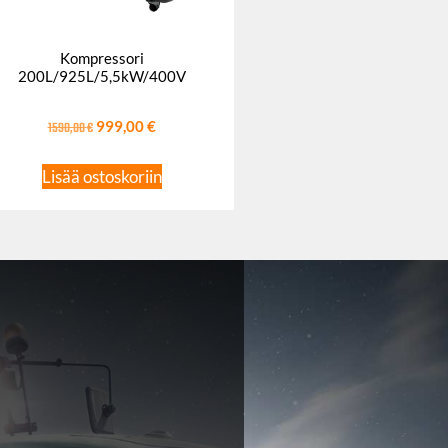
Kompressori
200L/925L/5,5kW/400V
1590,00
€
999,00
€
Lisää ostoskoriin