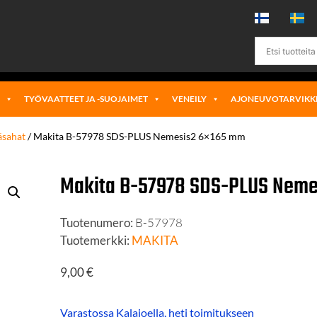
Ä
TYÖVAATTEET JA -SUOJAIMET
VENEILY
AJONEUVOTARVIKK
äsahat
/ Makita B-57978 SDS-PLUS Nemesis2 6×165 mm
Makita B-57978 SDS-PLUS Neme
Tuotenumero:
B-57978
Tuotemerkki:
MAKITA
9,00
€
Varastossa Kalajoella, heti toimitukseen