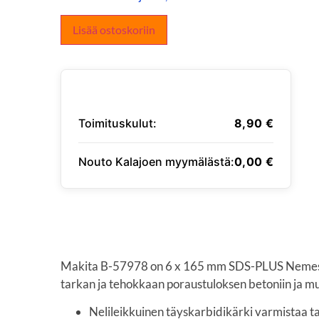
Lisää ostoskoriin
Toimituskulut:
8,90
€
Nouto Kalajoen myymälästä:
0,00
€
SYÖTÄ TOIMITUSOSOITE
Makita B-57978 on 6 x 165 mm SDS-PLUS Nemesis
tarkan ja tehokkaan poraustuloksen betoniin ja mui
Nelileikkuinen täyskarbidikärki varmistaa t