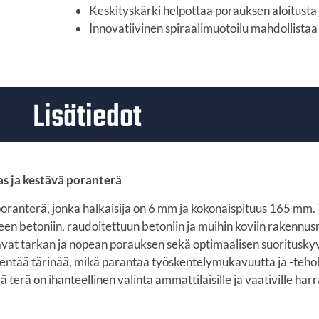
Keskityskärki helpottaa porauksen aloitusta
Innovatiivinen spiraalimuotoilu mahdollista
Lisätiedot
 ja kestävä poranterä
nterä, jonka halkaisija on 6 mm ja kokonaispituus 165 mm. 
een betoniin, raudoitettuun betoniin ja muihin koviin rakennus
tavat tarkan ja nopean porauksen sekä optimaalisen suoritusky
hentää tärinää, mikä parantaa työskentelymukavuutta ja -teh
ä on ihanteellinen valinta ammattilaisille ja vaativille harras
.