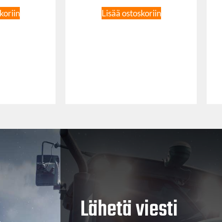
koriin
Lisää ostoskoriin
Lähetä viesti