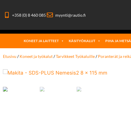
+358 (0) 8 460 085
myynti@rautio.fi
KONEET JA LAITTEET
KÄSITYÖKALUT
PIHA JA METS
Etusivu
/
Koneet ja työkalut
/
Tarvikkeet Työkaluille
/
Poranterät ja reik