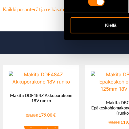
Kaikki poranterät ja reikäsahat löydät täältä
Kiellä
Makita DDF484Z Akkuporakone
18V runko
Makita DB
Epäkeskohiomakon
(runko
209,00
€
179,00
€
142,00
€
119