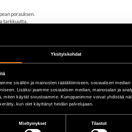
opean porauksen.
a tarkkuutta.
n pölynpoiston.
n porakoneiden kanssa.
in olosuhteissa.
Yksityiskohdat
itä
mme sisällön ja mainosten räätälöimiseen, sosiaalisen median
iseen. Lisäksi jaamme sosiaalisen median, mainosalan ja analy
, miten käytät sivustoamme. Kumppanimme voivat yhdistää näitä t
n kerätty, kun olet käyttänyt heidän palvelujaan.
Mieltymykset
Tilastot