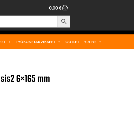
0,00
€
EET
TYÖKONETARVIKKEET
OUTLET
YRITYS
sis2 6×165 mm