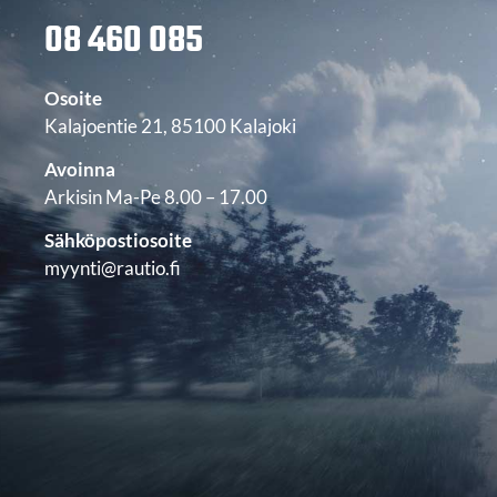
08 460 085
Osoite
Kalajoentie 21, 85100 Kalajoki
Avoinna
Arkisin Ma-Pe 8.00 – 17.00
Sähköpostiosoite
myynti@rautio.fi