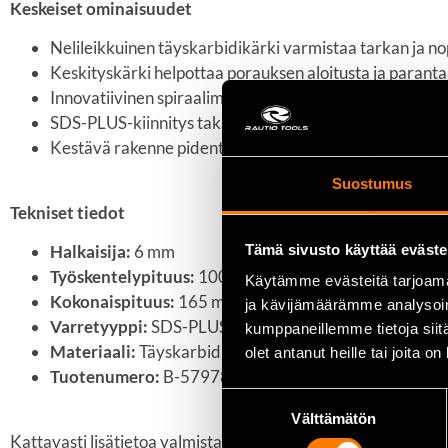
Keskeiset ominaisuudet
Nelileikkuinen täyskarbidikärki varmistaa tarkan ja n
Keskityskärki helpottaa porauksen aloitusta ja paranta
Innovatiivinen spiraalimuotoilu mahdollistaa tehokkaa
SDS-PLUS-kiinnitys takaa yhteensopivuuden useimpie
Kestävä rakenne pidentää terän käyttöikää vaativissak
Suostumus
Tekniset tiedot
Tämä sivusto käyttää eväste
Halkaisija:
6 mm
Työskentelypituus:
100 mm
Käytämme evästeitä tarjoama
Kokonaispituus:
165 mm
ja kävijämäärämme analysoim
Varretyyppi:
SDS-PLUS
kumppaneillemme tietoja siitä
Materiaali:
Täyskarbidinen nelileikkuinen kärki
olet antanut heille tai joita o
Tuotenumero:
B-57978
Suostumuksen
Välttämätön
valinta
Kattavasti lisätietoa valmistajan sivuilta
Makita.fi