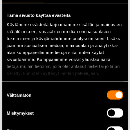
Koot:
6,0–10,0 mm (0,1 mm välein)
Materiaali:
HSS (High-Speed Steel)
Tämä sivusto käyttää evästeitä
Käytämme evästeitä tarjoamamme sisällön ja mainosten
Standardi:
DIN 338
räätälöimiseen, sosiaalisen median ominaisuuksien
Kärjen kulma:
118°
tukemiseen ja kävijämäärämme analysoimiseen. Lisäksi
jaamme sosiaalisen median, mainosalan ja analytiikka-
Pakkaus:
Metallirasia
alan kumppaneillemme tietoja siitä, miten käytät
sivustoamme. Kumppanimme voivat yhdistää näitä
tietoja muihin tietoihin, joita olet antanut heille tai joita on
Käyttökohteet
kerätty, kun olet käyttänyt heidän palvelujaan.
Metallin tarkkuusporaukset
Teolliset ja ammattikäyttöön tarkoitetut poraustyöt
Suostumuksen
Välttämätön
valinta
Konepajatyöt ja metallirakentaminen
Sovellukset, joissa vaaditaan tarkkoja porakokoja
Mieltymykset