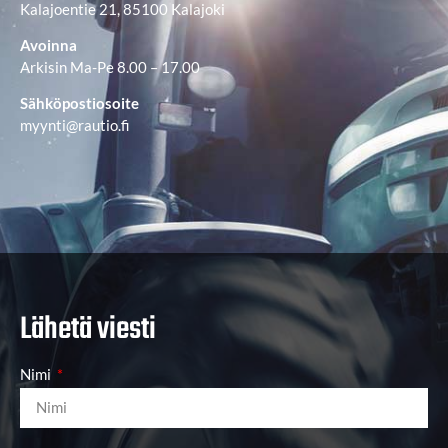
Kalajoentie 21, 85100 Kalajoki
Avoinna
Arkisin Ma-Pe 8.00 – 17.00
Sähköpostiosoite
myynti@rautio.fi
Lähetä viesti
Nimi