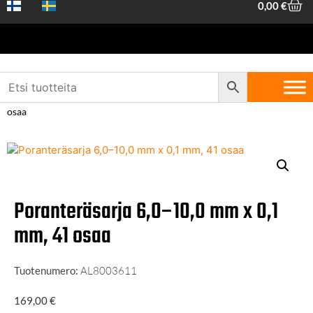
0,00
€
Etusivu
/
Koneet ja työkalut
/
Tarvikkeet Työkaluille
/
Poranterät ja
reikäsahat
/
Metalliporat
/ Poranteräsarja 6,0–10,0 mm x 0,1 mm, 41
osaa
Poranteräsarja 6,0–10,0 mm x 0,1
mm, 41 osaa
Tuotenumero:
AL8003611
169,00
€