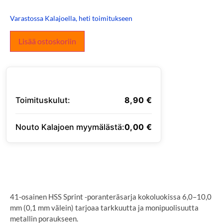
Varastossa Kalajoella, heti toimitukseen
Lisää ostoskoriin
Toimituskulut:
8,90
€
Nouto Kalajoen myymälästä:
0,00
€
SYÖTÄ TOIMITUSOSOITE
41-osainen HSS Sprint -poranteräsarja kokoluokissa 6,0–10,0
mm (0,1 mm välein) tarjoaa tarkkuutta ja monipuolisuutta
metallin poraukseen.