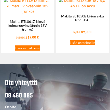
Makita BL1850B Li-ion akku
18V 5,0Ah
Makita BTL061Z Iskevä
kulmaruuvinväännin 18V
(runko)
89,00
€
114,00
€
219,00
€
346,00
€
Lisää ostoskoriin
Lisää ostoskoriin
Ota yhteyttä
08 460 085
Osoite