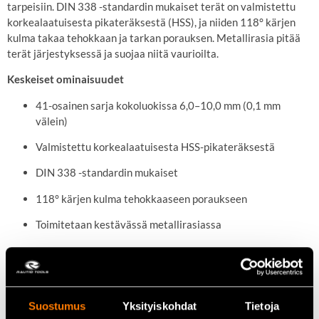
tarpeisiin.
DIN 338 -standardin mukaiset terät on valmistettu
korkealaatuisesta pikateräksestä (HSS), ja niiden 118° kärjen
kulma takaa tehokkaan ja tarkan porauksen.
Metallirasia pitää
terät järjestyksessä ja suojaa niitä vaurioilta.
Keskeiset ominaisuudet
41-osainen sarja kokoluokissa 6,0–10,0 mm (0,1 mm
välein)
Valmistettu korkealaatuisesta HSS-pikateräksestä
DIN 338 -standardin mukaiset
118° kärjen kulma tehokkaaseen poraukseen
Toimitetaan kestävässä metallirasiassa
Tekniset tiedot
Terien määrä:
41
Suostumus
Yksityiskohdat
Tietoja