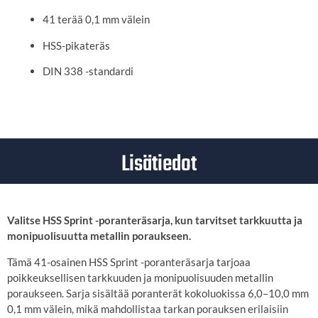
41 terää 0,1 mm välein
HSS-pikateräs
DIN 338 -standardi
Lisätiedot
Valitse HSS Sprint -poranteräsarja, kun tarvitset tarkkuutta ja
monipuolisuutta metallin poraukseen.
Tämä 41-osainen HSS Sprint -poranteräsarja tarjoaa
poikkeuksellisen tarkkuuden ja monipuolisuuden metallin
poraukseen.
Sarja sisältää poranterät kokoluokissa 6,0–10,0 mm
0,1 mm välein, mikä mahdollistaa tarkan porauksen erilaisiin