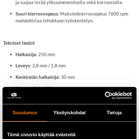
ja suojaa terää ylikuumenemiselta sekä korroosiolta.
Suuri kierrosnopeus:
Maksimikierrosnopeus 7600 rpm
mahdollistaa tehokkaan työskentelyn.
Tekniset tiedot
Halkaisija:
250 mm
Leveys:
2,8 mm / 1,8 mm
Keskireiän halkaisija:
30 mm
Hammasluku:
60
Hammasprofiili:
ATB 10°
Maksimikierrosnopeus:
7600 rpm
Suostumus
Yksityiskohdat
Tietoja
Käyttökohteet
Tämä sivusto käyttää evästeitä