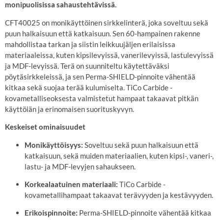
monipuolisissa sahaustehtävissä.
CFT40025 on monikäyttöinen sirkkelinterä, joka soveltuu sekä
puun halkaisuun että katkaisuun.
Sen 60-hampainen rakenne
mahdollistaa tarkan ja siistin leikkuujäljen erilaisissa
materiaaleissa, kuten kipsilevyissä, vanerilevyissä, lastulevyissä
ja MDF-levyissä.
Terä on suunniteltu käytettäväksi
pöytäsirkkeleissä, ja sen Perma-SHIELD-pinnoite vähentää
kitkaa sekä suojaa terää kulumiselta.
TiCo Carbide -
kovametalliseoksesta valmistetut hampaat takaavat pitkän
käyttöiän ja erinomaisen suorituskyvyn.
Keskeiset ominaisuudet
Monikäyttöisyys:
Soveltuu sekä puun halkaisuun että
katkaisuun, sekä muiden materiaalien, kuten kipsi-, vaneri-,
lastu- ja MDF-levyjen sahaukseen.
Korkealaatuinen materiaali:
TiCo Carbide -
kovametallihampaat takaavat terävyyden ja kestävyyden.
Erikoispinnoite:
Perma-SHIELD-pinnoite vähentää kitkaa