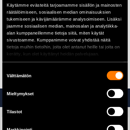
Käytämme evästeitä tarjoamamme sisällön ja mainosten
Puuntyöstö:
Soveltuu erinomaisesti puun halkaisuun ja
katkaisuun.
räätälöimiseen, sosiaalisen median ominaisuuksien
tukemiseen ja kävijämäärämme analysoimiseen. Lisäksi
Levyjen sahaus:
Tehokas kipsi-, vaneri-, lastu- ja MDF-
jaamme sosiaalisen median, mainosalan ja analytiikka-
levyjen leikkaamisessa.
alan kumppaneillemme tietoja siitä, miten käytät
Pöytäsirkkelit:
Suunniteltu käytettäväksi erityisesti
sivustoamme. Kumppanimme voivat yhdistää näitä
pöytäsirkkeleissä.
tietoja muihin tietoihin, joita olet antanut heille tai joita on
kerätty, kun olet käyttänyt heidän palvelujaan.
Kaikki pyörösahanterät löydät täältä
Suostumuksen
Välttämätön
valinta
Mieltymykset
Tutustu myös
Tilastot
Markkinointi