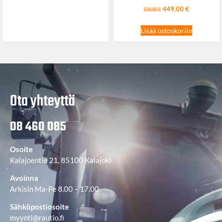
449,00
€
530,00
€
Lisää ostoskoriin
Ota yhteyttä
08 460 085
Osoite
Kalajoentie 21, 85100 Kalajoki
Avoinna
Arkisin Ma-Pe 8.00 – 17.00
Sähköpostiosoite
myynti@rautio.fi