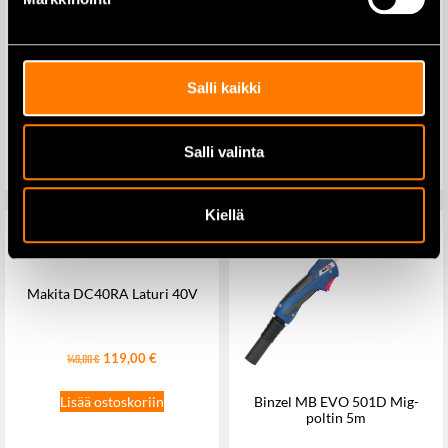
Makita DAS180Z
Pölynimuri-/puhallin runko
Makita DF002GD201
Akkuporakone 40V, akut
Salli kaikki
2×2,5Ah ja laturi
175,00
€
199,00
€
499,00
€
589,00
€
Lisää ostoskoriin
Salli valinta
Lisää ostoskoriin
Kiellä
Makita DC40RA Laturi 40V
119,00
€
149,00
€
Lisää ostoskoriin
Binzel MB EVO 501D Mig-
poltin 5m