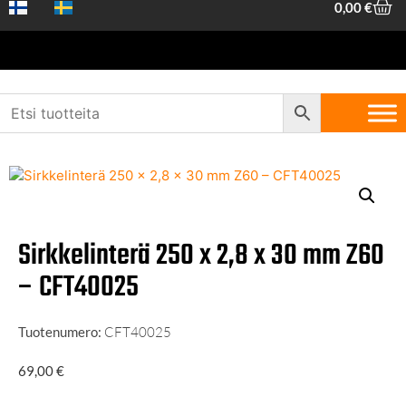
0,00
€
Etusivu
/
Koneet ja työkalut
/
Tarvikkeet Työkaluille
/
Pyörösahan
terät
/ Sirkkelinterä 250 x 2,8 x 30 mm Z60 – CFT40025​
Sirkkelinterä 250 x 2,8 x 30 mm Z60
– CFT40025​
Tuotenumero:
CFT40025
69,00
€