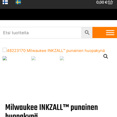
0,00
€
Etusivu
/
Koneet ja työkalut
/
Yleistarvikkeet ja
kemikaalit
/ Milwaukee INKZALL™ punainen huopakynä
Milwaukee INKZALL™ punainen
huopakynä