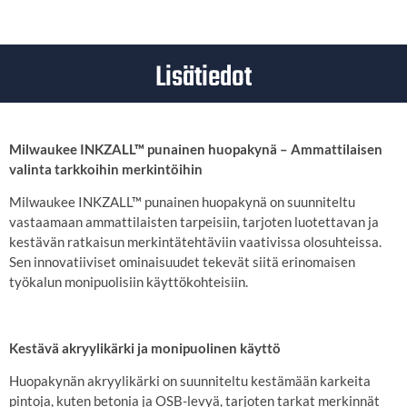
Lisätiedot
Milwaukee INKZALL™ punainen huopakynä – Ammattilaisen
valinta tarkkoihin merkintöihin
Milwaukee INKZALL™ punainen huopakynä on suunniteltu
vastaamaan ammattilaisten tarpeisiin, tarjoten luotettavan ja
kestävän ratkaisun merkintätehtäviin vaativissa olosuhteissa.
Sen innovatiiviset ominaisuudet tekevät siitä erinomaisen
työkalun monipuolisiin käyttökohteisiin.
Kestävä akryylikärki ja monipuolinen käyttö
Huopakynän akryylikärki on suunniteltu kestämään karkeita
pintoja, kuten betonia ja OSB-levyä, tarjoten tarkat merkinnät