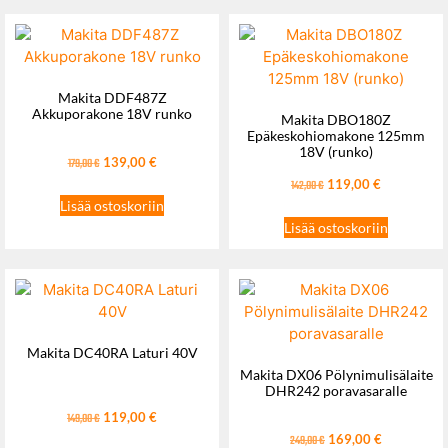
Makita DDF487Z
Akkuporakone 18V runko
Makita DBO180Z
Epäkeskohiomakone 125mm
18V (runko)
139,00
€
179,00
€
119,00
€
142,00
€
Lisää ostoskoriin
Lisää ostoskoriin
Makita DC40RA Laturi 40V
Makita DX06 Pölynimulisälaite
DHR242 poravasaralle
119,00
€
149,00
€
169,00
€
249,00
€