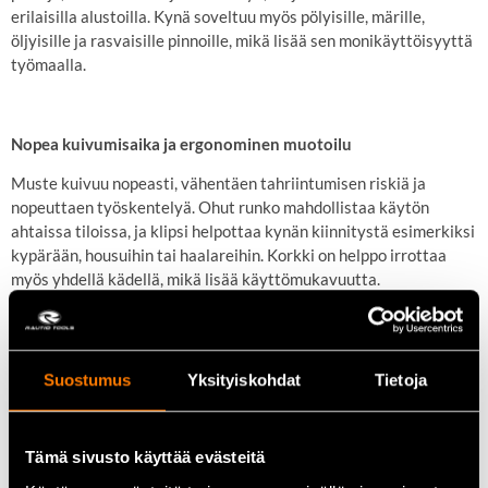
erilaisilla alustoilla. Kynä soveltuu myös pölyisille, märille,
öljyisille ja rasvaisille pinnoille, mikä lisää sen monikäyttöisyyttä
työmaalla.
Nopea kuivumisaika ja ergonominen muotoilu
Muste kuivuu nopeasti, vähentäen tahriintumisen riskiä ja
nopeuttaen työskentelyä. Ohut runko mahdollistaa käytön
ahtaissa tiloissa, ja klipsi helpottaa kynän kiinnitystä esimerkiksi
kypärään, housuihin tai haalareihin. Korkki on helppo irrottaa
myös yhdellä kädellä, mikä lisää käyttömukavuutta.
Pitkä käyttöikä ja luotettavuus
Suostumus
Yksityiskohdat
Tietoja
Kynä jatkaa kirjoittamista jopa 72 tunnin jälkeen ilman korkkia,
mikä vähentää huolta musteen kuivumisesta. Tämä ominaisuus
tekee siitä luotettavan työkalun pitkäkestoisiin projekteihin.
Tämä sivusto käyttää evästeitä