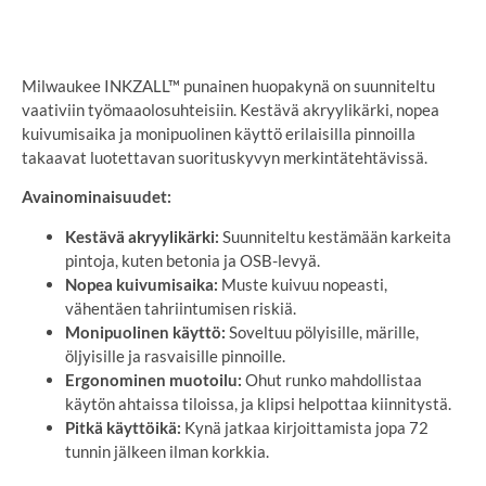
SYÖTÄ TOIMITUSOSOITE
Milwaukee INKZALL™ punainen huopakynä on suunniteltu
vaativiin työmaaolosuhteisiin. Kestävä akryylikärki, nopea
kuivumisaika ja monipuolinen käyttö erilaisilla pinnoilla
takaavat luotettavan suorituskyvyn merkintätehtävissä.
Avainominaisuudet:
Kestävä akryylikärki:
Suunniteltu kestämään karkeita
pintoja, kuten betonia ja OSB-levyä.
Nopea kuivumisaika:
Muste kuivuu nopeasti,
vähentäen tahriintumisen riskiä.
Monipuolinen käyttö:
Soveltuu pölyisille, märille,
öljyisille ja rasvaisille pinnoille.
Ergonominen muotoilu:
Ohut runko mahdollistaa
käytön ahtaissa tiloissa, ja klipsi helpottaa kiinnitystä.
Pitkä käyttöikä:
Kynä jatkaa kirjoittamista jopa 72
tunnin jälkeen ilman korkkia.