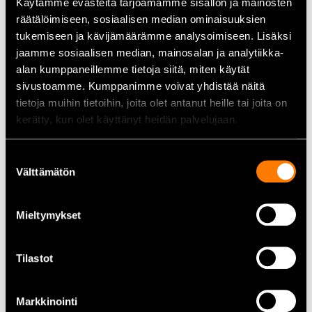
Käytämme evästeitä tarjoamamme sisällön ja mainosten
räätälöimiseen, sosiaalisen median ominaisuuksien
Tekniset tiedot:
tukemiseen ja kävijämäärämme analysoimiseen. Lisäksi
Kärki:
Akryylikärki
jaamme sosiaalisen median, mainosalan ja analytiikka-
Muste:
Punainen
alan kumppaneillemme tietoja siitä, miten käytät
Rakenne:
Ohut runko, klipsi kiinnitystä varten
sivustoamme. Kumppanimme voivat yhdistää näitä
Käyttöikä ilman korkkia:
Jopa 72 tuntia
tietoja muihin tietoihin, joita olet antanut heille tai joita on
Soveltuvat pinnat:
Betoni, puu, metalli, vaneri, OSB-levy,
kerätty, kun olet käyttänyt heidän palvelujaan.
muovi; pölyiset, märät, öljyiset ja rasvaiset pinnat
Lisätietoja
Milwaukee.fi
Suostumuksen
Välttämätön
valinta
Huolto ja käyttöohjeet:
Mieltymykset
Sulje korkki huolellisesti käytön jälkeen estääksesi
musteen kuivumisen.
Säilytä kynä vaakasuorassa, kuivassa ja viileässä paikassa.
Tilastot
Vältä altistamasta kynää äärimmäisille lämpötiloille tai
suoralle auringonvalolle.
Markkinointi