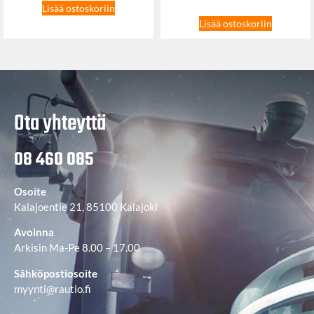
Lisää ostoskoriin
Lisää ostoskoriin
Ota yhteyttä
08 460 085
Osoite
Kalajoentie 21, 85100 Kalajoki
Avoinna
Arkisin Ma-Pe 8.00 – 17.00
Sähköpostiosoite
myynti@rautio.fi