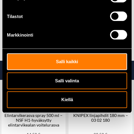
Harraste- ja askartelutyöt:
Tarkat ja kestävät liitokset
Kotitalous ja paja:
Monipuolinen yleisliima
Tilastot
Markkinointi
Kaikki tekniset kemikaalit löydät täältä
Salli kaikki
Tutustu myös
Salli valinta
Kiellä
Elintarvikerasva spray 500 ml –
KNIPEX linjapihdit 180 mm –
NSF H1-hyväksytty
03 02 180
elintarvikealan voitelurasva