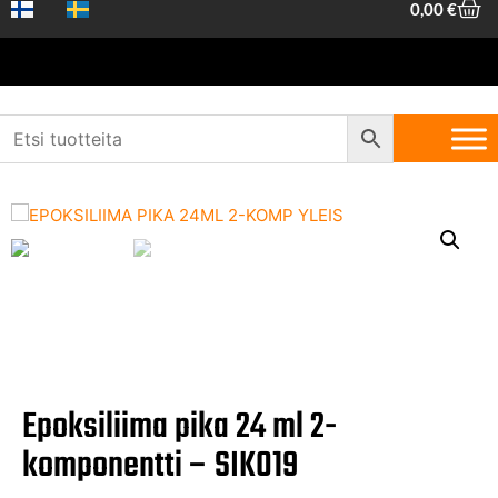
0,00
€
Etusivu
/
Koneet ja työkalut
/
Yleistarvikkeet ja kemikaalit
/
Tekniset
kemikaalit
/ Epoksiliima pika 24 ml 2-komponentti – SIK019
Epoksiliima pika 24 ml 2-
komponentti – SIK019