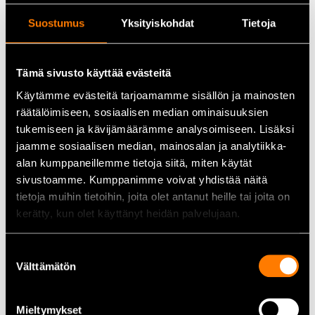
Suostumus
Yksityiskohdat
Tietoja
Tekniset tiedot
Tyyppi:
Epoksiliima
Tämä sivusto käyttää evästeitä
Käytämme evästeitä tarjoamamme sisällön ja mainosten
Koostumus:
2-komponenttinen
räätälöimiseen, sosiaalisen median ominaisuuksien
Tilavuus:
24 ml
tukemiseen ja kävijämäärämme analysoimiseen. Lisäksi
jaamme sosiaalisen median, mainosalan ja analytiikka-
Kovettuminen:
Pika
alan kumppaneillemme tietoja siitä, miten käytät
Käyttö:
Yleiset liimaus- ja korjaustyöt
sivustoamme. Kumppanimme voivat yhdistää näitä
tietoja muihin tietoihin, joita olet antanut heille tai joita on
Tuotekoodi:
SIK019
kerätty, kun olet käyttänyt heidän palvelujaan.
Käyttökohteet
Suostumuksen
Välttämätön
valinta
Korjaustyöt:
Halkeamien ja rikkoutuneiden osien paikkaus
Asennus:
Metallin, muovin ja puun liimaus
Mieltymykset