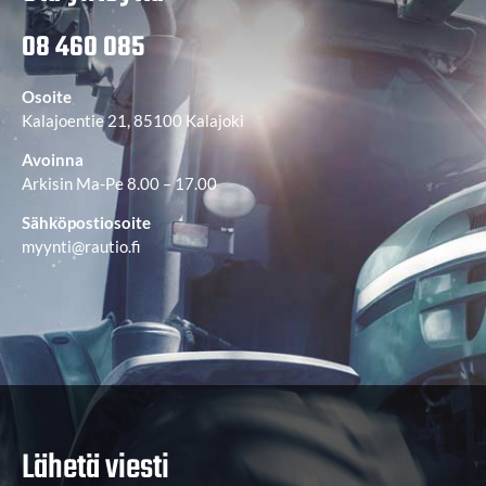
08 460 085
Osoite
Kalajoentie 21, 85100 Kalajoki
Avoinna
Arkisin Ma-Pe 8.00 – 17.00
Sähköpostiosoite
myynti@rautio.fi
Lähetä viesti