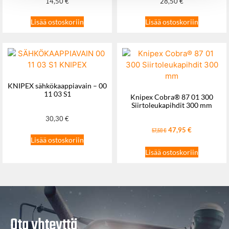
14,50
€
28,50
€
Lisää ostoskoriin
Lisää ostoskoriin
KNIPEX sähkökaappiavain – 00
11 03 S1
Knipex Cobra® 87 01 300
Siirtoleukapihdit 300 mm
30,30
€
47,95
€
57,50
€
Lisää ostoskoriin
Lisää ostoskoriin
Ota yhteyttä