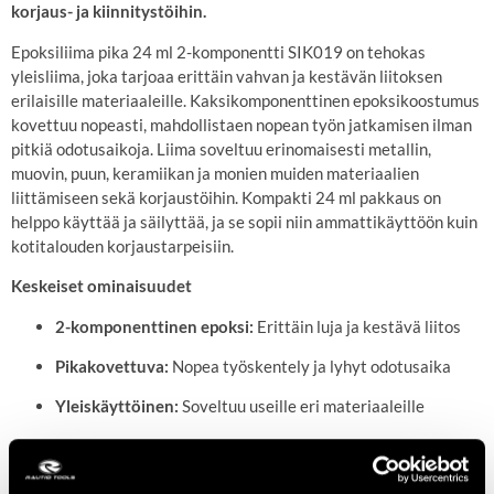
korjaus- ja kiinnitystöihin.
Epoksiliima pika 24 ml 2-komponentti SIK019 on tehokas
yleisliima, joka tarjoaa erittäin vahvan ja kestävän liitoksen
erilaisille materiaaleille. Kaksikomponenttinen epoksikoostumus
kovettuu nopeasti, mahdollistaen nopean työn jatkamisen ilman
pitkiä odotusaikoja. Liima soveltuu erinomaisesti metallin,
muovin, puun, keramiikan ja monien muiden materiaalien
liittämiseen sekä korjaustöihin. Kompakti 24 ml pakkaus on
helppo käyttää ja säilyttää, ja se sopii niin ammattikäyttöön kuin
kotitalouden korjaustarpeisiin.
Keskeiset ominaisuudet
2-komponenttinen epoksi:
Erittäin luja ja kestävä liitos
Pikakovettuva:
Nopea työskentely ja lyhyt odotusaika
Yleiskäyttöinen:
Soveltuu useille eri materiaaleille
Pieni pakkaus:
24 ml helppoihin ja tarkkoihin töihin
Luotettava lopputulos:
Kestää kuormitusta ja käyttöä