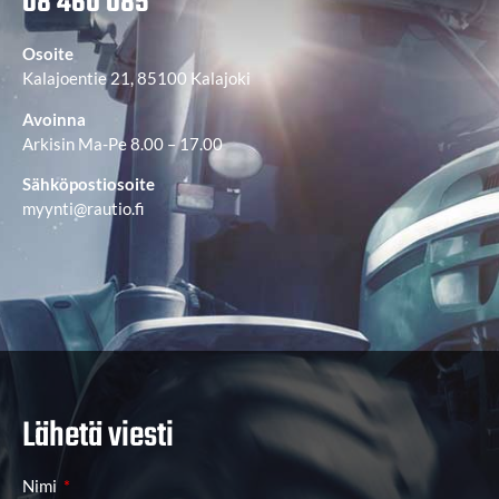
08 460 085
Osoite
Kalajoentie 21, 85100 Kalajoki
Avoinna
Arkisin Ma-Pe 8.00 – 17.00
Sähköpostiosoite
myynti@rautio.fi
Lähetä viesti
Nimi