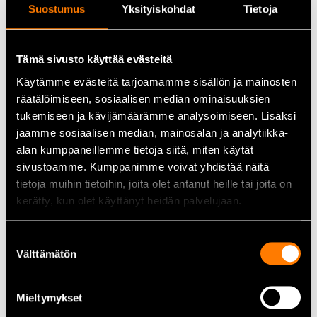
Suostumus
Yksityiskohdat
Tietoja
Tekniset tiedot
Tämä sivusto käyttää evästeitä
Tilavuus:
400 ml
Käytämme evästeitä tarjoamamme sisällön ja mainosten
Väri:
Sininen (RAL 5010)
räätälöimiseen, sosiaalisen median ominaisuuksien
tukemiseen ja kävijämäärämme analysoimiseen. Lisäksi
Maalilaji:
akryylipohjainen spraymaali
jaamme sosiaalisen median, mainosalan ja analytiikka-
Soveltuvat pinnat:
puu, metalli, muovi, lasi, kivi
alan kumppaneillemme tietoja siitä, miten käytät
sivustoamme. Kumppanimme voivat yhdistää näitä
tietoja muihin tietoihin, joita olet antanut heille tai joita on
Käyttökohteet
kerätty, kun olet käyttänyt heidän palvelujaan.
Metalliosat ja koneet
Suostumuksen
Huonekalut, hyllyt ja kalusteet
Välttämätön
valinta
Piharakenteet, aidat ja portit
Mieltymykset
Sisustusprojektit tai kalustemaalaukset