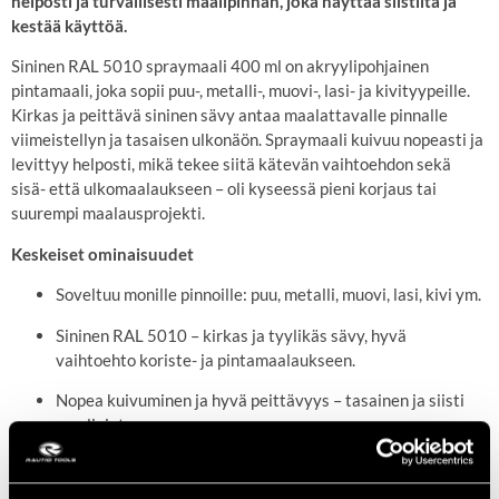
helposti ja turvallisesti maalipinnan, joka näyttää siistiltä ja
kestää käyttöä.
Sininen RAL 5010 spraymaali 400 ml on akryylipohjainen
pintamaali, joka sopii puu-, metalli-, muovi-, lasi- ja kivityypeille.
Kirkas ja peittävä sininen sävy antaa maalattavalle pinnalle
viimeistellyn ja tasaisen ulkonäön. Spraymaali kuivuu nopeasti ja
levittyy helposti, mikä tekee siitä kätevän vaihtoehdon sekä
sisä- että ulkomaalaukseen – oli kyseessä pieni korjaus tai
suurempi maalausprojekti.
Keskeiset ominaisuudet
Soveltuu monille pinnoille: puu, metalli, muovi, lasi, kivi ym.
Sininen RAL 5010 – kirkas ja tyylikäs sävy, hyvä
vaihtoehto koriste- ja pintamaalaukseen.
Nopea kuivuminen ja hyvä peittävyys – tasainen ja siisti
maalipinta.
Tasainen ruiskutusjälki ja hyvä tarttuvuus – soveltuu myös
ulkotiloihin.