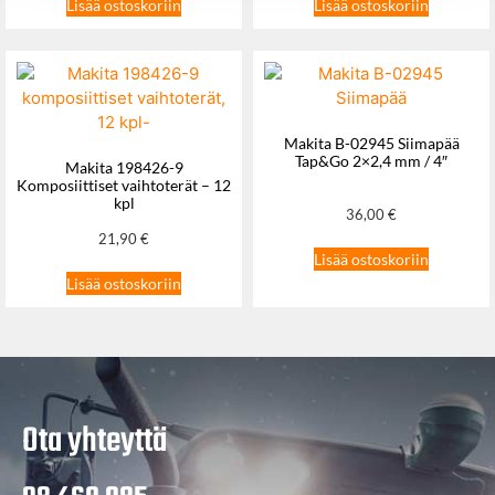
Lisää ostoskoriin
Lisää ostoskoriin
Makita B-02945 Siimapää
Tap&Go 2×2,4 mm / 4″
Makita 198426-9
Komposiittiset vaihtoterät – 12
kpl
36,00
€
21,90
€
Lisää ostoskoriin
Lisää ostoskoriin
Ota yhteyttä