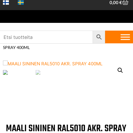
0,00
€
Etusivu
/
Koneet ja työkalut
/
Yleistarvikkeet ja kemikaalit
/
Tekniset
kemikaalit
/
Spraymaalit ja -lakat
/ MAALI SININEN RAL5010 AKR.
SPRAY 400ML
MAALI SININEN RAL5010 AKR. SPRAY