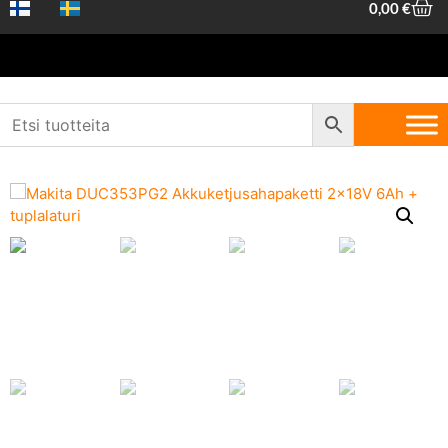
0,00
€
Etusivu
/
Piha ja metsä
/
Akkulaitteet
/
Akkuketjusahat
/ Makita
DUC353PG2 Akkuketjusahapaketti 2x18V 6Ah + tuplalaturi