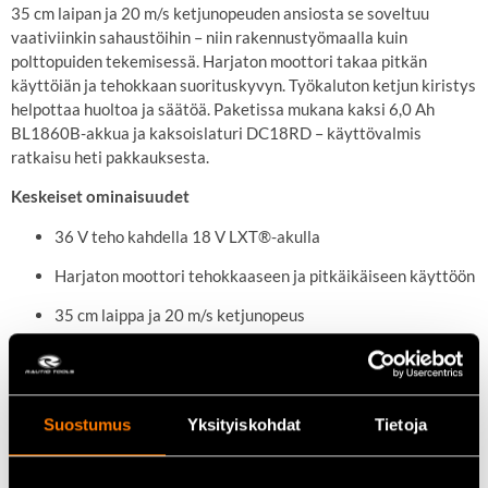
35 cm laipan ja 20 m/s ketjunopeuden ansiosta se soveltuu
vaativiinkin sahaustöihin – niin rakennustyömaalla kuin
polttopuiden tekemisessä. Harjaton moottori takaa pitkän
käyttöiän ja tehokkaan suorituskyvyn. Työkaluton ketjun kiristys
helpottaa huoltoa ja säätöä. Paketissa mukana kaksi 6,0 Ah
BL1860B-akkua ja kaksoislaturi DC18RD – käyttövalmis
ratkaisu heti pakkauksesta.
Keskeiset ominaisuudet
36 V teho kahdella 18 V LXT®-akulla
Harjaton moottori tehokkaaseen ja pitkäikäiseen käyttöön
35 cm laippa ja 20 m/s ketjunopeus
Työkaluton ketjun ja laipan säätö
Mukana 2×6,0 Ah akku ja kaksoislaturi
Suostumus
Yksityiskohdat
Tietoja
Tekniset tiedot