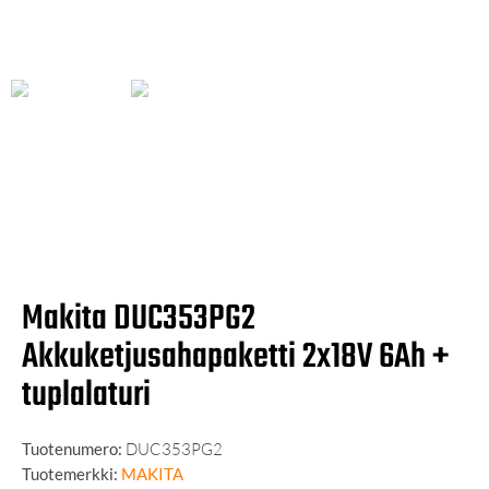
Makita DUC353PG2
Akkuketjusahapaketti 2x18V 6Ah +
tuplalaturi
Tuotenumero:
DUC353PG2
Tuotemerkki:
MAKITA