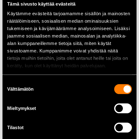
Tämä sivusto käyttää evästeitä
Jännite:
2×18 V (LXT®)
Käytämme evästeitä tarjoamamme sisällön ja mainosten
Laipan pituus:
35 cm
räätälöimiseen, sosiaalisen median ominaisuuksien
tukemiseen ja kävijämäärämme analysoimiseen. Lisäksi
Ketjun jako:
3/8″
jaamme sosiaalisen median, mainosalan ja analytiikka-
Uraleveys:
1,1 mm
alan kumppaneillemme tietoja siitä, miten käytät
sivustoamme. Kumppanimme voivat yhdistää näitä
Ketjunopeus:
20 m/s
tietoja muihin tietoihin, joita olet antanut heille tai joita on
Voiteluöljysäiliö:
200 ml
kerätty, kun olet käyttänyt heidän palvelujaan.
Äänenpainetaso:
89 dB(A)
Suostumuksen
Tärinäarvo:
5,3 m/s²
Välttämätön
valinta
Paino akkujen kanssa:
4,6–5,5 kg
Mieltymykset
Mukana:
2×BL1860B-akku (6,0 Ah), DC18RD-laturi
Tilastot
Käyttöohjeet