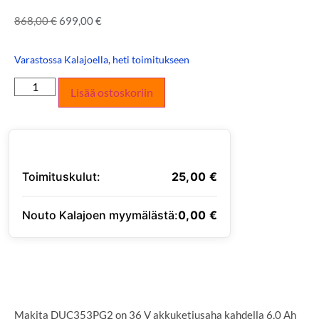
868,00
€
699,00
€
Varastossa Kalajoella, heti toimitukseen
Lisää ostoskoriin
Toimituskulut:
25,00
€
Nouto Kalajoen myymälästä:
0,00
€
SYÖTÄ TOIMITUSOSOITE
Makita DUC353PG2 on 36 V akkuketjusaha kahdella 6,0 Ah