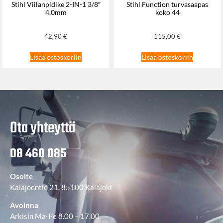
Stihl Viilanpidike 2-IN-1 3/8″
Stihl Function turvasaapas
4,0mm
koko 44
42,90
€
115,00
€
Lisää ostoskoriin
Lisää ostoskoriin
Ota yhteyttä
08 460 085
Osoite
Kalajoentie 21, 85100 Kalajoki
Avoinna
Arkisin Ma-Pe 8.00 – 17.00