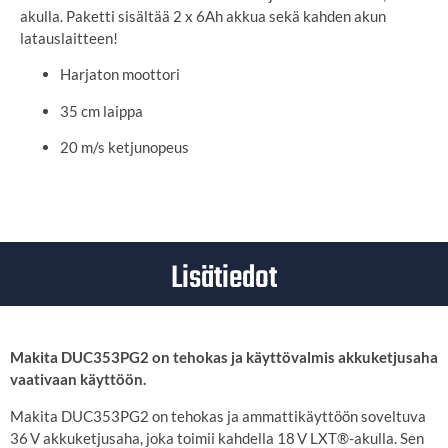
akulla. Paketti sisältää 2 x 6Ah akkua sekä kahden akun
latauslaitteen!
Harjaton moottori
35 cm laippa
20 m/s ketjunopeus
Lisätiedot
Makita DUC353PG2 on tehokas ja käyttövalmis akkuketjusaha
vaativaan käyttöön.
Makita DUC353PG2 on tehokas ja ammattikäyttöön soveltuva
36 V akkuketjusaha, joka toimii kahdella 18 V LXT®-akulla. Sen