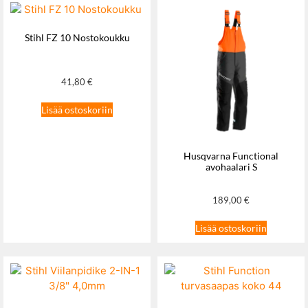
Stihl FZ 10 Nostokoukku
41,80
€
Lisää ostoskoriin
Husqvarna Functional
avohaalari S
189,00
€
Lisää ostoskoriin