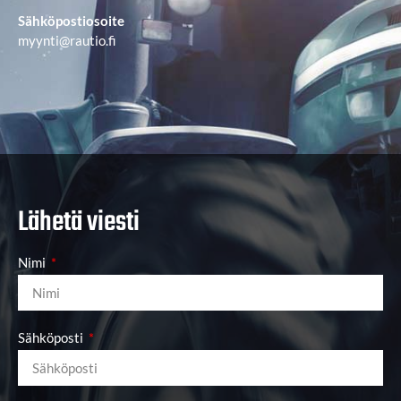
Sähköpostiosoite
myynti@rautio.fi
Lähetä viesti
Nimi
Sähköposti