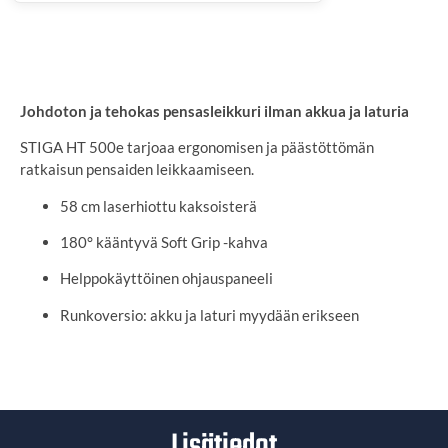
SYÖTÄ TOIMITUSOSOITE
Johdoton ja tehokas pensasleikkuri ilman akkua ja laturia
STIGA HT 500e tarjoaa ergonomisen ja päästöttömän
ratkaisun pensaiden leikkaamiseen.
58 cm laserhiottu kaksoisterä
180° kääntyvä Soft Grip -kahva
Helppokäyttöinen ohjauspaneeli
Runkoversio: akku ja laturi myydään erikseen
Lisätiedot