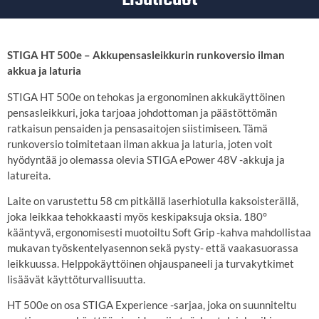
STIGA HT 500e – Akkupensasleikkurin runkoversio ilman
akkua ja laturia
STIGA HT 500e on tehokas ja ergonominen akkukäyttöinen
pensasleikkuri, joka tarjoaa johdottoman ja päästöttömän
ratkaisun pensaiden ja pensasaitojen siistimiseen.
Tämä
runkoversio toimitetaan ilman akkua ja laturia, joten voit
hyödyntää jo olemassa olevia STIGA ePower 48V -akkuja ja
latureita.
Laite on varustettu 58 cm pitkällä laserhiotulla kaksoisterällä,
joka leikkaa tehokkaasti myös keskipaksuja oksia.
180°
kääntyvä, ergonomisesti muotoiltu Soft Grip -kahva mahdollistaa
mukavan työskentelyasennon sekä pysty- että vaakasuorassa
leikkuussa.
Helppokäyttöinen ohjauspaneeli ja turvakytkimet
lisäävät käyttöturvallisuutta.
HT 500e on osa STIGA Experience -sarjaa, joka on suunniteltu