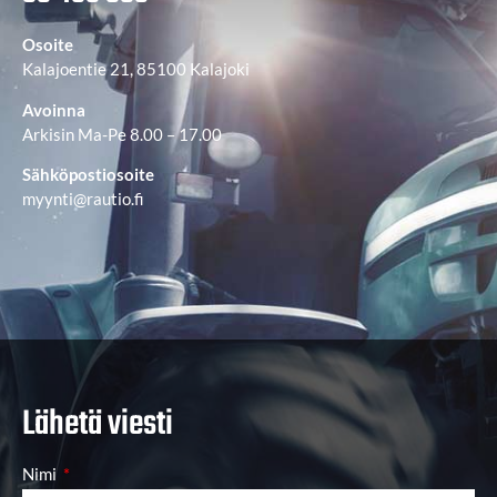
Osoite
Kalajoentie 21, 85100 Kalajoki
Avoinna
Arkisin Ma-Pe 8.00 – 17.00
Sähköpostiosoite
myynti@rautio.fi
Lähetä viesti
Nimi