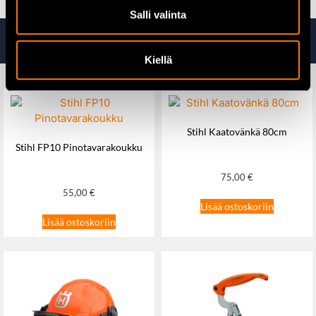
Salli valinta
Tutustu myös
Kiellä
Stihl Kaatovänkä 80cm
Stihl FP10 Pinotavarakoukku
75,00
€
55,00
€
Lisää ostoskoriin
Lisää ostoskoriin