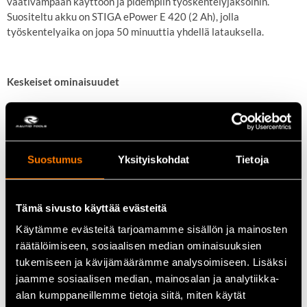
vaativampaan käyttöön ja pidempiin työskentelyjaksoihin.
Suositeltu akku on STIGA ePower E 420 (2 Ah), jolla
työskentelyaika on jopa 50 minuuttia yhdellä latauksella.
Keskeiset ominaisuudet
58 cm laserhiottu kaksoisterä
180° kääntyvä Soft Grip -kahva
Helppokäyttöinen ohjauspaneeli
Suostumus
Yksityiskohdat
Tietoja
Turvakytkimet lisäävät turvallisuutta
Runkoversio:
akku
ja
laturi
myydään erikseen
Tämä sivusto käyttää evästeitä
Käytämme evästeitä tarjoamamme sisällön ja mainosten
räätälöimiseen, sosiaalisen median ominaisuuksien
Tekniset tiedot
tukemiseen ja kävijämäärämme analysoimiseen. Lisäksi
jaamme sosiaalisen median, mainosalan ja analytiikka-
Virtalähde:
48V litiumioniakku (ei sisälly toimitukseen)
alan kumppaneillemme tietoja siitä, miten käytät
Moottorin tyyppi:
Hiiliharjallinen