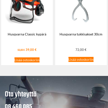
Husqvarna Classic kypärä
Husqvarna tukkisakset 30cm
39,00
€
72,00
€
55,00
€
Lisää ostoskoriin
Lisää ostoskoriin
Ota yhteyttä
08 460 085