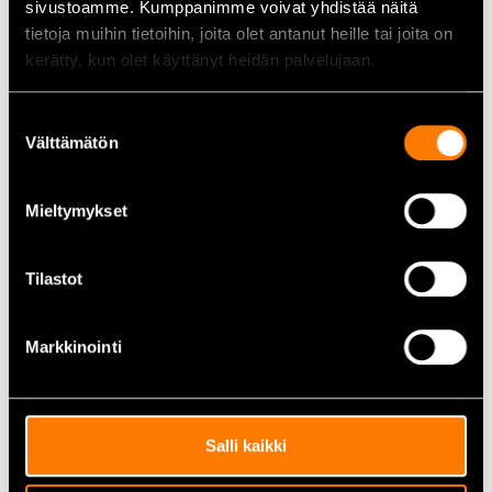
sivustoamme. Kumppanimme voivat yhdistää näitä
tietoja muihin tietoihin, joita olet antanut heille tai joita on
Teho:
0,35 kW
kerätty, kun olet käyttänyt heidän palvelujaan.
Leikkuupituus:
51 cm
Terän pituus:
58 cm
Suostumuksen
Välttämätön
valinta
Hammasväli:
27 mm
Leikkuukapasiteetti (halkaisija):
18 mm
Mieltymykset
Terän nopeus:
3500 spm
Kahva:
180° kääntyvä, 3 asentoa
Tilastot
Paino ilman akkua:
3,5 kg
Markkinointi
Suositeltu akku:
STIGA ePower E 420 (2 Ah)
Kattavasti lisätietoja
Stiga.fi
Salli kaikki