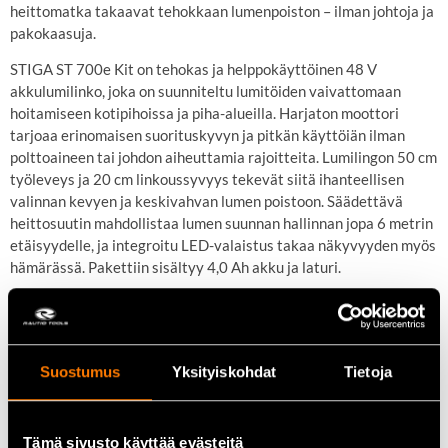
heittomatka takaavat tehokkaan lumenpoiston – ilman johtoja ja
pakokaasuja.
STIGA ST 700e Kit on tehokas ja helppokäyttöinen 48 V
akkulumilinko, joka on suunniteltu lumitöiden vaivattomaan
hoitamiseen kotipihoissa ja piha-alueilla. Harjaton moottori
tarjoaa erinomaisen suorituskyvyn ja pitkän käyttöiän ilman
polttoaineen tai johdon aiheuttamia rajoitteita. Lumilingon 50 cm
työleveys ja 20 cm linkoussyvyys tekevät siitä ihanteellisen
valinnan kevyen ja keskivahvan lumen poistoon. Säädettävä
heittosuutin mahdollistaa lumen suunnan hallinnan jopa 6 metrin
etäisyydelle, ja integroitu LED-valaistus takaa näkyvyyden myös
hämärässä. Pakettiin sisältyy 4,0 Ah akku ja laturi.
Keskeiset ominaisuudet
Suostumus
Yksityiskohdat
Tietoja
48 V akkujärjestelmä
Harjaton moottori pitkäikäiseen käyttöön
Tämä sivusto käyttää evästeitä