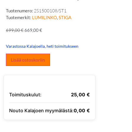
Tuotenumero:
2S1500108/ST1
Tuotemerkit:
LUMILINKO
,
STIGA
699,00
€
669,00
€
Varastossa Kalajoella, heti toimitukseen
Lisää ostoskoriin
Toimituskulut:
25,00
€
Nouto Kalajoen myymälästä:
0,00
€
SYÖTÄ TOIMITUSOSOITE