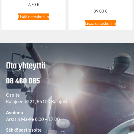
7,70
€
39,00
€
Lisää ostoskoriin
Lisää ostoskoriin
Ota yhteyttä
08 460 085
Osoite
Kalajoentie 21, 85100 Kalajoki
Avoinna
Arkisin Ma-Pe 8.00 – 17.00
Sähköpostiosoite