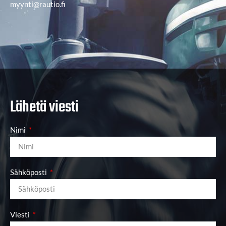
myynti@rautio.fi
Lähetä viesti
Nimi
Sähköposti
Viesti