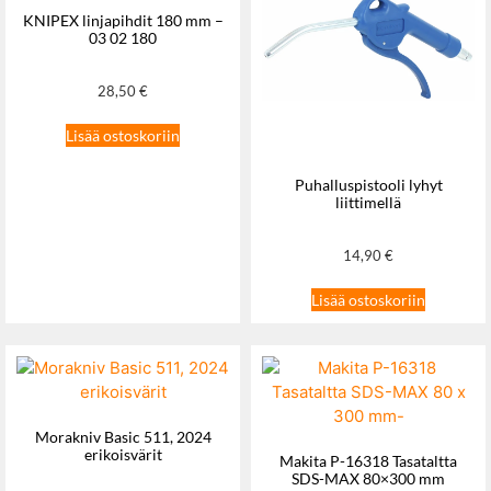
KNIPEX linjapihdit 180 mm –
03 02 180
28,50
€
Lisää ostoskoriin
Puhalluspistooli lyhyt
liittimellä
14,90
€
Lisää ostoskoriin
Morakniv Basic 511, 2024
erikoisvärit
Makita P-16318 Tasataltta
SDS-MAX 80×300 mm