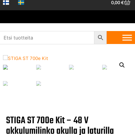
0,00
€
Etusivu
/
Piha ja metsä
/
Talvituotteet
/
Lumilingot
/ STIGA ST 700e
Kit – 48 V akkulumilinko akulla ja laturilla
STIGA ST 700e Kit – 48 V
akkulumilinko akulla ja laturilla