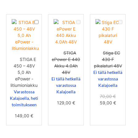
STIGA
STIGA
Stiga
E
ePower
EC
450
E
430
–
440
F
48V
Akku
pikalaturi
5,0
4.0Ah
48V
Ah
48V
ePower
1
×
STIGA
1
×
Stiga EC
-
1
×
STIGA E
ePower E 440
430 F
litiumioniakku
450 – 48V
Akku 4.0Ah
pikalaturi 48V
5,0 Ah
48V
Ei tällä hetkellä
ePower -
Ei tällä hetkellä
varastossa
litiumioniakku
varastossa
Kalajoella
Varastossa
Kalajoella
70,00
€
Kalajoella, heti
129,00
€
59,00
€
toimitukseen
149,00
€