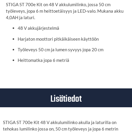
STIGA ST 700e Kit on 48 V akkulumilinko, jossa 50 cm
työleveys, jopa 6 m heittoetäisyys ja LED-valo. Mukana akku
4,0AH ja laturi.
48 V akkujärjestelmä
Harjaton moottori pitkäikäiseen käyttöön
Työleveys 50 cm ja lumen syvyys jopa 20 cm
Heittomatka jopa 6 metriä
Lisätiedot
STIGA ST 700e Kit 48 V akkulumilinko akulla ja laturilla on
tehokas lumilinko jossa on, 50 cm työleveys ja jopa 6 metrin