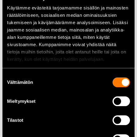
Työleveys 50 cm ja lumen syvyys jopa 20 cm
Käytämme evästeitä tarjoamamme sisällön ja mainosten
Heittomatka jopa 6 metriä
räätälöimiseen, sosiaalisen median ominaisuuksien
LED-valo hämäräkäyttöön
tukemiseen ja kävijämäärämme analysoimiseen. Lisäksi
jaamme sosiaalisen median, mainosalan ja analytiikka-
Säädettävä heittosuutin
alan kumppaneillemme tietoja siitä, miten käytät
sivustoamme. Kumppanimme voivat yhdistää näitä
Sisältää akun ja laturin
tietoja muihin tietoihin, joita olet antanut heille tai joita on
kerätty, kun olet käyttänyt heidän palvelujaan.
Tekniset tiedot
Suostumuksen
Jännite: 48 V
Välttämätön
valinta
Moottorityyppi: harjaton
Työleveys: 50 cm
Mieltymykset
Heittosuunta: säädettävä 180°
Tilastot
Heittoetäisyys: jopa 6 m
Lumen maksimisyvyys: 20 cm