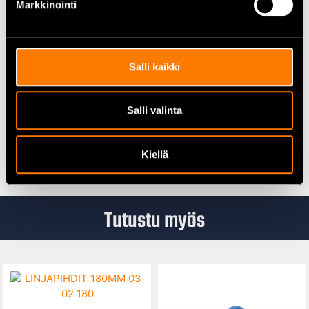
Markkinointi
Toimitus sisältää: 4,0 Ah akun ja laturin
Paino: noin 15 kg
Salli kaikki
Kattavasti lisätietoja löydät valmistajan sivuilta
Stiga.fi
Salli valinta
Kaikki lumilingot löydät
täältä
Kiellä
Tutustu myös