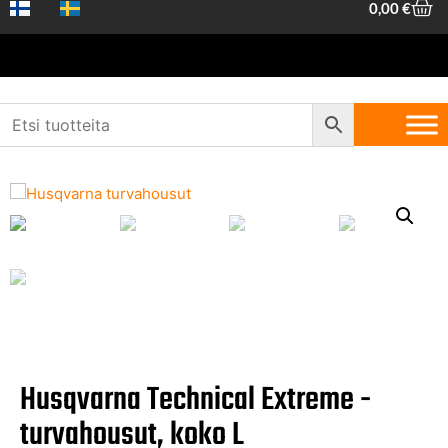
0,00
€
Etusivu
/
Työvaatteet ja -suojaimet
/
Metsurin asut ja
suojaimet
/ Husqvarna Technical Extreme -turvahousut, koko L
Husqvarna Technical Extreme -
turvahousut, koko L