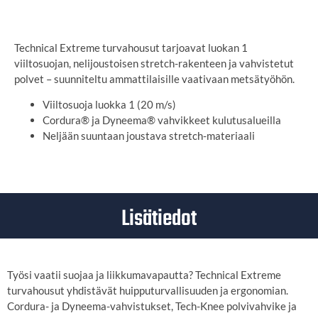
Technical Extreme turvahousut tarjoavat luokan 1
viiltosuojan, nelijoustoisen stretch-rakenteen ja vahvistetut
polvet – suunniteltu ammattilaisille vaativaan metsätyöhön.
Viiltosuoja luokka 1 (20 m/s)
Cordura® ja Dyneema® vahvikkeet kulutusalueilla
Neljään suuntaan joustava stretch-materiaali
Lisätiedot
Työsi vaatii suojaa ja liikkumavapautta? Technical Extreme
turvahousut yhdistävät huipputurvallisuuden ja ergonomian.
Cordura- ja Dyneema-vahvistukset, Tech-Knee polvivahvike ja