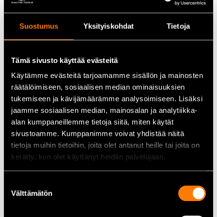
Säädettävä vyötärö ja hakaset istuvuuden
varmistamiseksi
Suostumus
Yksityiskohdat
Tietoja
Henkselit mukana tukemaan housujen pysyvyyttä
käytössä
Tämä sivusto käyttää evästeitä
Heijastavat yksityiskohdat näkyvyyden parantamiseksi
Käytämme evästeitä tarjoamamme sisällön ja mainosten
Tekniset tiedot
räätälöimiseen, sosiaalisen median ominaisuuksien
tukemiseen ja kävijämäärämme analysoimiseen. Lisäksi
Hyväksyntä: EN ISO 11393, KWF Profi
jaamme sosiaalisen median, mainosalan ja analytiikka-
Viiltosuoja: Luokka 1 (20 m/s)
alan kumppaneillemme tietoja siitä, miten käytät
sivustoamme. Kumppanimme voivat yhdistää näitä
Materiaalit: useita kerroksia kuten polyamidi/elastaani –
tietoja muihin tietoihin, joita olet antanut heille tai joita on
stretch, Cordura®, Dyneema®
kerätty, kun olet käyttänyt heidän palvelujaan.
Vuorikangas: verkkovuori parantamaan hengittävyyttä
Suostumuksen
Taskut: useita säilytystaskuja
Välttämätön
valinta
Väri: tyypillisesti musta/oranssi/yhdistetty tehosteväritys