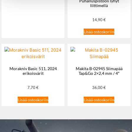
Puhalluspistooli lyhyt
liittimellä
14,90
€
Lisää ostoskoriin
Morakniv Basic 511, 2024
Makita B-02945 Siimapää
erikoisvärit
Tap&Go 2×2,4 mm / 4″
7,70
€
36,00
€
Lisää ostoskoriin
Lisää ostoskoriin