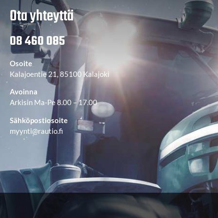
Ota yhteyttä
08 460 085
Osoite
Kalajoentie 21, 85100 Kalajoki
Avoinna
Arkisin Ma-Pe 8.00 – 17.00
Sähköpostiosoite
myynti@rautio.fi