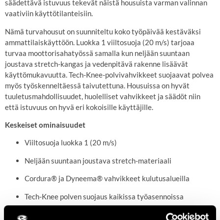
säädettävä istuvuus tekevät näistä housuista varman valinnan
vaativiin käyttötilanteisiin.
Nämä turvahousut on suunniteltu koko työpäivää kestäväksi
ammattilaiskäyttöön. Luokka 1 viiltosuoja (20 m/s) tarjoaa
turvaa moottorisahatyössä samalla kun neljään suuntaan
joustava stretch-kangas ja vedenpitävä rakenne lisäävät
käyttömukavuutta. Tech-Knee-polvivahvikkeet suojaavat polvea
myös työskenneltäessä taivutettuna. Housuissa on hyvät
tuuletusmahdollisuudet, huolelliset vahvikkeet ja säädöt niin
että istuvuus on hyvä eri kokoisille käyttäjille.
Keskeiset ominaisuudet
Viiltosuoja luokka 1 (20 m/s)
Neljään suuntaan joustava stretch-materiaali
Cordura® ja Dyneema® vahvikkeet kulutusalueilla
Tech-Knee polven suojaus kaikissa työasennoissa
Hyvä ilmanvaihto vetoketjut lahkeiden takana