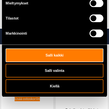
Kattavasti lisätietoa valmistajan sivuilta
Husqvarna.com
Mieltymykset
Kaikki metsurien suojatarvikkeet täältä
Tilastot
Markkinointi
Tutustu myös
Salli kaikki
Salli valinta
STC HD -otsareikäavain 550
mm
Kiellä
353,00
€
Lisää ostoskoriin