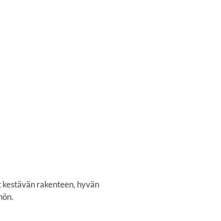
t kestävän rakenteen, hyvän
hön.