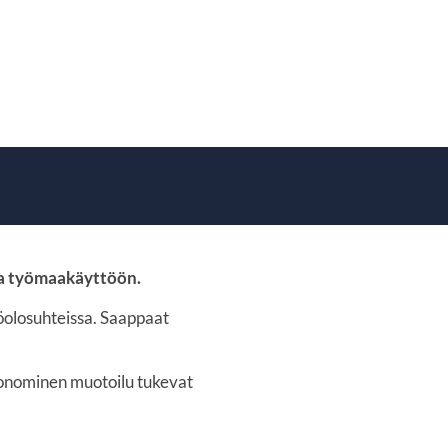
ja työmaakäyttöön.
öolosuhteissa. Saappaat
gonominen muotoilu tukevat