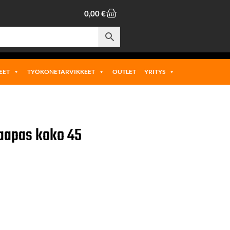
0,00
€
EET
TYÖKONETARVIKKEET
OUTLET
YRITYS
saapas koko 45