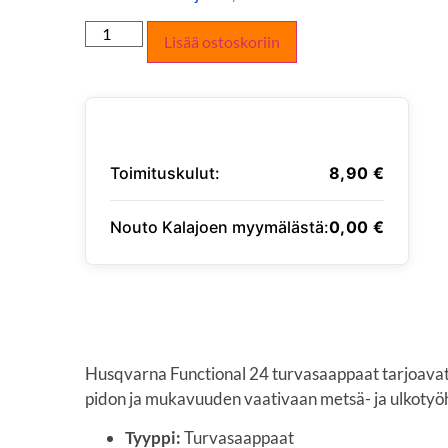
Lisää ostoskoriin
Toimituskulut:
8,90
€
Nouto Kalajoen myymälästä:
0,00
€
SYÖTÄ TOIMITUSOSOITE
Husqvarna Functional 24 turvasaappaat tarjoava
pidon ja mukavuuden vaativaan metsä- ja ulkotyö
Tyyppi:
Turvasaappaat