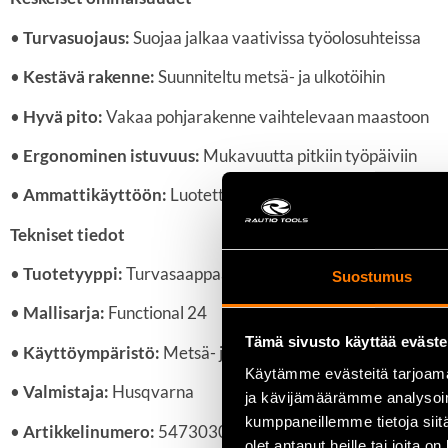
•
Turvasuojaus:
Suojaa jalkaa vaativissa työolosuhteissa
•
Kestävä rakenne:
Suunniteltu metsä- ja ulkotöihin
•
Hyvä pito:
Vakaa pohjarakenne vaihtelevaan maastoon
•
Ergonominen istuvuus:
Mukavuutta pitkiin työpäiviin
•
Ammattikäyttöön:
Luotettava valinta päivittäiseen käytt
Tekniset tiedot
•
Tuotetyyppi:
Turvasaappaat
Suostumus
•
Mallisarja:
Functional 24
Tämä sivusto käyttää eväste
•
Käyttöympäristö:
Metsä- ja ulkotyöt
Käytämme evästeitä tarjoama
•
Valmistaja:
Husqvarna
ja kävijämäärämme analysoim
kumppaneillemme tietoja siitä
•
Artikkelinumero:
547303044
olet antanut heille tai joita o