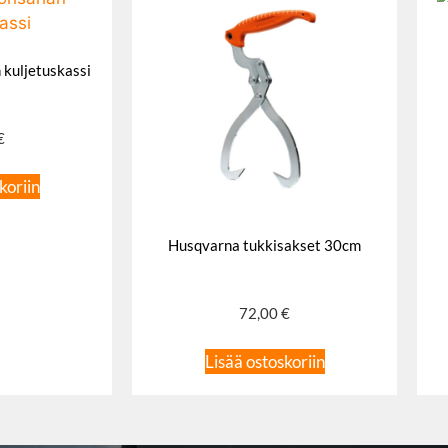
 kuljetuskassi
€
koriin
Husqvarna tukkisakset 30cm
72,00
€
Lisää ostoskoriin