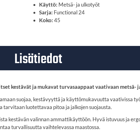
Käyttö:
Metsä- ja ulkotyöt
Sarja:
Functional 24
Koko:
45
Lisätiedot
itset kestävät ja mukavat turvasaappaat vaativaan metsä- 
amaan suojaa, kestävyyttä ja käyttömukavuutta vaativissa ty
 tarvitaan luotettavaa pitoa ja jalkojen suojausta.
aista kestävän valinnan ammattikäyttöön. Hyvä istuvuus ja er
antaa turvallisuutta vaihtelevassa maastossa.