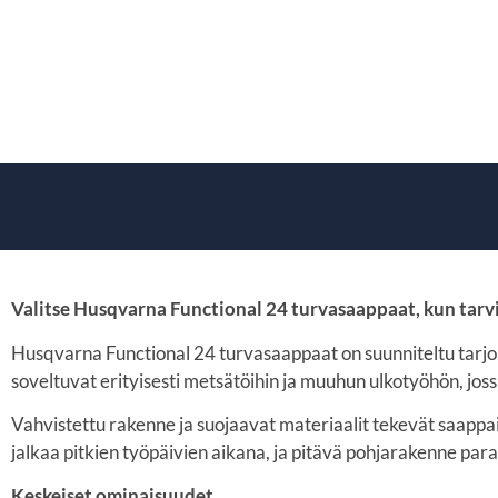
Valitse Husqvarna Functional 24 turvasaappaat, kun tarv
Husqvarna Functional 24 turvasaappaat on suunniteltu tarjo
soveltuvat erityisesti metsätöihin ja muuhun ulkotyöhön, jossa
Vahvistettu rakenne ja suojaavat materiaalit tekevät saapp
jalkaa pitkien työpäivien aikana, ja pitävä pohjarakenne par
Keskeiset ominaisuudet