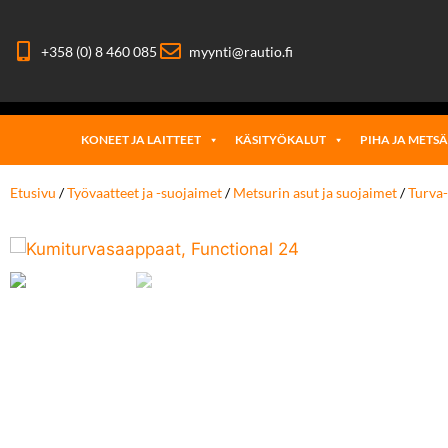
+358 (0) 8 460 085
myynti@rautio.fi
KONEET JA LAITTEET
KÄSITYÖKALUT
PIHA JA METS
Etusivu
/
Työvaatteet ja -suojaimet
/
Metsurin asut ja suojaimet
/
Turva-