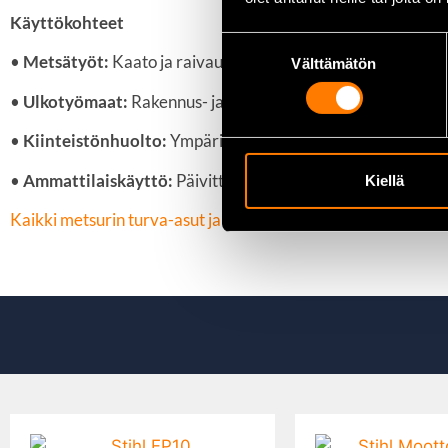
Käyttökohteet
Suostumuksen
•
Metsätyöt:
Kaato ja raivaus
Välttämätön
valinta
•
Ulkotyömaat:
Rakennus- ja kunnossapitotyöt
•
Kiinteistönhuolto:
Ympärivuotinen ulkokäyttö
•
Ammattilaiskäyttö:
Päivittäinen työympäristö
Kiellä
Kaikki metsurin turva-asut ja kengät löydät täältä