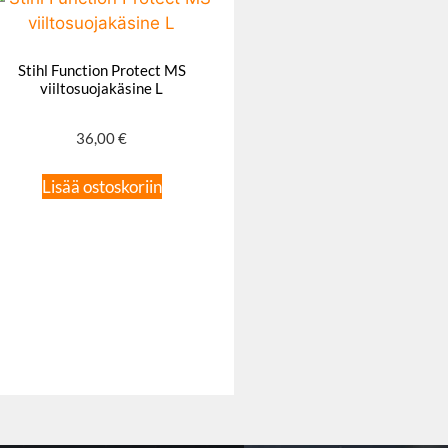
Stihl Function Protect MS
viiltosuojakäsine L
36,00
€
Lisää ostoskoriin