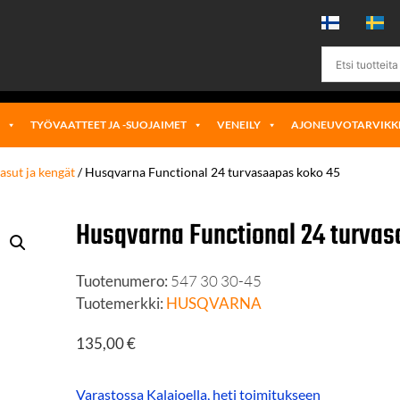
Ä
TYÖVAATTEET JA -SUOJAIMET
VENEILY
AJONEUVOTARVIKK
asut ja kengät
/ Husqvarna Functional 24 turvasaapas koko 45
Husqvarna Functional 24 turva
Tuotenumero:
547 30 30-45
Tuotemerkki:
HUSQVARNA
135,00
€
Varastossa Kalajoella, heti toimitukseen