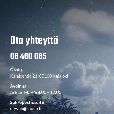
Ota yhteyttä
08 460 085
Osoite
Kalajoentie 21, 85100 Kalajoki
Avoinna
Arkisin Ma-Pe 8.00 – 17.00
Sähköpostiosoite
myynti@rautio.fi