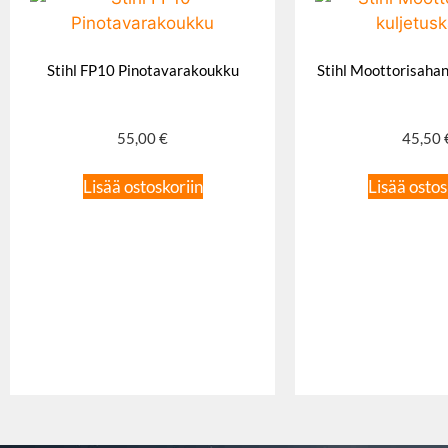
Stihl FP10 Pinotavarakoukku
Stihl Moottorisahan
55,00
€
45,50
Lisää ostoskoriin
Lisää ostos