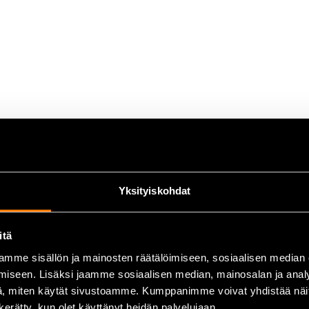
öön
Yksityiskohdat
itä
mme sisällön ja mainosten räätälöimiseen, sosiaalisen median
iseen. Lisäksi jaamme sosiaalisen median, mainosalan ja analy
, miten käytät sivustoamme. Kumppanimme voivat yhdistää näitä t
n kerätty, kun olet käyttänyt heidän palvelujaan.