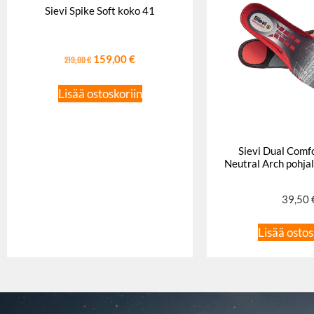
Sievi Spike Soft koko 41
219,00
€
159,00
€
Lisää ostoskoriin
Sievi Dual Comfo
Neutral Arch pohjal
39,50
Lisää ostos