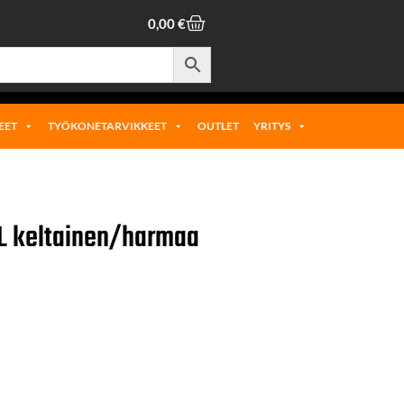
0,00
€
EET
TYÖKONETARVIKKEET
OUTLET
YRITYS
XL keltainen/harmaa