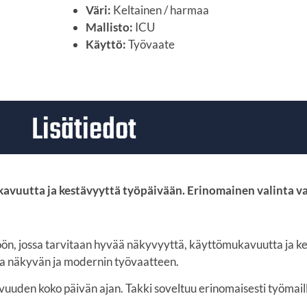
Väri:
Keltainen / harmaa
Mallisto:
ICU
Käyttö:
Työvaate
Lisätiedot
avuutta ja kestävyyttä työpäivään. Erinomainen valinta vaa
öön, jossa tarvitaan hyvää näkyvyyttä, käyttömukavuutta ja 
sta näkyvän ja modernin työvaatteen.
uden koko päivän ajan. Takki soveltuu erinomaisesti työmaill