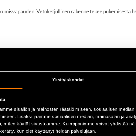
kkumisvapauden. Vetoketjullinen rakenne tekee pukemisesta he
Yksityiskohdat
itä
mme sisällön ja mainosten räätälöimiseen, sosiaalisen median
iseen. Lisäksi jaamme sosiaalisen median, mainosalan ja analy
, miten käytät sivustoamme. Kumppanimme voivat yhdistää näitä t
n kerätty, kun olet käyttänyt heidän palvelujaan.