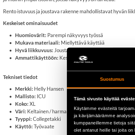
Rento istuvuus ja joustava rakenne mahdollistavat hyvän lii
Keskeiset ominaisuudet
Huomiovärit:
Parempi näkyvyys työssä
Mukava materiaali:
Miellyttävä käyttää
Hyvä liikkuvuus:
Joustava rakenne
Ammattikäyttöön:
Kestävä työvaate
Tekniset tiedot
Suostumus
Merkki:
Helly Hansen
Mallisto:
ICU
Tämä sivusto käyttää eväste
Koko:
XL
Käytämme evästeitä tarjoama
Väri:
Keltainen / harmaa
ja kävijämäärämme analysoim
Tyyppi:
College­takki
kumppaneillemme tietoja siitä
Käyttö:
Työvaate
olet antanut heille tai joita o