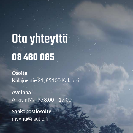
Ota yhteyttä
08 460 085
Osoite
Kalajoentie 21, 85100 Kalajoki
Avoinna
Arkisin Ma-Pe 8.00 – 17.00
Sähköpostiosoite
myynti@rautio.fi