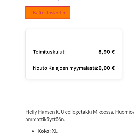
Lisää ostoskoriin
Toimituskulut:
8,90
€
Nouto Kalajoen myymälästä:
0,00
€
SYÖTÄ TOIMITUSOSOITE
Helly Hansen ICU college­takki M koossa. Huomio
ammattikäyttöön.
Koko:
XL