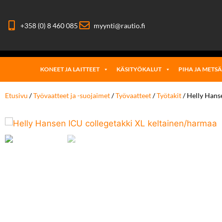
+358 (0) 8 460 085
myynti@rautio.fi
KONEET JA LAITTEET
KÄSITYÖKALUT
PIHA JA METS
Etusivu
/
Työvaatteet ja -suojaimet
/
Työvaatteet
/
Työtakit
/ Helly Hans