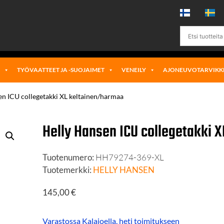
Ä
TYÖVAATTEET JA -SUOJAIMET
VENEILY
AJONEUVOTARVIKK
en ICU college­takki XL keltainen/harmaa
Helly Hansen ICU college­takki 
Tuotenumero:
HH79274-369-XL
Tuotemerkki:
HELLY HANSEN
145,00
€
Varastossa Kalajoella, heti toimitukseen