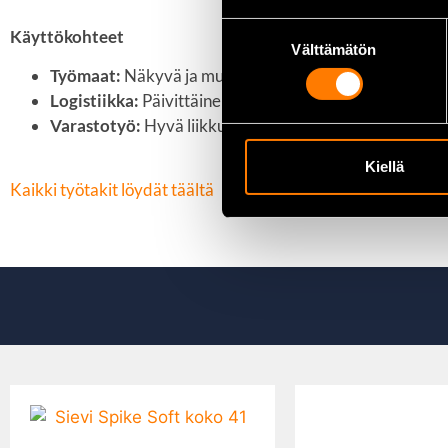
Suostumuksen
Käyttökohteet
Välttämätön
valinta
Työmaat:
Näkyvä ja mukava käyttö
Logistiikka:
Päivittäinen työskentely
Varastotyö:
Hyvä liikkuvuus
Kiellä
Kaikki työtakit löydät täältä