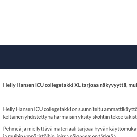
Helly Hansen ICU collegetakki XL tarjoaa näkyvyyttä, muk
Helly Hansen ICU college­takki on suunniteltu ammattikäytt
keltainen yhdistettynä harmaisiin yksityiskohtiin tekee taki
Pehmeä ja miellyttävä materiaali tarjoaa hyvän käyttömukavu
ja muihin ympäristöihin, joissa näkyvyys on tärkeää.