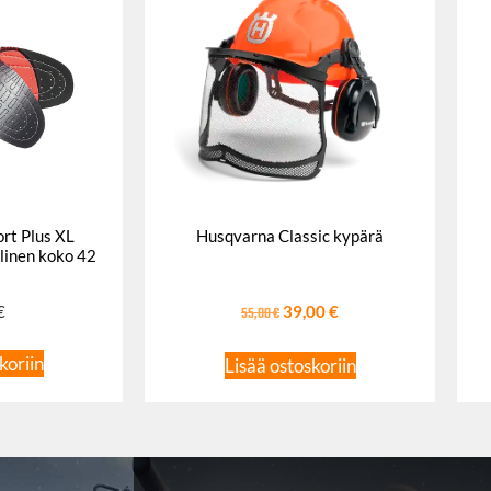
rt Plus XL
Husqvarna Classic kypärä
linen koko 42
€
55,00
€
39,00
€
koriin
Lisää ostoskoriin