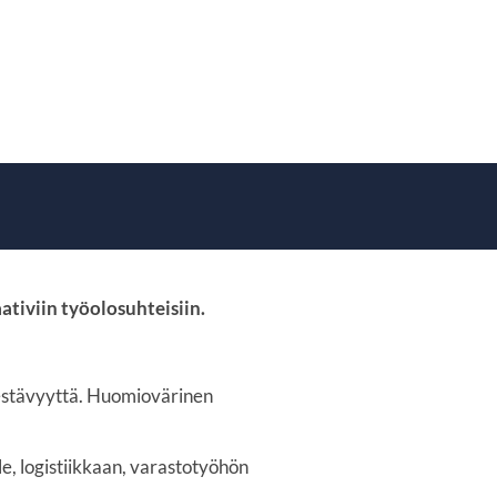
tiviin työolosuhteisiin.
kestävyyttä. Huomiovärinen
e, logistiikkaan, varastotyöhön