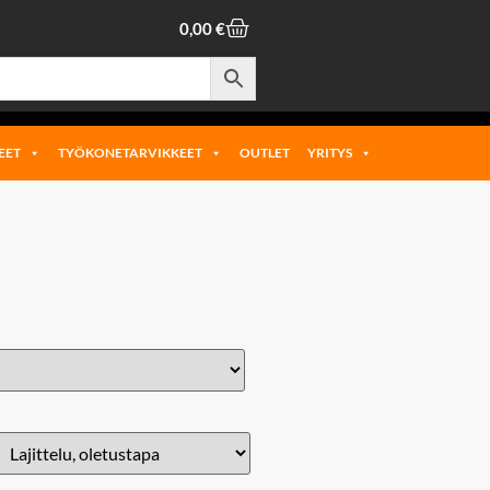
0,00
€
EET
TYÖKONETARVIKKEET
OUTLET
YRITYS