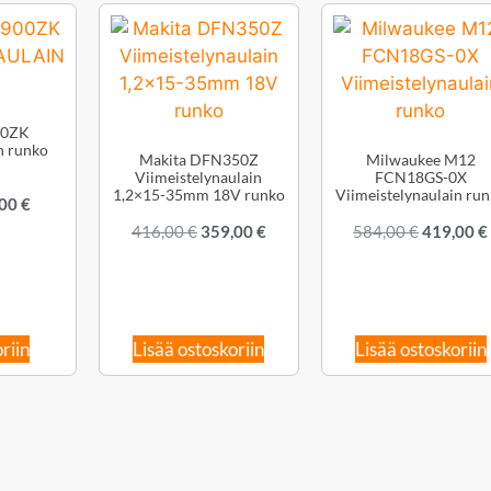
00ZK
n runko
Makita DFN350Z
Milwaukee M12
Viimeistelynaulain
FCN18GS-0X
1,2×15-35mm 18V runko
Viimeistelynaulain ru
,00
€
416,00
€
359,00
€
584,00
€
419,00
€
riin
Lisää ostoskoriin
Lisää ostoskoriin