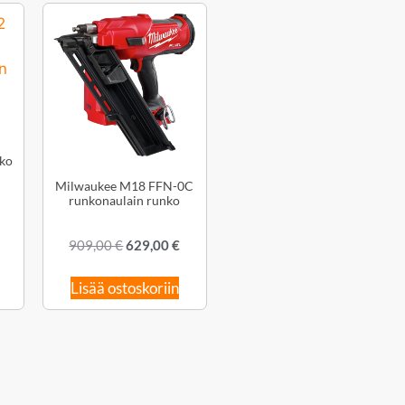
nko
Milwaukee M18 FFN-0C
runkonaulain runko
909,00
€
629,00
€
Lisää ostoskoriin