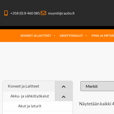
+358 (0) 8 460 085
myynti@rautio.fi
KONEET JA LAITTEET
KÄSITYÖKALUT
PIHA JA METS
Koneet ja Laitteet
Akku- ja sähkötyökalut
Näytetään kaikki 4
Akut ja laturit