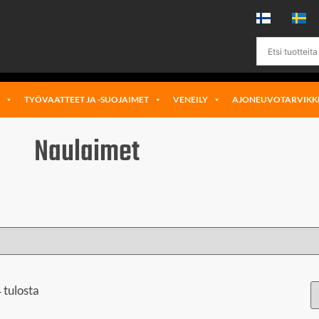
Ä
TYÖVAATTEET JA -SUOJAIMET
VENEILY
AJONEUVOTARVIKK
Naulaimet
 tulosta