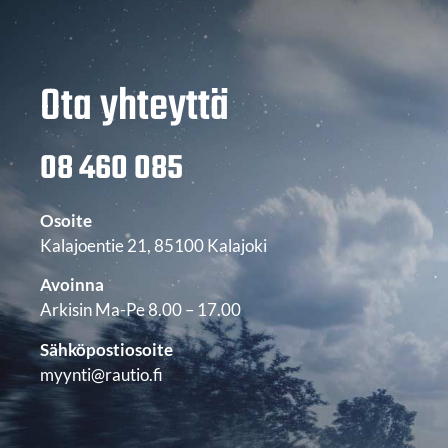
Ota yhteyttä
08 460 085
Osoite
Kalajoentie 21, 85100 Kalajoki
Avoinna
Arkisin Ma-Pe 8.00 – 17.00
Sähköpostiosoite
myynti@rautio.fi