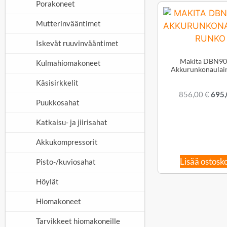
Porakoneet
Mutterinvääntimet
Iskevät ruuvinvääntimet
Makita DBN9
Kulmahiomakoneet
Akkurunkonaulai
Käsisirkkelit
856,00
€
695
Puukkosahat
Katkaisu- ja jiirisahat
Akkukompressorit
Lisää ostosko
Pisto-/kuviosahat
Höylät
Hiomakoneet
Tarvikkeet hiomakoneille