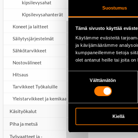
kipsilevysahat
Suostumus
Kipsilevysahanterät
Koneet ja laitteet
Tämä sivusto käyttää eväste
Käytämme evästeitä tarjoama
Säilytysjärjestelmät
ja kävijämäärämme analysoim
Sähkötarvikkeet
kumppaneillemme tietoja siitä
olet antanut heille tai joita o
Nostovälineet
Suostumuksen
Hitsaus
Välttämätön
valinta
Tarvikkeet Työkaluille
Yleistarvikkeet ja kemikaalit
Käsityökalut
Kiellä
Piha ja metsä
Työvaatteet ja -